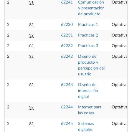
S1
2
62241
Comunicación
Optativa
y presentación
de producto
S2
2
62230
Prácticas 1
Optativa
S2
2
62231
Prácticas 2
Optativa
S2
2
62232
Prácticas 3
Optativa
S2
2
62242
Diseño de
Optativa
producto y
percepción del
usuario
S2
2
62243
Diseño de
Optativa
interacción
digital
S2
2
62244
Internet para
Optativa
las cosas
S2
2
62245
Sistemas
Optativa
digitales