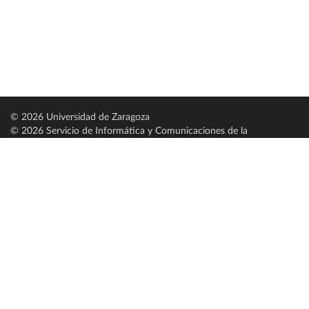
© 2026 Universidad de Zaragoza
© 2026 Servicio de Informática y Comunicaciones de la
Universidad de Zaragoza (
SICUZ
)
Universidad de Zaragoza
C/ Pedro Cerbuna, 12
ES-50009 Zaragoza
España / Spain
Tel: +34 976761000
ciu@unizar.es
Q-5018001-G
Servido por nodo: estudios