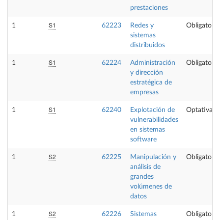
prestaciones
S1
1
62223
Redes y
Obligatoria
sistemas
distribuidos
S1
1
62224
Administración
Obligatoria
y dirección
estratégica de
empresas
S1
1
62240
Explotación de
Optativa
vulnerabilidades
en sistemas
software
S2
1
62225
Manipulación y
Obligatoria
análisis de
grandes
volúmenes de
datos
S2
1
62226
Sistemas
Obligatoria