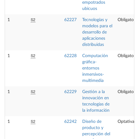
empotrados
ubicuos
S2
1
62227
Tecnologías y
Obligatoria
modelos para el
desarrollo de
aplicaciones
distribuidas
S2
1
62228
Computación
Obligatoria
gráfica-
entornos
inmersivos-
multimedia
S2
1
62229
Gestión a la
Obligatoria
innovación en
tecnologías de
la información
S2
1
62242
Diseño de
Optativa
producto y
percepción del