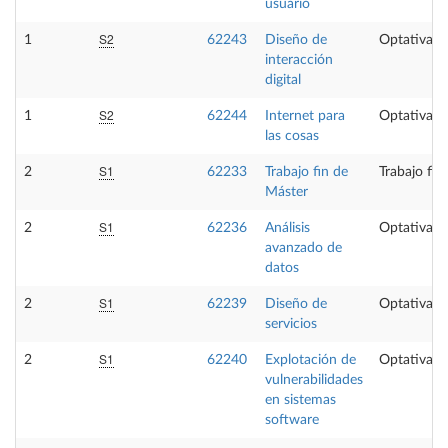
usuario
S2
1
62243
Diseño de
Optativa
interacción
digital
S2
1
62244
Internet para
Optativa
las cosas
S1
2
62233
Trabajo fin de
Trabajo fin
Máster
S1
2
62236
Análisis
Optativa
avanzado de
datos
S1
2
62239
Diseño de
Optativa
servicios
S1
2
62240
Explotación de
Optativa
vulnerabilidades
en sistemas
software