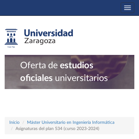
Togg
navi
Oferta de
estudios
oficiales
universitarios
Inicio
Máster Universitario en Ingeniería Informática
Asignaturas del plan 534 (curso 2023-2024)