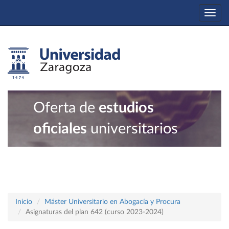
Togg
navi
Oferta de
estudios
oficiales
universitarios
Inicio
Máster Universitario en Abogacía y Procura
Asignaturas del plan 642 (curso 2023-2024)