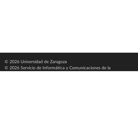
© 2026 Universidad de Zaragoza
© 2026 Servicio de Informática y Comunicaciones de la
Universidad de Zaragoza (
SICUZ
)
Universidad de Zaragoza
C/ Pedro Cerbuna, 12
ES-50009 Zaragoza
España / Spain
Tel: +34 976761000
ciu@unizar.es
Q-5018001-G