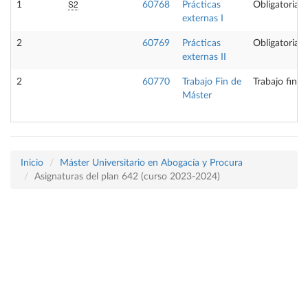
S2
1
60768
Prácticas
Obligatoria
externas I
2
60769
Prácticas
Obligatoria
externas II
2
60770
Trabajo Fin de
Trabajo fin d
Máster
Inicio
Máster Universitario en Abogacía y Procura
Asignaturas del plan 642 (curso 2023-2024)