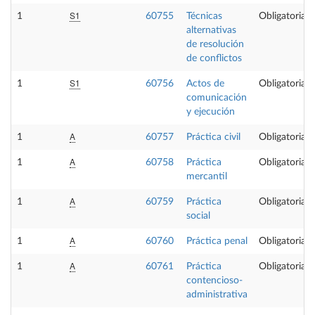
S1
1
60755
Técnicas
Obligatoria
alternativas
de resolución
de conflictos
S1
1
60756
Actos de
Obligatoria
comunicación
y ejecución
A
1
60757
Práctica civil
Obligatoria
A
1
60758
Práctica
Obligatoria
mercantil
A
1
60759
Práctica
Obligatoria
social
A
1
60760
Práctica penal
Obligatoria
A
1
60761
Práctica
Obligatoria
contencioso-
administrativa