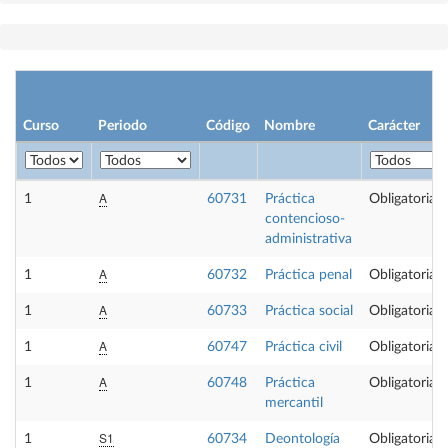
Curso
Periodo
Código
Nombre
Carácter
A
1
60731
Práctica
Obligatoria
contencioso-
administrativa
A
1
60732
Práctica penal
Obligatoria
A
1
60733
Práctica social
Obligatoria
A
1
60747
Práctica civil
Obligatoria
A
1
60748
Práctica
Obligatoria
mercantil
S1
1
60734
Deontología
Obligatoria