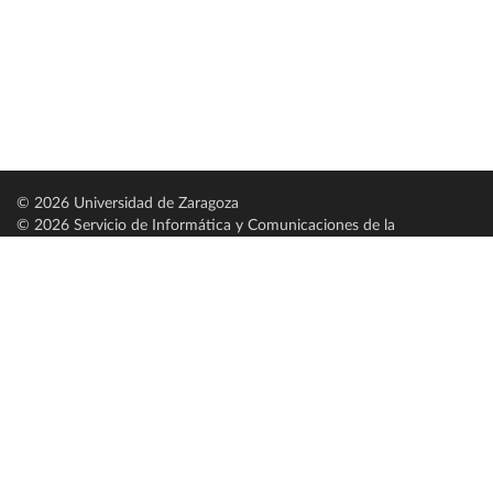
© 2026 Universidad de Zaragoza
© 2026 Servicio de Informática y Comunicaciones de la
Universidad de Zaragoza (
SICUZ
)
Universidad de Zaragoza
C/ Pedro Cerbuna, 12
ES-50009 Zaragoza
España / Spain
Tel: +34 976761000
ciu@unizar.es
Q-5018001-G
Servido por nodo: estudios