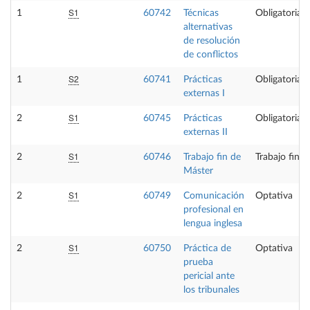
S1
1
60742
Técnicas
Obligatoria
alternativas
de resolución
de conflictos
S2
1
60741
Prácticas
Obligatoria
externas I
S1
2
60745
Prácticas
Obligatoria
externas II
S1
2
60746
Trabajo fin de
Trabajo fin 
Máster
S1
2
60749
Comunicación
Optativa
profesional en
lengua inglesa
S1
2
60750
Práctica de
Optativa
prueba
pericial ante
los tribunales