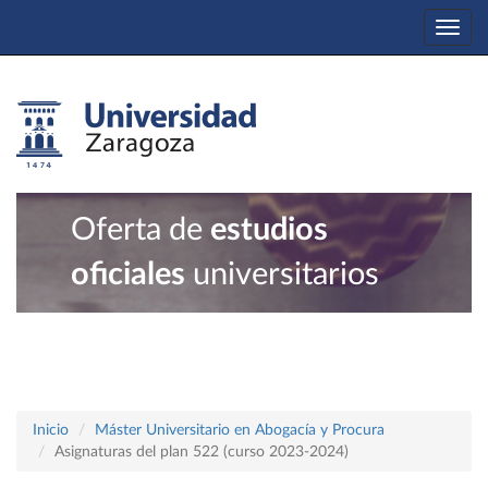
Togg
navi
Oferta de
estudios
oficiales
universitarios
Inicio
Máster Universitario en Abogacía y Procura
Asignaturas del plan 522 (curso 2023-2024)