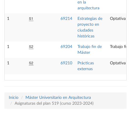
en la
arquitectura
S1
1
69214
Estrategias de
Optativa
proyecto en
ciudades
históricas
S2
1
69204
Trabajo fin de
Trabajo fin
Máster
S2
1
69210
Prácticas
Optativa
externas
Inicio
Máster Universitario en Arquitectura
Asignaturas del plan 519 (curso 2023-2024)