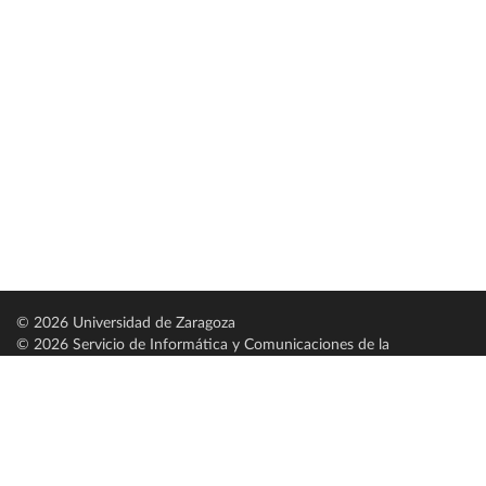
© 2026 Universidad de Zaragoza
© 2026 Servicio de Informática y Comunicaciones de la
Universidad de Zaragoza (
SICUZ
)
Universidad de Zaragoza
C/ Pedro Cerbuna, 12
ES-50009 Zaragoza
España / Spain
Tel: +34 976761000