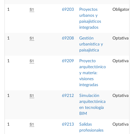
S1
1
69203
Proyectos
Obligatoria
urbanos y
paisajísticos
integrados
S1
1
69208
Gestión
Optativa
urbanística y
paisajística
S1
1
69209
Proyecto
Optativa
arquitectónico
y materia:
visiones
integradas
S1
1
69212
Simulación
Optativa
arquitectónica
en tecnología
BIM
S1
1
69213
Salidas
Optativa
profesionales