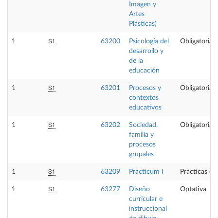
Imagen y
Artes
Plásticas)
S1
1
63200
Psicología del
Obligatoria
desarrollo y
de la
educación
S1
1
63201
Procesos y
Obligatoria
contextos
educativos
S1
1
63202
Sociedad,
Obligatoria
familia y
procesos
grupales
S1
1
63209
Practicum I
Prácticas ex
S1
1
63277
Diseño
Optativa
curricular e
instruccional