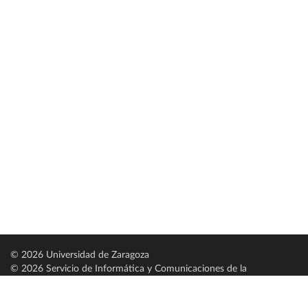
© 2026 Universidad de Zaragoza
© 2026 Servicio de Informática y Comunicaciones de la
Universidad de Zaragoza (
SICUZ
)
Universidad de Zaragoza