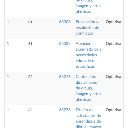
de dibujo,
imagen y artes
plásticas
S1
1
63308
Prevención y
Optativa
resolución de
conflictos
S1
1
63328
Atención al
Optativa
alumnado con
necesidades
educativas
específicas
S2
1
63276
Contenidos
Optativa
disciplinares
de dibujo,
imagen y artes
plásticas
S2
1
63278
Diseño de
Optativa
actividades de
aprendizaje de
dibujo, imagen