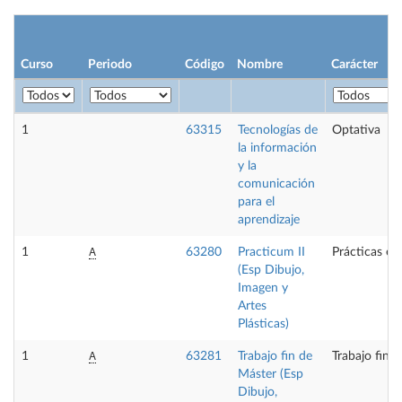
Curso
Periodo
Código
Nombre
Carácter
1
63315
Tecnologías de
Optativa
la información
y la
comunicación
para el
aprendizaje
A
1
63280
Practicum II
Prácticas ex
(Esp Dibujo,
Imagen y
Artes
Plásticas)
A
1
63281
Trabajo fin de
Trabajo fin 
Máster (Esp
Dibujo,