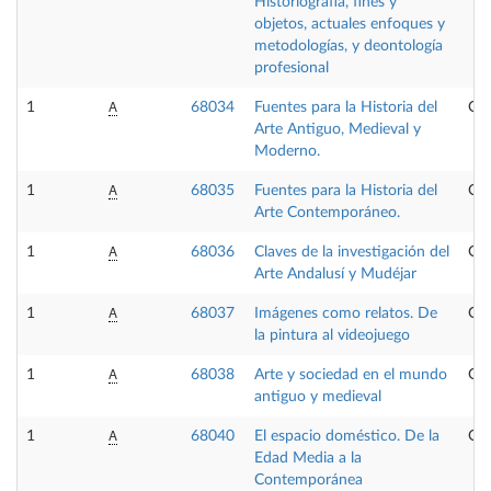
Historiografía, fines y
objetos, actuales enfoques y
metodologías, y deontología
profesional
A
1
68034
Fuentes para la Historia del
Obl
Arte Antiguo, Medieval y
Moderno.
A
1
68035
Fuentes para la Historia del
Obl
Arte Contemporáneo.
A
1
68036
Claves de la investigación del
Opt
Arte Andalusí y Mudéjar
A
1
68037
Imágenes como relatos. De
Opt
la pintura al videojuego
A
1
68038
Arte y sociedad en el mundo
Opt
antiguo y medieval
A
1
68040
El espacio doméstico. De la
Opt
Edad Media a la
Contemporánea