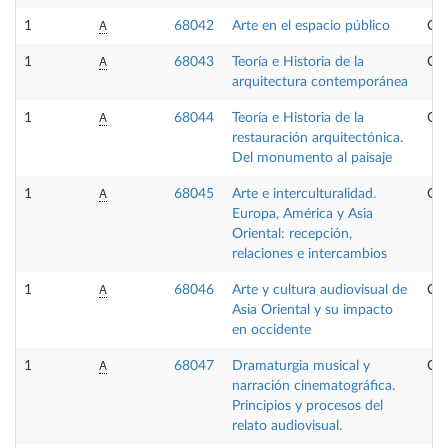
A
1
68042
Arte en el espacio público
Opt
A
1
68043
Teoría e Historia de la
Opt
arquitectura contemporánea
A
1
68044
Teoría e Historia de la
Opt
restauración arquitectónica.
Del monumento al paisaje
A
1
68045
Arte e interculturalidad.
Opt
Europa, América y Asia
Oriental: recepción,
relaciones e intercambios
A
1
68046
Arte y cultura audiovisual de
Opt
Asia Oriental y su impacto
en occidente
A
1
68047
Dramaturgia musical y
Opt
narración cinematográfica.
Principios y procesos del
relato audiovisual.