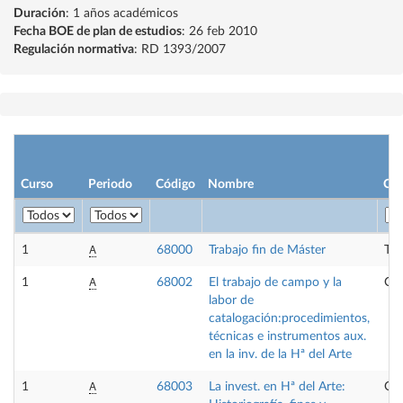
Duración
: 1 años académicos
Fecha BOE de plan de estudios
: 26 feb 2010
Regulación normativa
: RD 1393/2007
Curso
Periodo
Código
Nombre
Car
A
1
68000
Trabajo fin de Máster
Tra
A
1
68002
El trabajo de campo y la
Obl
labor de
catalogación:procedimientos,
técnicas e instrumentos aux.
en la inv. de la Hª del Arte
A
1
68003
La invest. en Hª del Arte:
Obl