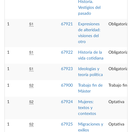
Historia.
Vestigios del
pasado
S1
1
67921
Expresiones
Obligatoria
de alteridad:
visiones del
otro
S1
1
67922
Historia de la
Obligatoria
vida cotidiana
S1
1
67923
Ideologías y
Obligatoria
teoría política
S2
1
67900
Trabajo fin de
Trabajo fin d
Máster
S2
1
67924
Mujeres:
Optativa
textos y
contextos
S2
1
67925
Migraciones y
Optativa
exilios