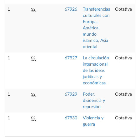
S2
1
67926
Transferencias
Optativa
culturales con
Europa,
América,
mundo
islámico, Asia
oriental
S2
1
67927
La circulación
Optativa
internacional
de las ideas
jurídicas y
económicas
S2
1
67929
Poder,
Optativa
disidencia y
represión
S2
1
67930
Violencia y
Optativa
guerra