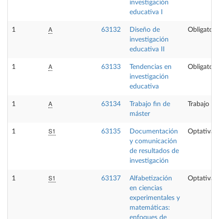
investigación
educativa I
A
1
63132
Diseño de
Obligatori
investigación
educativa II
A
1
63133
Tendencias en
Obligatori
investigación
educativa
A
1
63134
Trabajo fin de
Trabajo fi
máster
S1
1
63135
Documentación
Optativa
y comunicación
de resultados de
investigación
S1
1
63137
Alfabetización
Optativa
en ciencias
experimentales y
matemáticas:
enfoques de