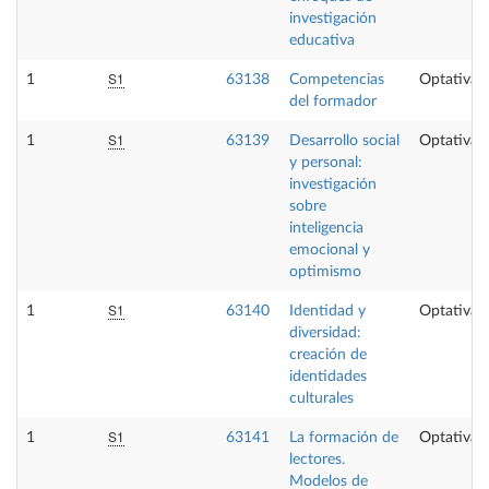
investigación
educativa
S1
1
63138
Competencias
Optativa
del formador
S1
1
63139
Desarrollo social
Optativa
y personal:
investigación
sobre
inteligencia
emocional y
optimismo
S1
1
63140
Identidad y
Optativa
diversidad:
creación de
identidades
culturales
S1
1
63141
La formación de
Optativa
lectores.
Modelos de