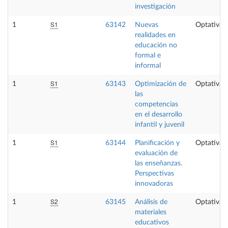
investigación
S1
1
63142
Nuevas
Optativa
realidades en
educación no
formal e
informal
S1
1
63143
Optimización de
Optativa
las
competencias
en el desarrollo
infantil y juvenil
S1
1
63144
Planificación y
Optativa
evaluación de
las enseñanzas.
Perspectivas
innovadoras
S2
1
63145
Análisis de
Optativa
materiales
educativos