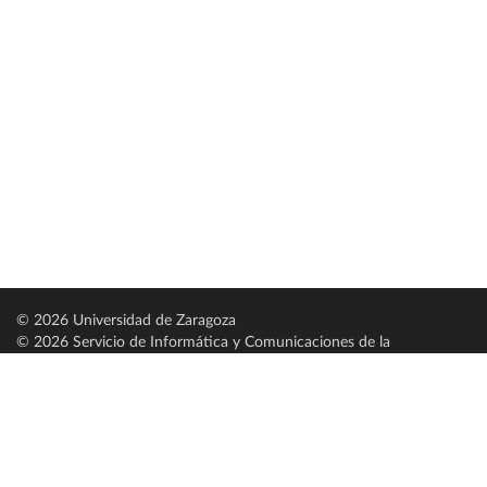
© 2026 Universidad de Zaragoza
© 2026 Servicio de Informática y Comunicaciones de la
Universidad de Zaragoza (
SICUZ
)
Universidad de Zaragoza
C/ Pedro Cerbuna, 12
ES-50009 Zaragoza
España / Spain
Tel: +34 976761000