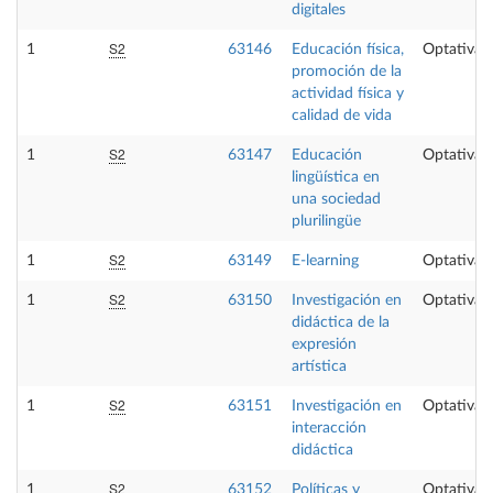
digitales
S2
1
63146
Educación física,
Optativa
promoción de la
actividad física y
calidad de vida
S2
1
63147
Educación
Optativa
lingüística en
una sociedad
plurilingüe
S2
1
63149
E-learning
Optativa
S2
1
63150
Investigación en
Optativa
didáctica de la
expresión
artística
S2
1
63151
Investigación en
Optativa
interacción
didáctica
S2
1
63152
Políticas y
Optativa