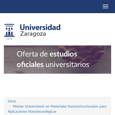
Togg
navi
Oferta de
estudios
oficiales
universitarios
Inicio
Máster Universitario en Materiales Nanoestructurados para
Aplicaciones Nanotecnológicas