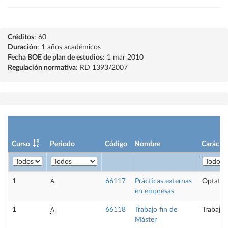
Créditos
: 60
Duración
: 1 años académicos
Fecha BOE de plan de estudios
: 1 mar 2010
Regulación normativa
: RD 1393/2007
Curso
Periodo
Código
Nombre
Carácter
A
1
66117
Prácticas externas
Optativ
en empresas
A
1
66118
Trabajo fin de
Trabajo 
Máster