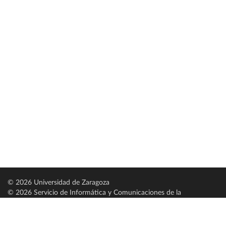
© 2026 Universidad de Zaragoza
© 2026 Servicio de Informática y Comunicaciones de la
Universidad de Zaragoza (
SICUZ
)
Universidad de Zaragoza
C/ Pedro Cerbuna, 12