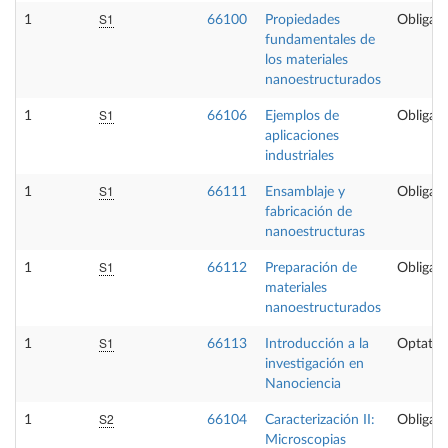
S1
1
66100
Propiedades
Obligato
fundamentales de
los materiales
nanoestructurados
S1
1
66106
Ejemplos de
Obligato
aplicaciones
industriales
S1
1
66111
Ensamblaje y
Obligato
fabricación de
nanoestructuras
S1
1
66112
Preparación de
Obligato
materiales
nanoestructurados
S1
1
66113
Introducción a la
Optativ
investigación en
Nanociencia
S2
1
66104
Caracterización II:
Obligato
Microscopias