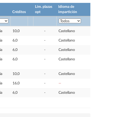
Lím. plazas
Idioma de
Créditos
opt
impartición
ia
10,0
-
Castellano
ia
6,0
-
Castellano
ia
6,0
-
Castellano
ia
6,0
-
Castellano
ia
10,0
-
Castellano
ia
16,0
-
—
ia
6,0
-
Castellano