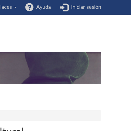
laces
Ayuda
Iniciar sesión