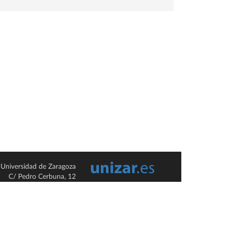
Universidad de Zaragoza
C/ Pedro Cerbuna, 12
ES-50009 Zaragoza
España / Spain
Tel: +34 976761000
ciu@unizar.es