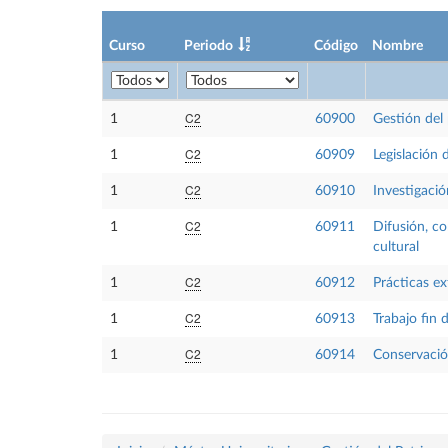
Curso
Periodo
Código
Nombre
C2
1
60900
Gestión del 
C2
1
60909
Legislación 
C2
1
60910
Investigació
C2
1
60911
Difusión, co
cultural
C2
1
60912
Prácticas ex
C2
1
60913
Trabajo fin 
C2
1
60914
Conservación