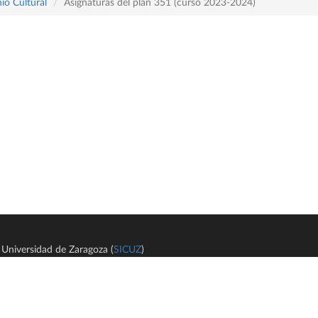
io Cultural
Asignaturas del plan 351 (curso 2023-2024)
Universidad de Zaragoza (
SICUZ
)