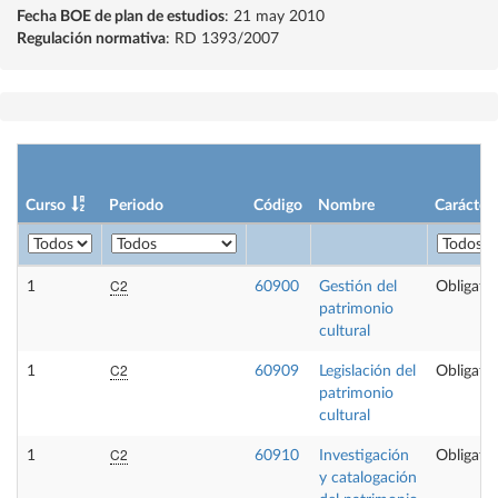
Fecha BOE de plan de estudios
: 21 may 2010
Regulación normativa
: RD 1393/2007
Curso
Periodo
Código
Nombre
Carácter
C2
1
60900
Gestión del
Obligator
patrimonio
cultural
C2
1
60909
Legislación del
Obligator
patrimonio
cultural
C2
1
60910
Investigación
Obligator
y catalogación