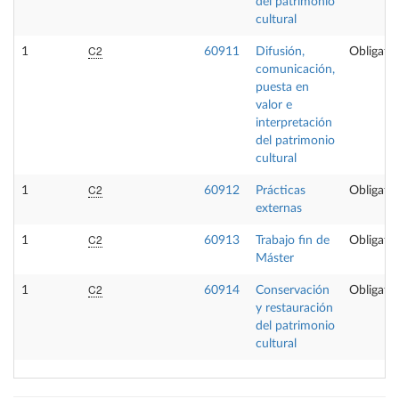
del patrimonio
cultural
C2
1
60911
Difusión,
Obligator
comunicación,
puesta en
valor e
interpretación
del patrimonio
cultural
C2
1
60912
Prácticas
Obligator
externas
C2
1
60913
Trabajo fin de
Obligator
Máster
C2
1
60914
Conservación
Obligator
y restauración
del patrimonio
cultural