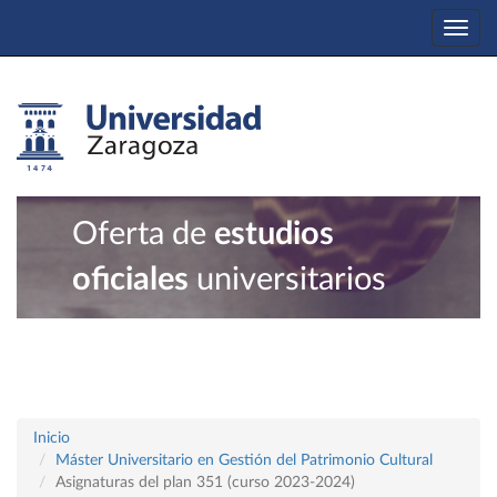
Togg
navi
Oferta de
estudios
oficiales
universitarios
Inicio
Máster Universitario en Gestión del Patrimonio Cultural
Asignaturas del plan 351 (curso 2023-2024)