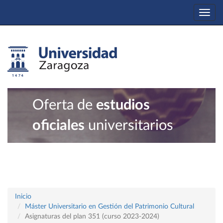
Togg
navi
Oferta de
estudios
oficiales
universitarios
Inicio
Máster Universitario en Gestión del Patrimonio Cultural
Asignaturas del plan 351 (curso 2023-2024)