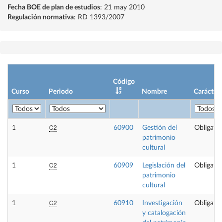
Fecha BOE de plan de estudios
: 21 may 2010
Regulación normativa
: RD 1393/2007
Código
Curso
Periodo
Nombre
Carácter
C2
1
60900
Gestión del
Obligator
patrimonio
cultural
C2
1
60909
Legislación del
Obligator
patrimonio
cultural
C2
1
60910
Investigación
Obligator
y catalogación