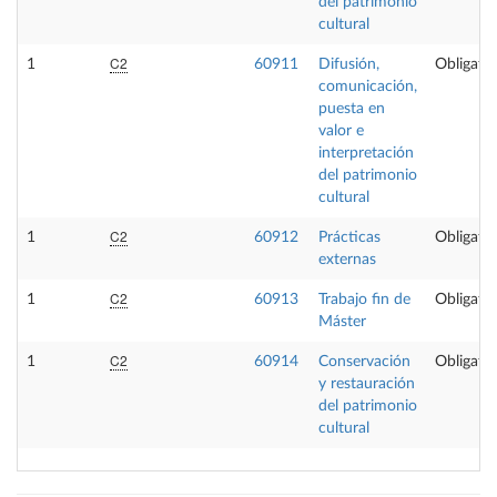
del patrimonio
cultural
C2
1
60911
Difusión,
Obligator
comunicación,
puesta en
valor e
interpretación
del patrimonio
cultural
C2
1
60912
Prácticas
Obligator
externas
C2
1
60913
Trabajo fin de
Obligator
Máster
C2
1
60914
Conservación
Obligator
y restauración
del patrimonio
cultural