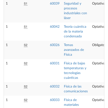
S1
1
60039
Seguridad y
Optativa
procesos
industriales con
láser
S1
1
60042
Teoría cuántica
Optativa
de la materia
condensada
S2
1
60026
Temas
Obligatori
avanzados de
Física
S2
1
60031
Física de bajas
Optativa
temperaturas y
tecnologías
cuánticas
S2
1
60032
Física de las
Optativa
comunicaciones
S2
1
60033
Física de
Optativa
materiales