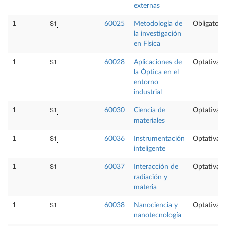
externas
S1
1
60025
Metodología de
Obligatori
la investigación
en Física
S1
1
60028
Aplicaciones de
Optativa
la Óptica en el
entorno
industrial
S1
1
60030
Ciencia de
Optativa
materiales
S1
1
60036
Instrumentación
Optativa
inteligente
S1
1
60037
Interacción de
Optativa
radiación y
materia
S1
1
60038
Nanociencia y
Optativa
nanotecnología