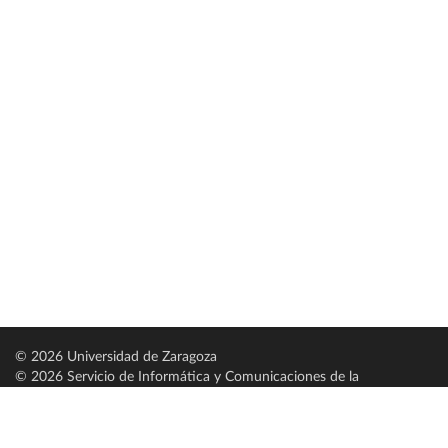
© 2026 Universidad de Zaragoza
© 2026 Servicio de Informática y Comunicaciones de la
Universidad de Zaragoza (
SICUZ
)
Universidad de Zaragoza
C/ Pedro Cerbuna, 12