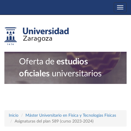
Togg
navi
Oferta de
estudios
oficiales
universitarios
Inicio
Máster Universitario en Física y Tecnologías Físicas
Asignaturas del plan 589 (curso 2023-2024)