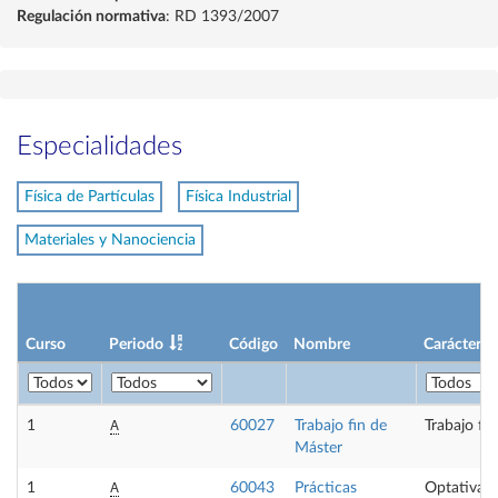
Regulación normativa
: RD 1393/2007
Especialidades
Física de Partículas
Física Industrial
Materiales y Nanociencia
Curso
Periodo
Código
Nombre
Carácter
A
1
60027
Trabajo fin de
Trabajo fi
Máster
A
1
60043
Prácticas
Optativa