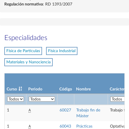
Regulación normativa
: RD 1393/2007
Especialidades
Física de Partículas
Física Industrial
Materiales y Nanociencia
Curso
Periodo
Código
Nombre
Carácter
A
1
60027
Trabajo fin de
Trabajo fi
Máster
A
1
60043
Prácticas
Optativa