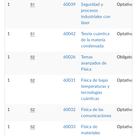
S1
1
60039
Seguridad y
Optativa
procesos
industriales con
láser
S1
1
60042
Teoría cuántica
Optativa
de la materia
condensada
S2
1
60026
Temas
Obligatori
avanzados de
Física
S2
1
60031
Física de bajas
Optativa
temperaturas y
tecnologías
cuánticas
S2
1
60032
Física de las
Optativa
comunicaciones
S2
1
60033
Física de
Optativa
materiales