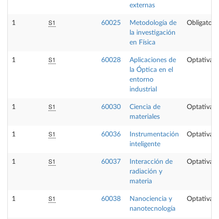
externas
S1
1
60025
Metodología de
Obligatori
la investigación
en Física
S1
1
60028
Aplicaciones de
Optativa
la Óptica en el
entorno
industrial
S1
1
60030
Ciencia de
Optativa
materiales
S1
1
60036
Instrumentación
Optativa
inteligente
S1
1
60037
Interacción de
Optativa
radiación y
materia
S1
1
60038
Nanociencia y
Optativa
nanotecnología