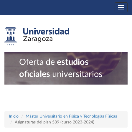
Togg
navi
Oferta de
estudios
oficiales
universitarios
Inicio
Máster Universitario en Física y Tecnologías Físicas
Asignaturas del plan 589 (curso 2023-2024)