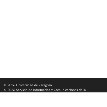
© 2026 Universidad de Zaragoza
© 2026 Servicio de Informática y Comunicaciones de la
Universidad de Zaragoza (
SICUZ
)
Universidad de Zaragoza
C/ Pedro Cerbuna, 12