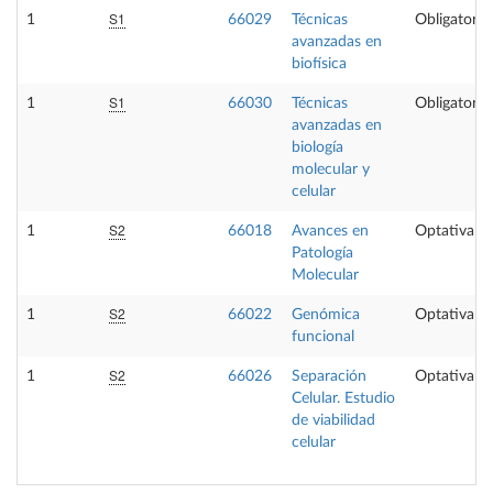
S1
1
66029
Técnicas
Obligatoria
avanzadas en
biofísica
S1
1
66030
Técnicas
Obligatoria
avanzadas en
biología
molecular y
celular
S2
1
66018
Avances en
Optativa
Patología
Molecular
S2
1
66022
Genómica
Optativa
funcional
S2
1
66026
Separación
Optativa
Celular. Estudio
de viabilidad
celular