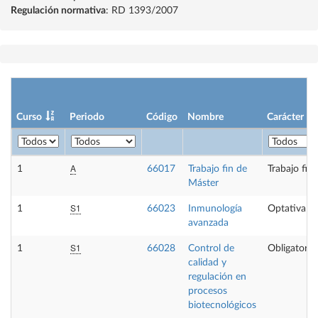
Regulación normativa
: RD 1393/2007
Curso
Periodo
Código
Nombre
Carácter
A
1
66017
Trabajo fin de
Trabajo fin
Máster
S1
1
66023
Inmunología
Optativa
avanzada
S1
1
66028
Control de
Obligatoria
calidad y
regulación en
procesos
biotecnológicos