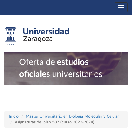
Togg
navi
Oferta de
estudios
oficiales
universitarios
Inicio
Máster Universitario en Biología Molecular y Celular
Asignaturas del plan 537 (curso 2023-2024)