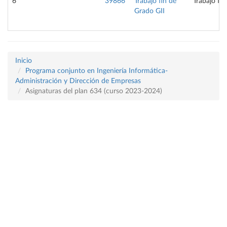
6
39866
Trabajo fin de
Trabajo fi
Grado GII
Inicio
Programa conjunto en Ingeniería Informática-
Administración y Dirección de Empresas
Asignaturas del plan 634 (curso 2023-2024)