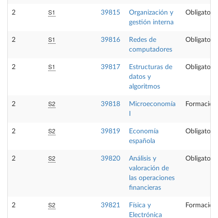
S1
2
39815
Organización y
Obligatoria
gestión interna
S1
2
39816
Redes de
Obligatoria
computadores
S1
2
39817
Estructuras de
Obligatoria
datos y
algoritmos
S2
2
39818
Microeconomía
Formación
I
S2
2
39819
Economía
Obligatoria
española
S2
2
39820
Análisis y
Obligatoria
valoración de
las operaciones
financieras
S2
2
39821
Física y
Formación
Electrónica