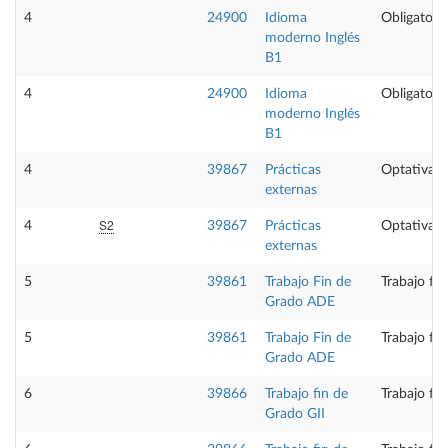
4
24900
Idioma
Obligatoria
moderno Inglés
B1
4
24900
Idioma
Obligatoria
moderno Inglés
B1
4
39867
Prácticas
Optativa
externas
S2
4
39867
Prácticas
Optativa
externas
5
39861
Trabajo Fin de
Trabajo fi
Grado ADE
5
39861
Trabajo Fin de
Trabajo fi
Grado ADE
6
39866
Trabajo fin de
Trabajo fi
Grado GII