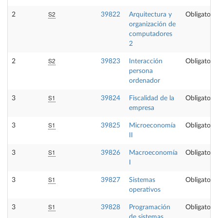
S2
2
39822
Arquitectura y
Obligatoria
organización de
computadores
2
S2
2
39823
Interacción
Obligatoria
persona
ordenador
S1
3
39824
Fiscalidad de la
Obligatoria
empresa
S1
3
39825
Microeconomía
Obligatoria
II
S1
3
39826
Macroeconomía
Obligatoria
I
S1
3
39827
Sistemas
Obligatoria
operativos
S1
3
39828
Programación
Obligatoria
de sistemas