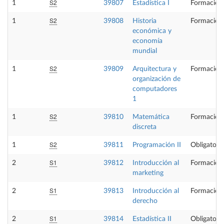
S2
1
39807
Estadística I
Formación
S2
1
39808
Historia
Formación
económica y
economía
mundial
S2
1
39809
Arquitectura y
Formación
organización de
computadores
1
S2
1
39810
Matemática
Formación
discreta
S2
1
39811
Programación II
Obligatoria
S1
2
39812
Introducción al
Formación
marketing
S1
2
39813
Introducción al
Formación
derecho
S1
2
39814
Estadística II
Obligatoria