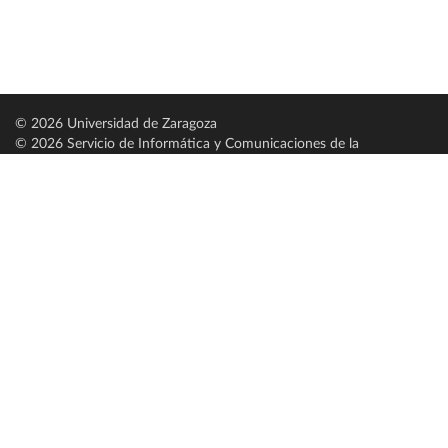
© 2026 Universidad de Zaragoza
© 2026 Servicio de Informática y Comunicaciones de la
Universidad de Zaragoza (
SICUZ
)
Universidad de Zaragoza
C/ Pedro Cerbuna, 12
ES-50009 Zaragoza
España / Spain
Tel: +34 976761000
ciu@unizar.es
Q-5018001-G
Servido por nodo: estudios
Aviso legal
|
Condiciones generales de uso
|
Política de privacidad