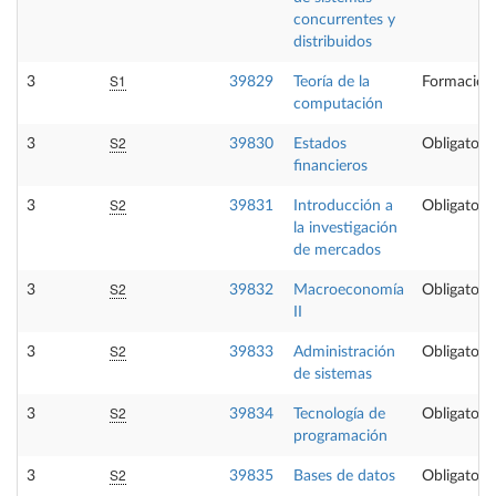
concurrentes y
distribuidos
S1
3
39829
Teoría de la
Formación
computación
S2
3
39830
Estados
Obligatoria
financieros
S2
3
39831
Introducción a
Obligatoria
la investigación
de mercados
S2
3
39832
Macroeconomía
Obligatoria
II
S2
3
39833
Administración
Obligatoria
de sistemas
S2
3
39834
Tecnología de
Obligatoria
programación
S2
3
39835
Bases de datos
Obligatoria