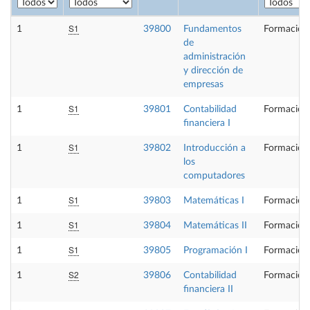
S1
1
39800
Fundamentos
Formación
de
administración
y dirección de
empresas
S1
1
39801
Contabilidad
Formación
financiera I
S1
1
39802
Introducción a
Formación
los
computadores
S1
1
39803
Matemáticas I
Formación
S1
1
39804
Matemáticas II
Formación
S1
1
39805
Programación I
Formación
S2
1
39806
Contabilidad
Formación
financiera II