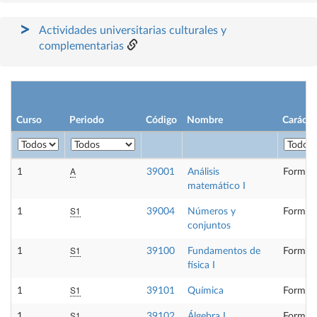
Actividades universitarias culturales y
complementarias
Curso
Periodo
Código
Nombre
Carácte
A
1
39001
Análisis
Formaci
matemático I
S1
1
39004
Números y
Formaci
conjuntos
S1
1
39100
Fundamentos de
Formaci
física I
S1
1
39101
Química
Formaci
S1
1
39102
Álgebra I
Formaci