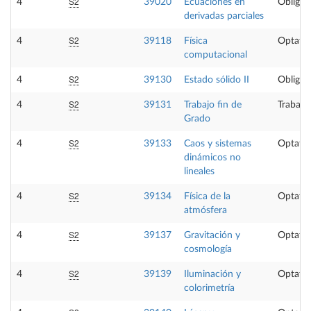
S2
4
39020
Ecuaciones en
Obligat
derivadas parciales
S2
4
39118
Física
Optativ
computacional
S2
4
39130
Estado sólido II
Obligat
S2
4
39131
Trabajo fin de
Trabajo
Grado
S2
4
39133
Caos y sistemas
Optativ
dinámicos no
lineales
S2
4
39134
Física de la
Optativ
atmósfera
S2
4
39137
Gravitación y
Optativ
cosmología
S2
4
39139
Iluminación y
Optativ
colorimetría