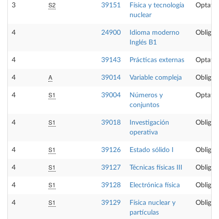
S2
3
39151
Física y tecnología
Optativ
nuclear
4
24900
Idioma moderno
Obligat
Inglés B1
4
39143
Prácticas externas
Optativ
A
4
39014
Variable compleja
Obligat
S1
4
39004
Números y
Optativ
conjuntos
S1
4
39018
Investigación
Obligat
operativa
S1
4
39126
Estado sólido I
Obligat
S1
4
39127
Técnicas físicas III
Obligat
S1
4
39128
Electrónica física
Obligat
S1
4
39129
Física nuclear y
Obligat
partículas