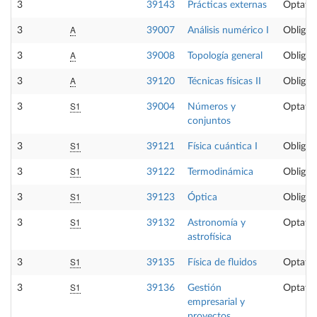
3
39143
Prácticas externas
Optativ
A
3
39007
Análisis numérico I
Obligat
A
3
39008
Topología general
Obligat
A
3
39120
Técnicas físicas II
Obligat
S1
3
39004
Números y
Optativ
conjuntos
S1
3
39121
Física cuántica I
Obligat
S1
3
39122
Termodinámica
Obligat
S1
3
39123
Óptica
Obligat
S1
3
39132
Astronomía y
Optativ
astrofísica
S1
3
39135
Física de fluidos
Optativ
S1
3
39136
Gestión
Optativ
empresarial y
proyectos