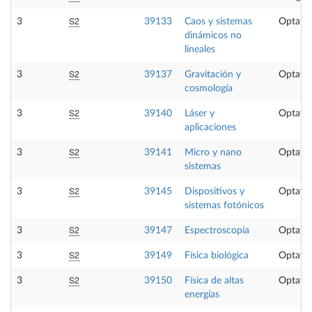
S2
3
39133
Caos y sistemas
Optativ
dinámicos no
lineales
S2
3
39137
Gravitación y
Optativ
cosmología
S2
3
39140
Láser y
Optativ
aplicaciones
S2
3
39141
Micro y nano
Optativ
sistemas
S2
3
39145
Dispositivos y
Optativ
sistemas fotónicos
S2
3
39147
Espectroscopia
Optativ
S2
3
39149
Física biológica
Optativ
S2
3
39150
Física de altas
Optativ
energías