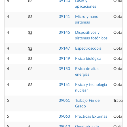
S2
4
39140
Láser y
Optativ
aplicaciones
S2
4
39141
Micro y nano
Optativ
sistemas
S2
4
39145
Dispositivos y
Optativ
sistemas fotónicos
S2
4
39147
Espectroscopia
Optativ
S2
4
39149
Física biológica
Optativ
S2
4
39150
Física de altas
Optativ
energías
S2
4
39151
Física y tecnología
Optativ
nuclear
5
39061
Trabajo Fin de
Trabajo
Grado
5
39063
Prácticas Externas
Optativ
A
5
39013
Geometría de
Obligat