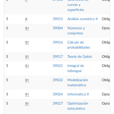
curvas y
superficies
A
5
39015
Análisis numérico II
Obligat
S1
5
39004
Números y
Optativ
conjuntos
S1
5
39016
Cálculo de
Obligat
probabilidades
S1
5
39017
Teoría de Galois
Obligat
S1
5
39021
Integral de
Obligat
Lebesgue
S1
5
39022
Modelización
Obligat
matemática
S1
5
39024
Informática II
Optativ
S1
5
39027
Optimización
Optativ
estocástica