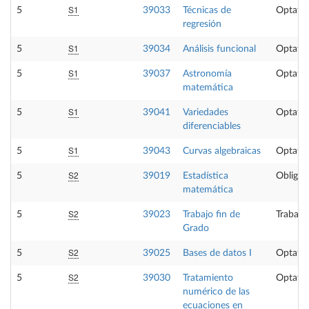
S1
5
39033
Técnicas de
Optativ
regresión
S1
5
39034
Análisis funcional
Optativ
S1
5
39037
Astronomía
Optativ
matemática
S1
5
39041
Variedades
Optativ
diferenciables
S1
5
39043
Curvas algebraicas
Optativ
S2
5
39019
Estadística
Obligat
matemática
S2
5
39023
Trabajo fin de
Trabajo
Grado
S2
5
39025
Bases de datos I
Optativ
S2
5
39030
Tratamiento
Optativ
numérico de las
ecuaciones en