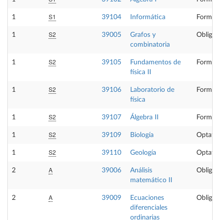
S1
1
39104
Informática
Formaci
S2
1
39005
Grafos y
Obligat
combinatoria
S2
1
39105
Fundamentos de
Formaci
física II
S2
1
39106
Laboratorio de
Formaci
física
S2
1
39107
Álgebra II
Formaci
S2
1
39109
Biología
Optativ
S2
1
39110
Geología
Optativ
A
2
39006
Análisis
Obligat
matemático II
A
2
39009
Ecuaciones
Obligat
diferenciales
ordinarias