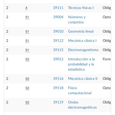
A
2
39111
Técnicas físicas I
Obligat
S1
2
39004
Números y
Optativ
conjuntos
S1
2
39010
Geometría lineal
Obligat
S1
2
39112
Mecánica clásica I
Obligat
S1
2
39115
Electromagnetismo
Obligat
S2
2
39012
Introducción a la
Formaci
probabilidad y la
estadística
S2
2
39116
Mecánica clásica II
Obligat
S2
2
39118
Física
Optativ
computacional
S2
2
39119
Ondas
Obligat
electromagnéticas