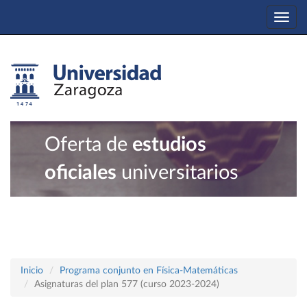
Togg
navi
Oferta de
estudios
oficiales
universitarios
Inicio
Programa conjunto en Física-Matemáticas
Asignaturas del plan 577 (curso 2023-2024)