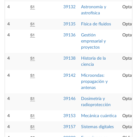
S1
4
39132
Astronomía y
Optativ
astrofísica
S1
4
39135
Física de fluidos
Optativ
S1
4
39136
Gestión
Optativ
empresarial y
proyectos
S1
4
39138
Historia de la
Optativ
ciencia
S1
4
39142
Microondas:
Optativ
propagación y
antenas
S1
4
39146
Dosimetría y
Optativ
radioprotección
S1
4
39153
Mecánica cuántica
Optativ
S1
4
39157
Sistemas digitales
Optativ