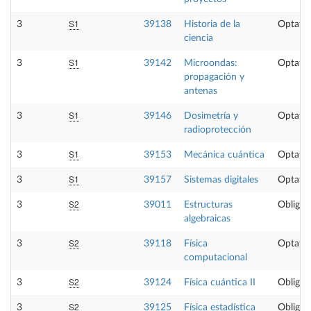
S1
3
39138
Historia de la
Optativ
ciencia
S1
3
39142
Microondas:
Optativ
propagación y
antenas
S1
3
39146
Dosimetría y
Optativ
radioprotección
S1
3
39153
Mecánica cuántica
Optativ
S1
3
39157
Sistemas digitales
Optativ
S2
3
39011
Estructuras
Obligat
algebraicas
S2
3
39118
Física
Optativ
computacional
S2
3
39124
Física cuántica II
Obligat
S2
3
39125
Física estadística
Obligat