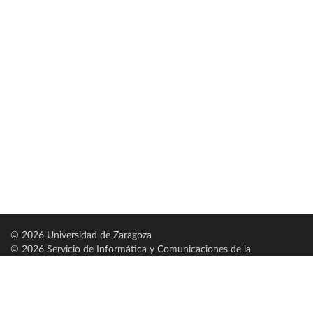
© 2026 Universidad de Zaragoza
© 2026 Servicio de Informática y Comunicaciones de la
Universidad de Zaragoza (
SICUZ
)
Universidad de Zaragoza
C/ Pedro Cerbuna, 12
ES-50009 Zaragoza