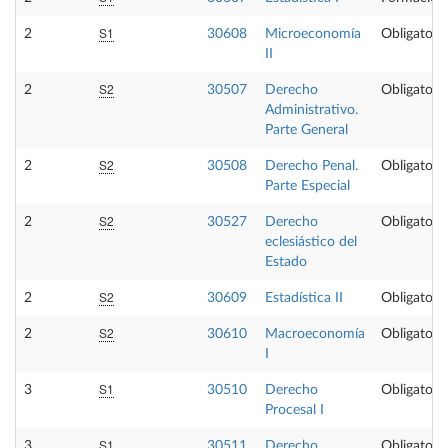
S1
2
30608
Microeconomía
Obligatoria
II
S2
2
30507
Derecho
Obligatoria
Administrativo.
Parte General
S2
2
30508
Derecho Penal.
Obligatoria
Parte Especial
S2
2
30527
Derecho
Obligatoria
eclesiástico del
Estado
S2
2
30609
Estadística II
Obligatoria
S2
2
30610
Macroeconomía
Obligatoria
I
S1
3
30510
Derecho
Obligatoria
Procesal I
S1
3
30511
Derecho
Obligatoria