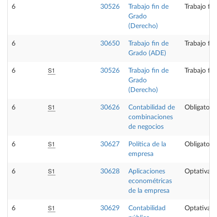
6
30526
Trabajo fin de
Trabajo fi
Grado
(Derecho)
6
30650
Trabajo fin de
Trabajo fi
Grado (ADE)
S1
6
30526
Trabajo fin de
Trabajo fi
Grado
(Derecho)
S1
6
30626
Contabilidad de
Obligatoria
combinaciones
de negocios
S1
6
30627
Política de la
Obligatoria
empresa
S1
6
30628
Aplicaciones
Optativa
econométricas
de la empresa
S1
6
30629
Contabilidad
Optativa