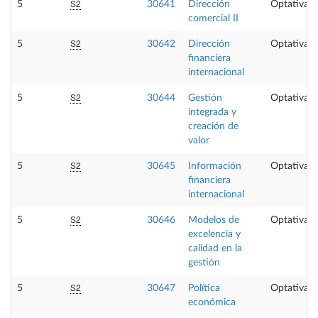
S2
5
30641
Dirección
Optativa
comercial II
S2
5
30642
Dirección
Optativa
financiera
internacional
S2
5
30644
Gestión
Optativa
integrada y
creación de
valor
S2
5
30645
Información
Optativa
financiera
internacional
S2
5
30646
Modelos de
Optativa
excelencia y
calidad en la
gestión
S2
5
30647
Política
Optativa
económica