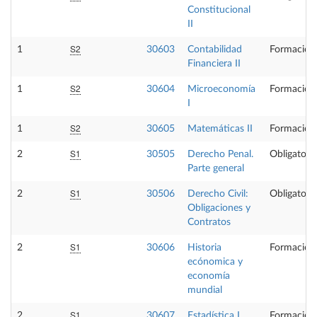
Constitucional
II
S2
1
30603
Contabilidad
Formación
Financiera II
S2
1
30604
Microeconomía
Formación
I
S2
1
30605
Matemáticas II
Formación
S1
2
30505
Derecho Penal.
Obligatoria
Parte general
S1
2
30506
Derecho Civil:
Obligatoria
Obligaciones y
Contratos
S1
2
30606
Historia
Formación
ecónomica y
economía
mundial
S1
2
30607
Estadística I
Formación