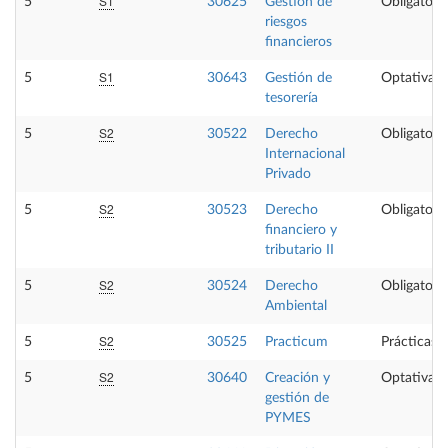
S1
5
30625
Gestión de
Obligatoria
riesgos
financieros
S1
5
30643
Gestión de
Optativa
tesorería
S2
5
30522
Derecho
Obligatoria
Internacional
Privado
S2
5
30523
Derecho
Obligatoria
financiero y
tributario II
S2
5
30524
Derecho
Obligatoria
Ambiental
S2
5
30525
Practicum
Prácticas 
S2
5
30640
Creación y
Optativa
gestión de
PYMES