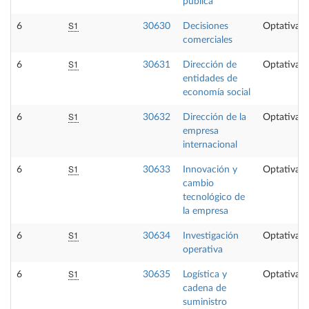
pública
S1
6
30630
Decisiones
Optativa
comerciales
S1
6
30631
Dirección de
Optativa
entidades de
economía social
S1
6
30632
Dirección de la
Optativa
empresa
internacional
S1
6
30633
Innovación y
Optativa
cambio
tecnológico de
la empresa
S1
6
30634
Investigación
Optativa
operativa
S1
6
30635
Logística y
Optativa
cadena de
suministro