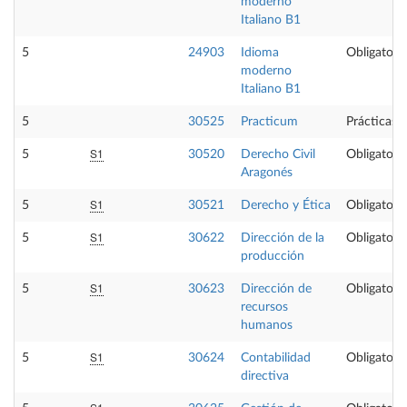
moderno
Italiano B1
5
24903
Idioma
Obligatoria
moderno
Italiano B1
5
30525
Practicum
Prácticas 
S1
5
30520
Derecho Civil
Obligatoria
Aragonés
S1
5
30521
Derecho y Ética
Obligatoria
S1
5
30622
Dirección de la
Obligatoria
producción
S1
5
30623
Dirección de
Obligatoria
recursos
humanos
S1
5
30624
Contabilidad
Obligatoria
directiva