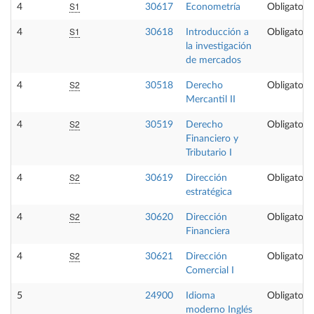
S1
4
30617
Econometría
Obligatoria
S1
4
30618
Introducción a
Obligatoria
la investigación
de mercados
S2
4
30518
Derecho
Obligatoria
Mercantil II
S2
4
30519
Derecho
Obligatoria
Financiero y
Tributario I
S2
4
30619
Dirección
Obligatoria
estratégica
S2
4
30620
Dirección
Obligatoria
Financiera
S2
4
30621
Dirección
Obligatoria
Comercial I
5
24900
Idioma
Obligatoria
moderno Inglés