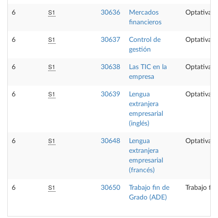
S1
6
30636
Mercados
Optativa
financieros
S1
6
30637
Control de
Optativa
gestión
S1
6
30638
Las TIC en la
Optativa
empresa
S1
6
30639
Lengua
Optativa
extranjera
empresarial
(inglés)
S1
6
30648
Lengua
Optativa
extranjera
empresarial
(francés)
S1
6
30650
Trabajo fin de
Trabajo fi
Grado (ADE)