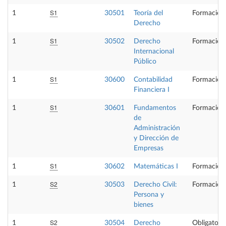
S1
1
30501
Teoría del
Formación
Derecho
S1
1
30502
Derecho
Formación
Internacional
Público
S1
1
30600
Contabilidad
Formación
Financiera I
S1
1
30601
Fundamentos
Formación
de
Administración
y Dirección de
Empresas
S1
1
30602
Matemáticas I
Formación
S2
1
30503
Derecho Civil:
Formación
Persona y
bienes
S2
1
30504
Derecho
Obligatoria