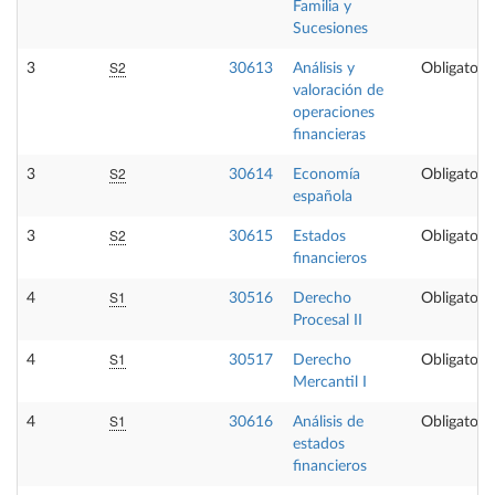
Familia y
Sucesiones
S2
3
30613
Análisis y
Obligatoria
valoración de
operaciones
financieras
S2
3
30614
Economía
Obligatoria
española
S2
3
30615
Estados
Obligatoria
financieros
S1
4
30516
Derecho
Obligatoria
Procesal II
S1
4
30517
Derecho
Obligatoria
Mercantil I
S1
4
30616
Análisis de
Obligatoria
estados
financieros