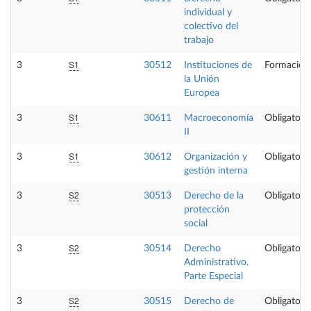
individual y
colectivo del
trabajo
S1
3
30512
Instituciones de
Formación
la Unión
Europea
S1
3
30611
Macroeconomía
Obligatoria
II
S1
3
30612
Organización y
Obligatoria
gestión interna
S2
3
30513
Derecho de la
Obligatoria
protección
social
S2
3
30514
Derecho
Obligatoria
Administrativo.
Parte Especial
S2
3
30515
Derecho de
Obligatoria