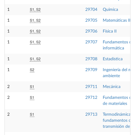
S1, S2
1
29704
Química
S1, S2
1
29705
Matemáticas II
S1, S2
1
29706
Física II
S1, S2
1
29707
Fundamentos de
informática
S1, S2
1
29708
Estadística
S2
1
29709
Ingeniería del me
ambiente
S1
2
29711
Mecánica
S1
2
29712
Fundamentos de i
de materiales
S1
2
29713
Termodinámica té
fundamentos de
transmisión de ca