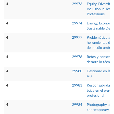
4
29973
Equity, Diversity
Inclusion in Techn
Professions
4
29974
Energy, Economy
Sustainable Dev
4
29977
Problemática amb
herramientas de 
del medio ambie
4
29978
Retos y consecue
desarrollo técnic
4
29980
Gestionar en la i
4.0
4
29981
Responsabilidad l
ética en el ejercic
profesional
4
29984
Photography and
contemporary vis