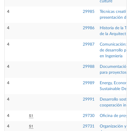
culture
4
29985
Técnicas creativa
presentación de 
4
29986
Historia de la Tec
de la Arquitectur
4
29987
Comunicación:He
de desarrollo pro
en Ingeniería
4
29988
Documentación g
para proyectos in
4
29989
Energy, Economy
Sustainable Dev
4
29991
Desarrollo sosten
cooperación inte
S1
4
29730
Oficina de proye
S1
4
29731
Organización y di