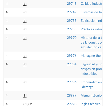
S1
4
29748
Calidad industrial
S1
4
29749
Sistemas de fabr
S1
4
29753
Edificación indust
S1
4
29755
Prácticas externa
S1
4
29970
Historia de la tec
de la construcció
arquitectónica
S1
4
29976
Managing the fir
S1
4
29994
Seguridad y prev
riesgos en proce
industriales
S1
4
29996
Emprendimiento 
liderazgo
S1
4
29999
Alemán técnico
S1, S2
4
29998
Inglés técnico