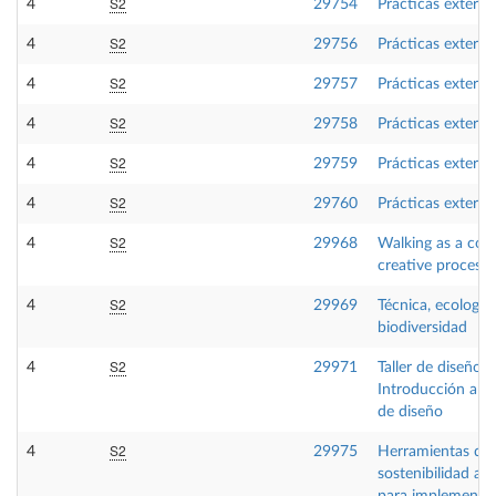
S2
4
29754
Prácticas externa
S2
4
29756
Prácticas externa
S2
4
29757
Prácticas externa
S2
4
29758
Prácticas externa
S2
4
29759
Prácticas externa
S2
4
29760
Prácticas externa
S2
4
29968
Walking as a cog
creative process
S2
4
29969
Técnica, ecología
biodiversidad
S2
4
29971
Taller de diseño:
Introducción a la 
de diseño
S2
4
29975
Herramientas de
sostenibilidad am