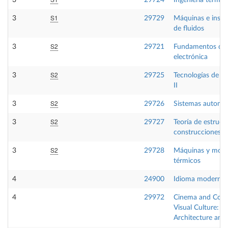
3
29724
Ingeniería térmic
S1
3
29729
Máquinas e insta
de fluidos
S2
3
29721
Fundamentos de
electrónica
S2
3
29725
Tecnologías de fa
II
S2
3
29726
Sistemas automá
S2
3
29727
Teoría de estruct
construcciones in
S2
3
29728
Máquinas y moto
térmicos
4
24900
Idioma moderno 
4
29972
Cinema and Con
Visual Culture: T
Architecture and 