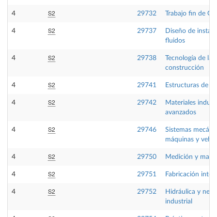
S2
4
29732
Trabajo fin de Gr
S2
4
29737
Diseño de instala
fluidos
S2
4
29738
Tecnología de la
construcción
S2
4
29741
Estructuras de h
S2
4
29742
Materiales industr
avanzados
S2
4
29746
Sistemas mecáni
máquinas y vehíc
S2
4
29750
Medición y mant
S2
4
29751
Fabricación integ
S2
4
29752
Hidráulica y neu
industrial