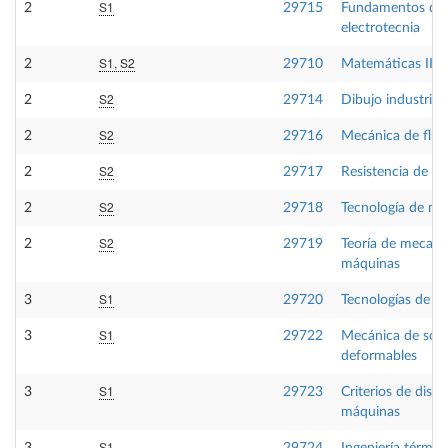
S1
2
29715
Fundamentos de
electrotecnia
S1, S2
2
29710
Matemáticas III
S2
2
29714
Dibujo industrial
S2
2
29716
Mecánica de flui
S2
2
29717
Resistencia de ma
S2
2
29718
Tecnología de mat
S2
2
29719
Teoría de mecani
máquinas
S1
3
29720
Tecnologías de fa
S1
3
29722
Mecánica de sóli
deformables
S1
3
29723
Criterios de dise
máquinas
S1