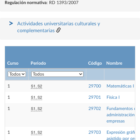
Regulación normativa
: RD 1393/2007
Actividades universitarias culturales y
complementarias
Curso
Periodo
Código
Nombre
S1, S2
1
29700
Matemáticas I
S1, S2
1
29701
Física I
S1, S2
1
29702
Fundamentos de
administración d
empresas
S1, S2
1
29703
Expresión gráfica
asistido por ord