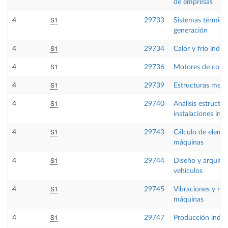
de empresas
S1
4
29733
Sistemas térmico
generación
S1
4
29734
Calor y frío indust
S1
4
29736
Motores de comb
S1
4
29739
Estructuras metál
S1
4
29740
Análisis estructur
instalaciones indu
S1
4
29743
Cálculo de eleme
máquinas
S1
4
29744
Diseño y arquite
vehículos
S1
4
29745
Vibraciones y rui
máquinas
S1
4
29747
Producción indust