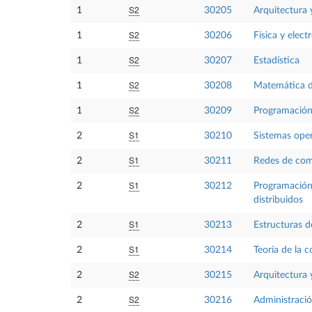
S2
1
30205
Arquitectura
S2
1
30206
Física y elect
S2
1
30207
Estadística
S2
1
30208
Matemática d
S2
1
30209
Programación
S1
2
30210
Sistemas ope
S1
2
30211
Redes de co
S1
2
30212
Programación
distribuidos
S1
2
30213
Estructuras d
S1
2
30214
Teoría de la 
S2
2
30215
Arquitectura
S2
2
30216
Administració