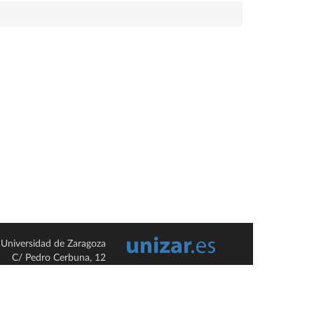
Universidad de Zaragoza
C/ Pedro Cerbuna, 12
ES-50009 Zaragoza
España / Spain
Tel: +34 976761000