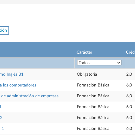
ción
Carácter
Créd
no Inglés B1
Obligatoria
2,0
 a los computadores
Formación Básica
6,0
de administración de empresas
Formación Básica
6,0
I
Formación Básica
6,0
 2
Formación Básica
6,0
 1
Formación Básica
6,0