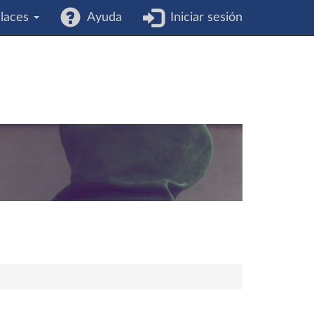
laces
Ayuda
Iniciar sesión