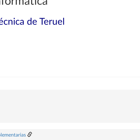
nformática
técnica de Teruel
plementarias