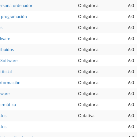
persona ordenador
Obligatoria
6,0
e programación
Obligatoria
6,0
os
Obligatoria
6,0
dware
Obligatoria
6,0
ribuidos
Obligatoria
6,0
l Software
Obligatoria
6,0
tificial
Obligatoria
6,0
información
Obligatoria
6,0
tware
Obligatoria
6,0
formática
Obligatoria
6,0
atos
Optativa
6,0
atos
6,0