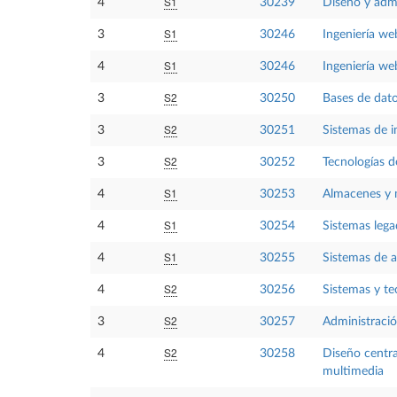
S1
4
30239
Diseño y admi
S1
3
30246
Ingeniería we
S1
4
30246
Ingeniería we
S2
3
30250
Bases de dat
S2
3
30251
Sistemas de 
S2
3
30252
Tecnologías d
S1
4
30253
Almacenes y 
S1
4
30254
Sistemas leg
S1
4
30255
Sistemas de a
S2
4
30256
Sistemas y te
S2
3
30257
Administració
S2
4
30258
Diseño centra
multimedia