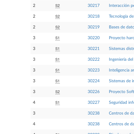
S2
2
30217
Interacción 
S2
2
30218
Tecnología d
S2
2
30219
Bases de dat
S1
3
30220
Proyecto har
S1
3
30221
Sistemas dist
S1
3
30222
Ingeniería de
S1
3
30223
Inteligencia ar
S1
3
30224
Sistemas de 
S2
3
30226
Proyecto Sof
S1
4
30227
Seguridad in
3
30238
Centros de d
4
30238
Centros de d