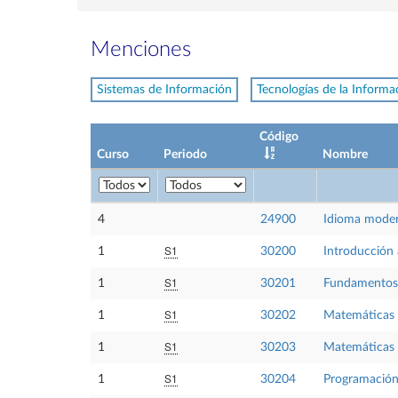
Menciones
Sistemas de Información
Tecnologías de la Informa
Código
Curso
Periodo
Nombre
4
24900
Idioma moder
S1
1
30200
Introducción
S1
1
30201
Fundamentos 
S1
1
30202
Matemáticas 
S1
1
30203
Matemáticas
S1
1
30204
Programación