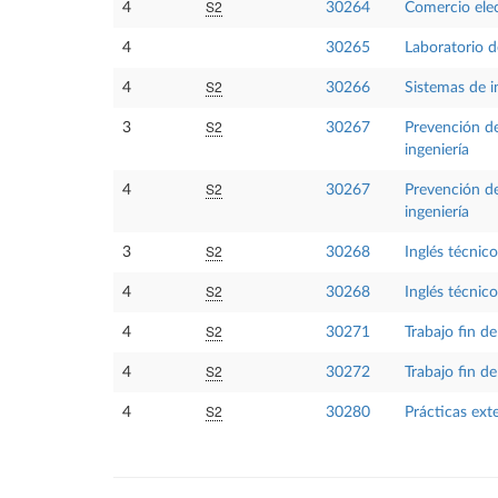
S2
4
30264
Comercio ele
4
30265
Laboratorio d
S2
4
30266
Sistemas de i
S2
3
30267
Prevención de 
ingeniería
S2
4
30267
Prevención de 
ingeniería
S2
3
30268
Inglés técnico
S2
4
30268
Inglés técnico
S2
4
30271
Trabajo fin d
S2
4
30272
Trabajo fin d
S2
4
30280
Prácticas ext