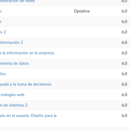
nistración de redes
6,0
b
Optativa
6,0
b
6,0
os 2
6,0
información 2
6,0
e la información en la empresa
6,0
minería de datos
6,0
ados
6,0
yuda a la toma de decisiones
6,0
cnologías web
6,0
n de sistemas 2
6,0
do en el usuario. Diseño para la
6,0