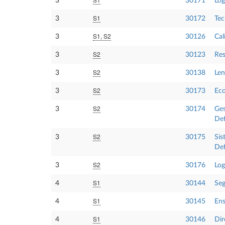
3
30171
Log
S1
3
30172
Tec
S1, S2
3
30126
Cal
S2
3
30123
Res
S2
3
30138
Len
S2
3
30173
Eco
S2
3
30174
Ges
Def
S2
3
30175
Sis
Def
S2
3
30176
Log
S1
4
30144
Se
S1
4
30145
Ens
S1
4
30146
Dir