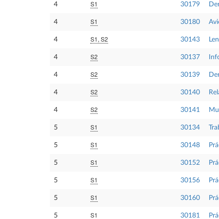
S1
4
30179
Der
S1
4
30180
Avi
S1, S2
4
30143
Len
S2
4
30137
Inf
S2
4
30139
De
S2
4
30140
Rel
S2
4
30141
Mu
S1
5
30134
Tra
S1
5
30148
Prá
S1
5
30152
Prá
S1
5
30156
Prá
S1
5
30160
Prá
S1
5
30181
Prá