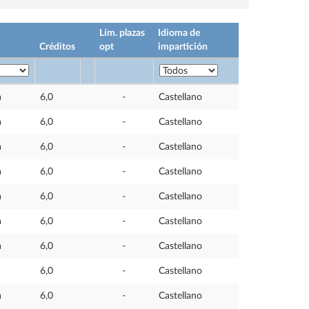
Lím. plazas
Idioma de
Créditos
opt
impartición
a
6,0
-
Castellano
a
6,0
-
Castellano
a
6,0
-
Castellano
a
6,0
-
Castellano
a
6,0
-
Castellano
a
6,0
-
Castellano
a
6,0
-
Castellano
6,0
-
Castellano
a
6,0
-
Castellano