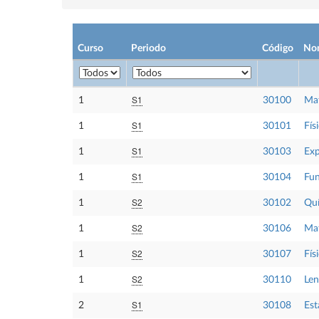
Curso
Periodo
Código
No
S1
1
30100
Mat
S1
1
30101
Físi
S1
1
30103
Exp
S1
1
30104
Fun
S2
1
30102
Qu
S2
1
30106
Mat
S2
1
30107
Físi
S2
1
30110
Len
S1
2
30108
Est