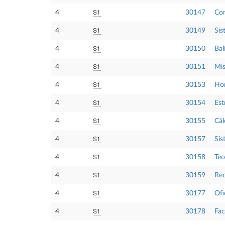
S1
4
30147
Com
S1
4
30149
Sis
S1
4
30150
Bal
S1
4
30151
Mis
S1
4
30153
Ho
S1
4
30154
Est
S1
4
30155
Cál
S1
4
30157
Sis
S1
4
30158
Teo
S1
4
30159
Red
S1
4
30177
Ofi
S1
4
30178
Fa