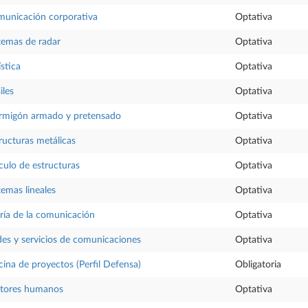
unicación corporativa
Optativa
temas de radar
Optativa
ística
Optativa
iles
Optativa
rmigón armado y pretensado
Optativa
ructuras metálicas
Optativa
culo de estructuras
Optativa
temas lineales
Optativa
ría de la comunicación
Optativa
es y servicios de comunicaciones
Optativa
cina de proyectos (Perfil Defensa)
Obligatoria
ctores humanos
Optativa