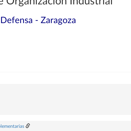
e Organización Industrial
a Defensa - Zaragoza
plementarias