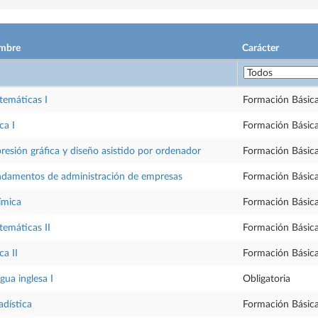
mbre
Carácter
emáticas I
Formación Básic
ca I
Formación Básic
resión gráfica y diseño asistido por ordenador
Formación Básic
damentos de administración de empresas
Formación Básic
ímica
Formación Básic
emáticas II
Formación Básic
ca II
Formación Básic
gua inglesa I
Obligatoria
adística
Formación Básic