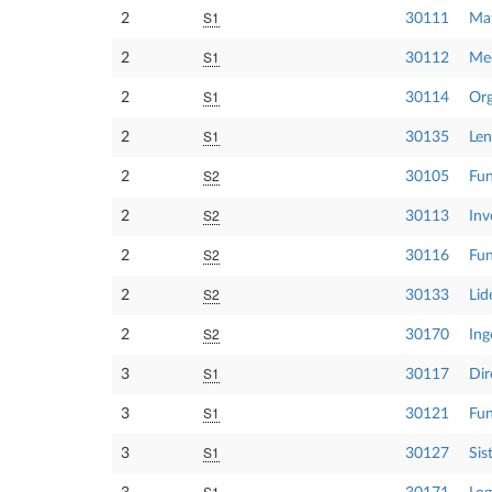
S1
2
30111
Mat
S1
2
30112
Me
S1
2
30114
Org
S1
2
30135
Len
S2
2
30105
Fun
S2
2
30113
Inv
S2
2
30116
Fun
S2
2
30133
Lid
S2
2
30170
Ing
S1
3
30117
Dir
S1
3
30121
Fun
S1
3
30127
Sis
S1