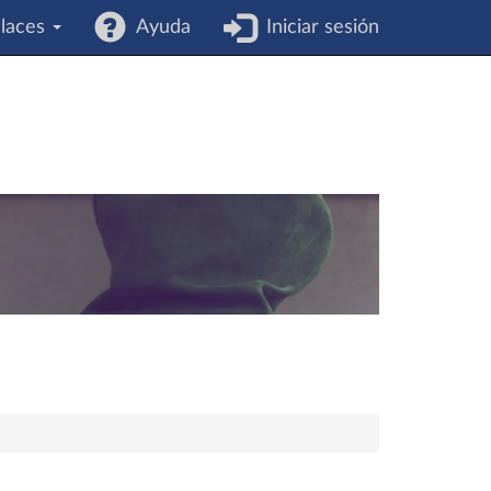
laces
Ayuda
Iniciar sesión