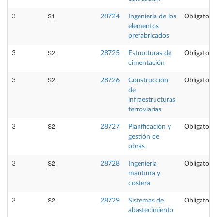
S1
3
28724
Ingeniería de los
Obligatoria
elementos
prefabricados
S2
3
28725
Estructuras de
Obligatoria
cimentación
S2
3
28726
Construcción
Obligatoria
de
infraestructuras
ferroviarias
S2
3
28727
Planificación y
Obligatoria
gestión de
obras
S2
3
28728
Ingeniería
Obligatoria
marítima y
costera
S2
3
28729
Sistemas de
Obligatoria
abastecimiento