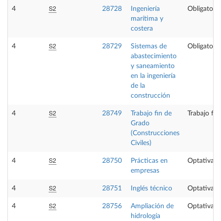
S2
4
28728
Ingeniería
Obligatoria
marítima y
costera
S2
4
28729
Sistemas de
Obligatoria
abastecimiento
y saneamiento
en la ingeniería
de la
construcción
S2
4
28749
Trabajo fin de
Trabajo fi
Grado
(Construcciones
Civiles)
S2
4
28750
Prácticas en
Optativa
empresas
S2
4
28751
Inglés técnico
Optativa
S2
4
28756
Ampliación de
Optativa
hidrología