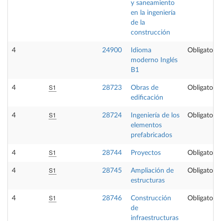
y saneamiento
en la ingeniería
de la
construcción
4
24900
Idioma
Obligatoria
moderno Inglés
B1
S1
4
28723
Obras de
Obligatoria
edificación
S1
4
28724
Ingeniería de los
Obligatoria
elementos
prefabricados
S1
4
28744
Proyectos
Obligatoria
S1
4
28745
Ampliación de
Obligatoria
estructuras
S1
4
28746
Construcción
Obligatoria
de
infraestructuras