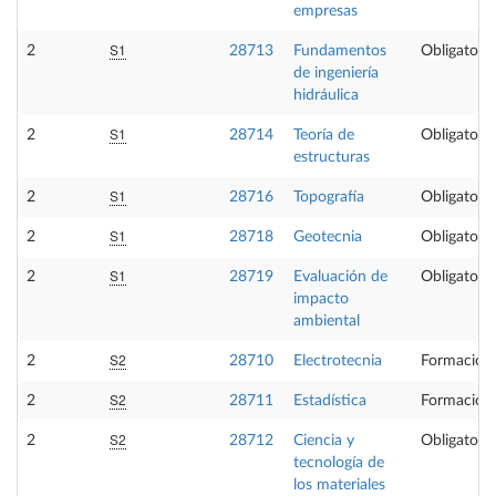
empresas
S1
2
28713
Fundamentos
Obligatoria
de ingeniería
hidráulica
S1
2
28714
Teoría de
Obligatoria
estructuras
S1
2
28716
Topografía
Obligatoria
S1
2
28718
Geotecnia
Obligatoria
S1
2
28719
Evaluación de
Obligatoria
impacto
ambiental
S2
2
28710
Electrotecnia
Formación 
S2
2
28711
Estadística
Formación 
S2
2
28712
Ciencia y
Obligatoria
tecnología de
los materiales