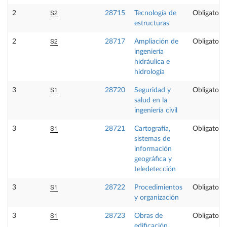
S2
2
28715
Tecnología de
Obligatoria
estructuras
S2
2
28717
Ampliación de
Obligatoria
ingeniería
hidráulica e
hidrología
S1
3
28720
Seguridad y
Obligatoria
salud en la
ingeniería civil
S1
3
28721
Cartografía,
Obligatoria
sistemas de
información
geográfica y
teledetección
S1
3
28722
Procedimientos
Obligatoria
y organización
S1
3
28723
Obras de
Obligatoria
edificación