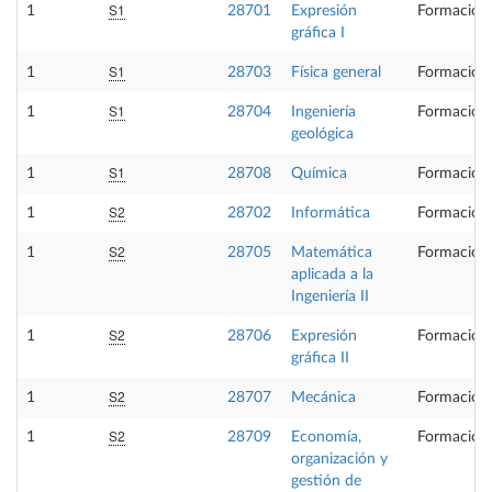
S1
1
28701
Expresión
Formación 
gráfica I
S1
1
28703
Física general
Formación 
S1
1
28704
Ingeniería
Formación 
geológica
S1
1
28708
Química
Formación 
S2
1
28702
Informática
Formación 
S2
1
28705
Matemática
Formación 
aplicada a la
Ingeniería II
S2
1
28706
Expresión
Formación 
gráfica II
S2
1
28707
Mecánica
Formación 
S2
1
28709
Economía,
Formación 
organización y
gestión de