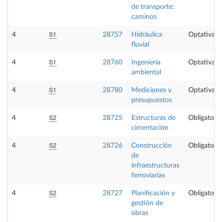
de transporte:
caminos
S1
4
28757
Hidráulica
Optativa
fluvial
S1
4
28760
Ingeniería
Optativa
ambiental
S1
4
28780
Mediciones y
Optativa
presupuestos
S2
4
28725
Estructuras de
Obligatoria
cimentación
S2
4
28726
Construcción
Obligatoria
de
infraestructuras
ferroviarias
S2
4
28727
Planificación y
Obligatoria
gestión de
obras