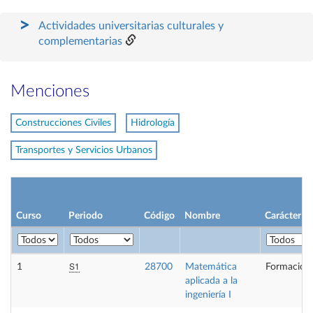
Actividades universitarias culturales y
complementarias
Menciones
Construcciones Civiles
Hidrología
Transportes y Servicios Urbanos
Curso
Periodo
Código
Nombre
Carácter
S1
1
28700
Matemática
Formación 
aplicada a la
ingeniería I