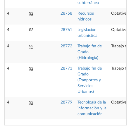
subterránea
S2
4
28758
Recursos
Optativa
hídricos
S2
4
28761
Legislación
Optativa
urbanística
S2
4
28772
Trabajo fin de
Trabajo fi
Grado
(Hidrología)
S2
4
28773
Trabajo fin de
Trabajo fi
Grado
(Tranportes y
Servicios
Urbanos)
S2
4
28779
Tecnología de la
Optativa
información y la
comunicación