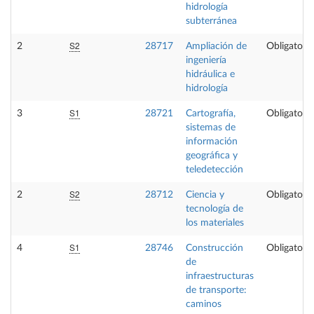
hidrología
subterránea
S2
2
28717
Ampliación de
Obligatoria
ingeniería
hidráulica e
hidrología
S1
3
28721
Cartografía,
Obligatoria
sistemas de
información
geográfica y
teledetección
S2
2
28712
Ciencia y
Obligatoria
tecnología de
los materiales
S1
4
28746
Construcción
Obligatoria
de
infraestructuras
de transporte:
caminos