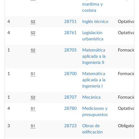
marítima y
costera
S2
4
28751
Inglés técnico
Optativa
S2
4
28761
Legislación
Optativa
urbanística
S2
1
28705
Matemática
Formación 
aplicada a la
Ingeniería II
S1
1
28700
Matemática
Formación 
aplicada a la
ingeniería I
S2
1
28707
Mecánica
Formación 
S1
4
28780
Mediciones y
Optativa
presupuestos
S1
3
28723
Obras de
Obligatoria
edificación