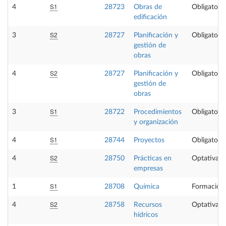
S1
4
28723
Obras de
Obligatoria
edificación
S2
3
28727
Planificación y
Obligatoria
gestión de
obras
S2
4
28727
Planificación y
Obligatoria
gestión de
obras
S1
3
28722
Procedimientos
Obligatoria
y organización
S1
4
28744
Proyectos
Obligatoria
S2
4
28750
Prácticas en
Optativa
empresas
S1
1
28708
Química
Formación 
S2
4
28758
Recursos
Optativa
hídricos