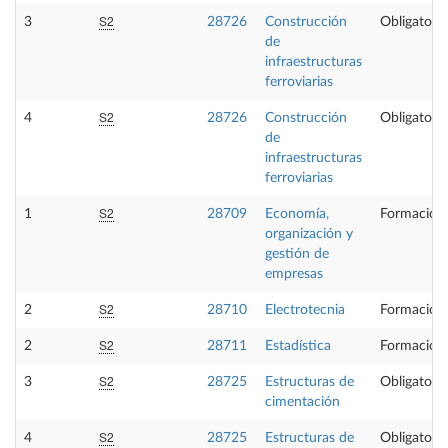
S2
3
28726
Construcción
Obligatoria
de
infraestructuras
ferroviarias
S2
4
28726
Construcción
Obligatoria
de
infraestructuras
ferroviarias
S2
1
28709
Economía,
Formación 
organización y
gestión de
empresas
S2
2
28710
Electrotecnia
Formación 
S2
2
28711
Estadística
Formación 
S2
3
28725
Estructuras de
Obligatoria
cimentación
S2
4
28725
Estructuras de
Obligatoria