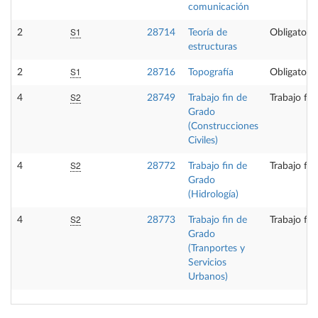
comunicación
S1
2
28714
Teoría de
Obligatoria
estructuras
S1
2
28716
Topografía
Obligatoria
S2
4
28749
Trabajo fin de
Trabajo fi
Grado
(Construcciones
Civiles)
S2
4
28772
Trabajo fin de
Trabajo fi
Grado
(Hidrología)
S2
4
28773
Trabajo fin de
Trabajo fi
Grado
(Tranportes y
Servicios
Urbanos)