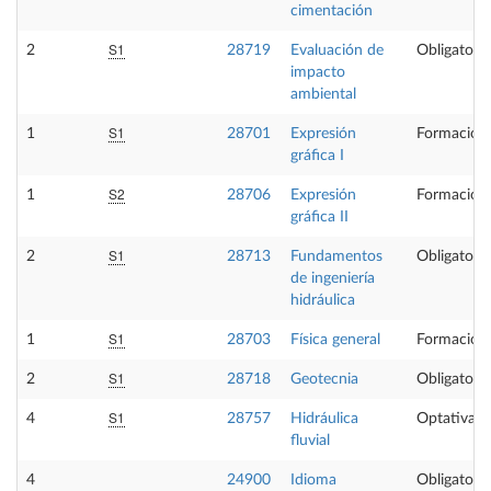
cimentación
S1
2
28719
Evaluación de
Obligatoria
impacto
ambiental
S1
1
28701
Expresión
Formación 
gráfica I
S2
1
28706
Expresión
Formación 
gráfica II
S1
2
28713
Fundamentos
Obligatoria
de ingeniería
hidráulica
S1
1
28703
Física general
Formación 
S1
2
28718
Geotecnia
Obligatoria
S1
4
28757
Hidráulica
Optativa
fluvial
4
24900
Idioma
Obligatoria