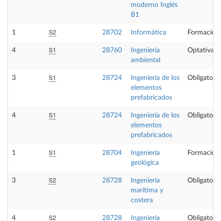
moderno Inglés
B1
S2
1
28702
Informática
Formación 
S1
4
28760
Ingeniería
Optativa
ambiental
S1
3
28724
Ingeniería de los
Obligatoria
elementos
prefabricados
S1
4
28724
Ingeniería de los
Obligatoria
elementos
prefabricados
S1
1
28704
Ingeniería
Formación 
geológica
S2
3
28728
Ingeniería
Obligatoria
marítima y
costera
S2
4
28728
Ingeniería
Obligatoria