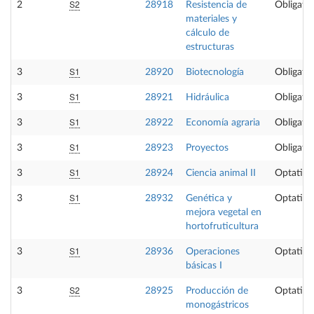
S2
2
28918
Resistencia de
Obligator
materiales y
cálculo de
estructuras
S1
3
28920
Biotecnología
Obligator
S1
3
28921
Hidráulica
Obligator
S1
3
28922
Economía agraria
Obligator
S1
3
28923
Proyectos
Obligator
S1
3
28924
Ciencia animal II
Optativa
S1
3
28932
Genética y
Optativa
mejora vegetal en
hortofruticultura
S1
3
28936
Operaciones
Optativa
básicas I
S2
3
28925
Producción de
Optativa
monogástricos