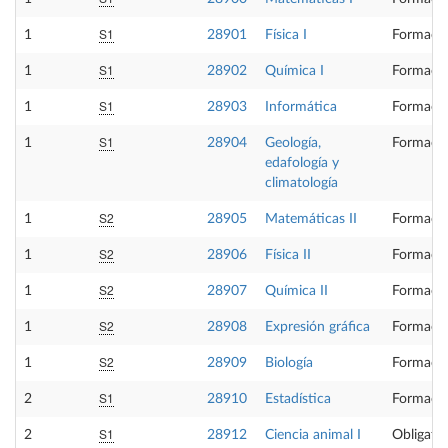
S1
1
28901
Física I
Formació
S1
1
28902
Química I
Formació
S1
1
28903
Informática
Formació
S1
1
28904
Geología,
Formació
edafología y
climatología
S2
1
28905
Matemáticas II
Formació
S2
1
28906
Física II
Formació
S2
1
28907
Química II
Formació
S2
1
28908
Expresión gráfica
Formació
S2
1
28909
Biología
Formació
S1
2
28910
Estadística
Formació
S1
2
28912
Ciencia animal I
Obligator