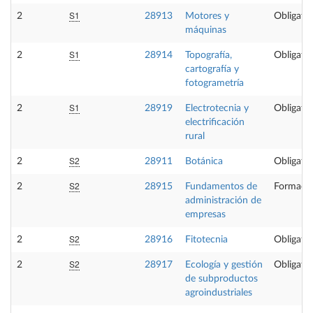
S1
2
28913
Motores y
Obligator
máquinas
S1
2
28914
Topografía,
Obligator
cartografía y
fotogrametría
S1
2
28919
Electrotecnia y
Obligator
electrificación
rural
S2
2
28911
Botánica
Obligator
S2
2
28915
Fundamentos de
Formació
administración de
empresas
S2
2
28916
Fitotecnia
Obligator
S2
2
28917
Ecología y gestión
Obligator
de subproductos
agroindustriales