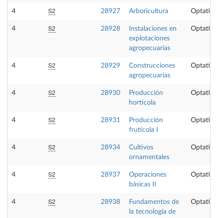
S2
4
28927
Arboricultura
Optativa
S2
4
28928
Instalaciones en
Optativa
explotaciones
agropecuarias
S2
4
28929
Construcciones
Optativa
agropecuarias
S2
4
28930
Producción
Optativa
hortícola
S2
4
28931
Producción
Optativa
frutícola I
S2
4
28934
Cultivos
Optativa
ornamentales
S2
4
28937
Operaciones
Optativa
básicas II
S2
4
28938
Fundamentos de
Optativa
la tecnología de