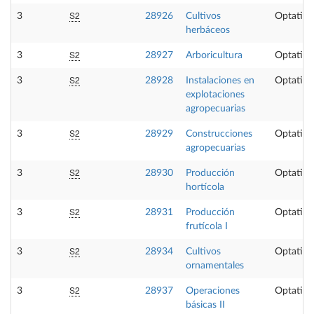
S2
3
28926
Cultivos
Optativa
herbáceos
S2
3
28927
Arboricultura
Optativa
S2
3
28928
Instalaciones en
Optativa
explotaciones
agropecuarias
S2
3
28929
Construcciones
Optativa
agropecuarias
S2
3
28930
Producción
Optativa
hortícola
S2
3
28931
Producción
Optativa
frutícola I
S2
3
28934
Cultivos
Optativa
ornamentales
S2
3
28937
Operaciones
Optativa
básicas II