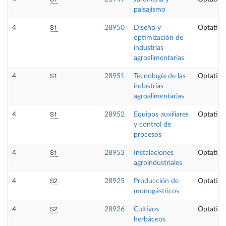
paisajismo
S1
4
28950
Diseño y
Optativa
optimización de
industrias
agroalimentarias
S1
4
28951
Tecnología de las
Optativa
industrias
agroalimentarias
S1
4
28952
Equipos auxiliares
Optativa
y control de
procesos
S1
4
28953
Instalaciones
Optativa
agroindustriales
S2
4
28925
Producción de
Optativa
monogástricos
S2
4
28926
Cultivos
Optativa
herbáceos