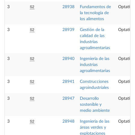
S2
3
28938
Fundamentos de
Optativa
la tecnología de
los alimentos
S2
3
28939
Gestión de la
Optativa
calidad de las
industrias
agroalimentarias
S2
3
28940
Ingeniería de las
Optativa
industrias
agroalimentarias
S2
3
28941
Construcciones
Optativa
agroindustriales
S2
3
28947
Desarrollo
Optativa
sostenible y
medio ambiente
S2
3
28948
Ingeniería de las
Optativa
áreas verdes y
explotaciones