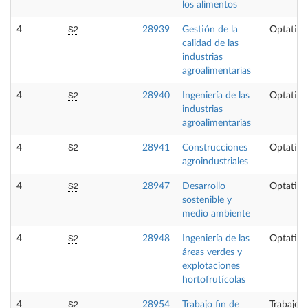
los alimentos
S2
4
28939
Gestión de la
Optativa
calidad de las
industrias
agroalimentarias
S2
4
28940
Ingeniería de las
Optativa
industrias
agroalimentarias
S2
4
28941
Construcciones
Optativa
agroindustriales
S2
4
28947
Desarrollo
Optativa
sostenible y
medio ambiente
S2
4
28948
Ingeniería de las
Optativa
áreas verdes y
explotaciones
hortofrutícolas
S2
4
28954
Trabajo fin de
Trabajo 