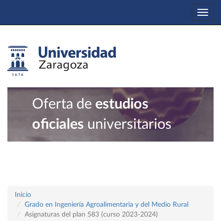
Togg
navi
Oferta de
estudios
oficiales
universitarios
Inicio
Grado en Ingeniería Agroalimentaria y del Medio Rural
Asignaturas del plan 583 (curso 2023-2024)