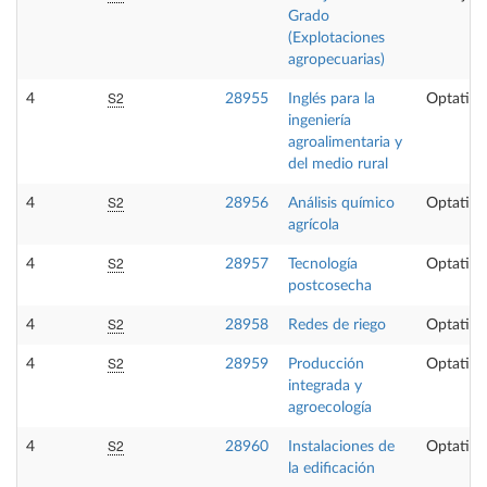
Grado
(Explotaciones
agropecuarias)
S2
4
28955
Inglés para la
Optativa
ingeniería
agroalimentaria y
del medio rural
S2
4
28956
Análisis químico
Optativa
agrícola
S2
4
28957
Tecnología
Optativa
postcosecha
S2
4
28958
Redes de riego
Optativa
S2
4
28959
Producción
Optativa
integrada y
agroecología
S2
4
28960
Instalaciones de
Optativa
la edificación