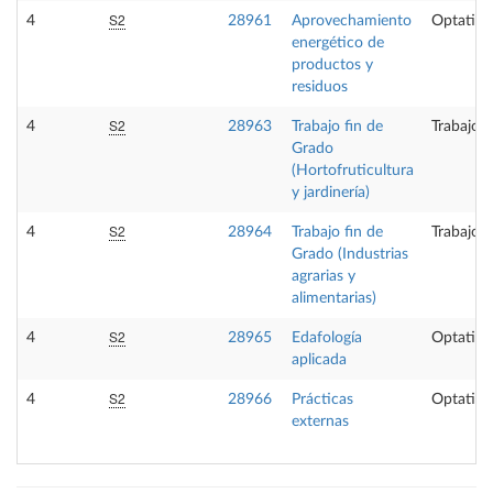
S2
4
28961
Aprovechamiento
Optativa
energético de
productos y
residuos
S2
4
28963
Trabajo fin de
Trabajo 
Grado
(Hortofruticultura
y jardinería)
S2
4
28964
Trabajo fin de
Trabajo 
Grado (Industrias
agrarias y
alimentarias)
S2
4
28965
Edafología
Optativa
aplicada
S2
4
28966
Prácticas
Optativa
externas