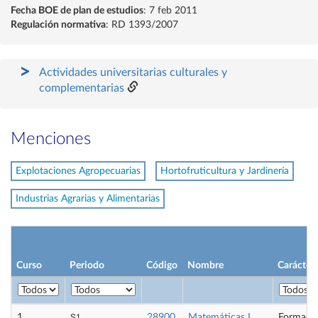
Fecha BOE de plan de estudios
: 7 feb 2011
Regulación normativa
: RD 1393/2007
Actividades universitarias culturales y
complementarias
Menciones
Explotaciones Agropecuarias
Hortofruticultura y Jardinería
Industrias Agrarias y Alimentarias
Curso
Periodo
Código
Nombre
Carácter
S1
1
28900
Matemáticas I
Formació