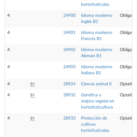
hortofrutícolas
4
24900
Idioma moderno
Obligator
Inglés B1
4
24901
Idioma moderno
Obligator
Francés B1
4
24902
Idioma moderno
Obligator
Alemán B1
4
24903
Idioma moderno
Obligator
Italiano B1
S1
4
28924
Ciencia animal II
Optativa
S1
4
28932
Genética y
Optativa
mejora vegetal en
hortofruticultura
S1
4
28933
Protección de
Optativa
cultivos
hortofrutícolas