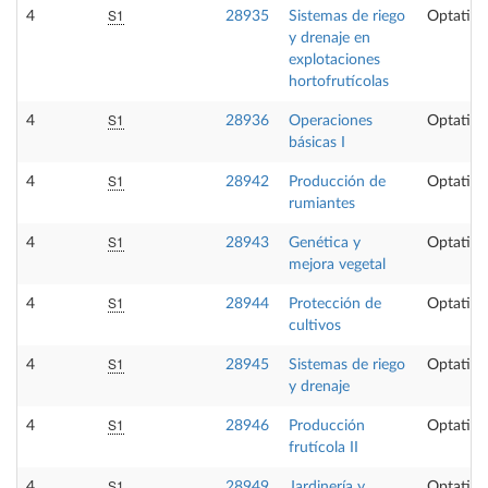
S1
4
28935
Sistemas de riego
Optativa
y drenaje en
explotaciones
hortofrutícolas
S1
4
28936
Operaciones
Optativa
básicas I
S1
4
28942
Producción de
Optativa
rumiantes
S1
4
28943
Genética y
Optativa
mejora vegetal
S1
4
28944
Protección de
Optativa
cultivos
S1
4
28945
Sistemas de riego
Optativa
y drenaje
S1
4
28946
Producción
Optativa
frutícola II
S1
4
28949
Jardinería y
Optativa