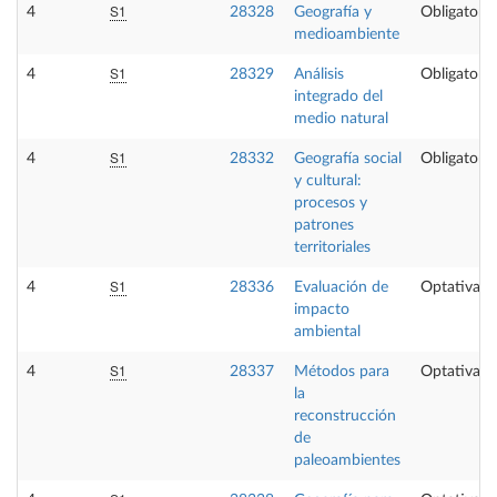
S1
4
28328
Geografía y
Obligatoria
medioambiente
S1
4
28329
Análisis
Obligatoria
integrado del
medio natural
S1
4
28332
Geografía social
Obligatoria
y cultural:
procesos y
patrones
territoriales
S1
4
28336
Evaluación de
Optativa
impacto
ambiental
S1
4
28337
Métodos para
Optativa
la
reconstrucción
de
paleoambientes