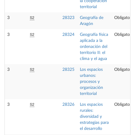
la cooperación
territorial
S2
3
28323
Geografía de
Obligatoria
Aragón
S2
3
28324
Geografía física
Obligatoria
aplicada a la
ordenación del
territorio II: el
clima y el agua
S2
3
28325
Los espacios
Obligatoria
urbanos:
procesos y
organización
territorial
S2
3
28326
Los espacios
Obligatoria
rurales:
diversidad y
estrategias para
el desarrollo