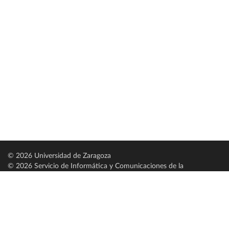
© 2026 Universidad de Zaragoza
© 2026 Servicio de Informática y Comunicaciones de la
Universidad de Zaragoza (
SICUZ
)
Universidad de Zaragoza
C/ Pedro Cerbuna, 12
ES-50009 Zaragoza
España / Spain
Tel: +34 976761000