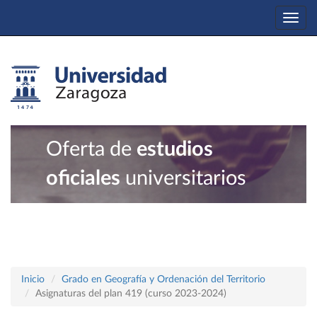
Togg
navi
Oferta de
estudios
oficiales
universitarios
Inicio
Grado en Geografía y Ordenación del Territorio
Asignaturas del plan 419 (curso 2023-2024)