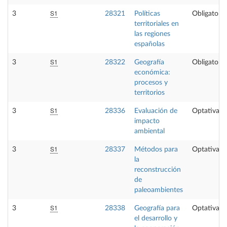
S1
3
28321
Políticas
Obligatoria
territoriales en
las regiones
españolas
S1
3
28322
Geografía
Obligatoria
económica:
procesos y
territorios
S1
3
28336
Evaluación de
Optativa
impacto
ambiental
S1
3
28337
Métodos para
Optativa
la
reconstrucción
de
paleoambientes
S1
3
28338
Geografía para
Optativa
el desarrollo y