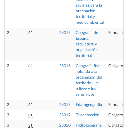
sociales para la
ordenación
territorial y
medioambiental
S2
2
28315
Geografía de
Formación 
España:
estructura y
organización
territorial
S2
2
28316
Geografía física
Obligatoria
aplicada a la
ordenación del
territorio I: el
relieve y los
seres vivos
S2
2
28318
Edafogeografía
Formación 
S1
3
28319
Teledetección
Obligatoria
S1
3
28320
Hidrogeografía
Obligatoria