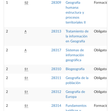
S2
1
28309
Geografía
Formación 
humana:
estructura y
procesos
territoriales II
A
2
28313
Tratamiento de
Obligatoria
la información
en Geografía
A
2
28317
Sistemas de
Obligatoria
información
geográfica
S1
2
28310
Biogeografía
Obligatoria
S1
2
28311
Geografía de la
Obligatoria
población
S1
2
28312
Geografía de
Obligatoria
Europa
S1
2
28314
Fundamentos
Formación 
jurídicos y