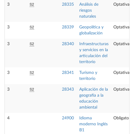
S2
3
28335
Análisis de
Optativa
riesgos
naturales
S2
3
28339
Geopolítica y
Optativa
globalización
S2
3
28340
Infraestructuras
Optativa
y servicios en la
articulación del
territorio
S2
3
28341
Turismo y
Optativa
territorio
S2
3
28343
Aplicación de la
Optativa
geografía a la
educación
ambiental
4
24900
Idioma
Obligatoria
moderno Inglés
B1