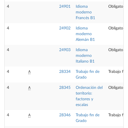
4
24901
Idioma
Obligatoria
moderno
Francés B1
4
24902
Idioma
Obligatoria
moderno
Alemán B1
4
24903
Idioma
Obligatoria
moderno
Italiano B1
A
4
28334
Trabajo fin de
Trabajo fin
Grado
A
4
28345
Ordenación del
Obligatoria
territorio:
factores y
escalas
A
4
28346
Trabajo fin de
Trabajo fin
Grado