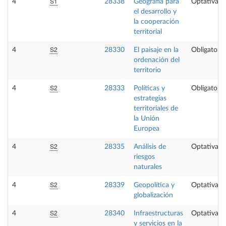
S1
4
28338
Geografía para
Optativa
el desarrollo y
la cooperación
territorial
S2
4
28330
El paisaje en la
Obligatoria
ordenación del
territorio
S2
4
28333
Políticas y
Obligatoria
estrategias
territoriales de
la Unión
Europea
S2
4
28335
Análisis de
Optativa
riesgos
naturales
S2
4
28339
Geopolítica y
Optativa
globalización
S2
4
28340
Infraestructuras
Optativa
y servicios en la