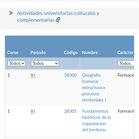
Actividades universitarias culturales y
complementarias
Curso
Periodo
Código
Nombre
Carácter
S1
1
28300
Geografía
Formación 
humana:
estructura y
procesos
territoriales I
S1
1
28301
Fundamentos
Formación 
históricos de la
organización
del territorio