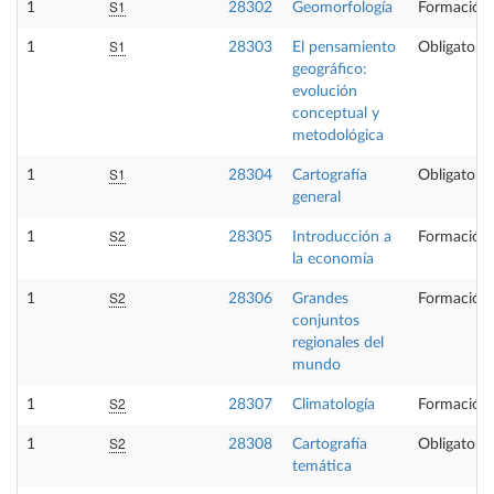
S1
1
28302
Geomorfología
Formación 
S1
1
28303
El pensamiento
Obligatoria
geográfico:
evolución
conceptual y
metodológica
S1
1
28304
Cartografía
Obligatoria
general
S2
1
28305
Introducción a
Formación 
la economía
S2
1
28306
Grandes
Formación 
conjuntos
regionales del
mundo
S2
1
28307
Climatología
Formación 
S2
1
28308
Cartografía
Obligatoria
temática