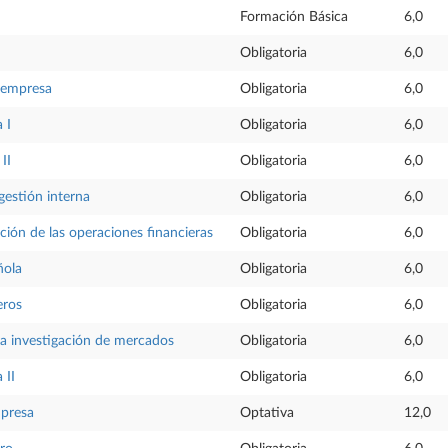
Formación Básica
6,0
Obligatoria
6,0
a empresa
Obligatoria
6,0
 I
Obligatoria
6,0
II
Obligatoria
6,0
gestión interna
Obligatoria
6,0
ación de las operaciones financieras
Obligatoria
6,0
ñola
Obligatoria
6,0
eros
Obligatoria
6,0
la investigación de mercados
Obligatoria
6,0
 II
Obligatoria
6,0
mpresa
Optativa
12,0