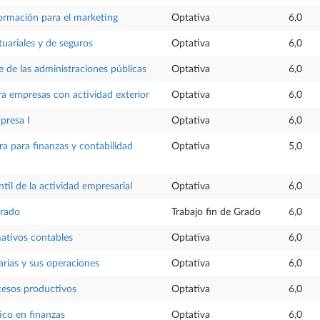
ormación para el marketing
Optativa
6,0
uariales y de seguros
Optativa
6,0
e de las administraciones públicas
Optativa
6,0
a empresas con actividad exterior
Optativa
6,0
presa I
Optativa
6,0
ra para finanzas y contabilidad
Optativa
5,0
il de la actividad empresarial
Optativa
6,0
Grado
Trabajo fin de Grado
6,0
ativos contables
Optativa
6,0
rias y sus operaciones
Optativa
6,0
cesos productivos
Optativa
6,0
tico en finanzas
Optativa
6,0