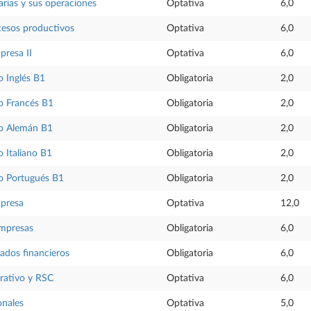
rias y sus operaciones
Optativa
6,0
cesos productivos
Optativa
6,0
presa II
Optativa
6,0
 Inglés B1
Obligatoria
2,0
o Francés B1
Obligatoria
2,0
o Alemán B1
Obligatoria
2,0
 Italiano B1
Obligatoria
2,0
o Portugués B1
Obligatoria
2,0
mpresa
Optativa
12,0
empresas
Obligatoria
6,0
tados financieros
Obligatoria
6,0
rativo y RSC
Optativa
6,0
onales
Optativa
5,0