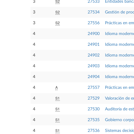
S2
3
27533
Entidades banca
S2
3
27534
Gestión de pro
S2
3
27556
Prácticas en em
4
24900
Idioma moderno
4
24901
Idioma modern
4
24902
Idioma modern
4
24903
Idioma moderno
4
24904
Idioma modern
A
4
27557
Prácticas en e
S1
4
27529
Valoración de 
S1
4
27530
Auditoría de es
S1
4
27535
Gobierno corpo
S1
4
27536
Sistemas decisi