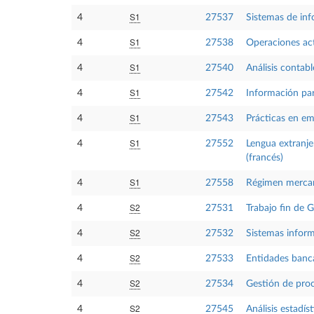
S1
4
27537
Sistemas de inf
S1
4
27538
Operaciones act
S1
4
27540
Análisis contabl
S1
4
27542
Información par
S1
4
27543
Prácticas en em
S1
4
27552
Lengua extranje
(francés)
S1
4
27558
Régimen mercant
S2
4
27531
Trabajo fin de 
S2
4
27532
Sistemas inform
S2
4
27533
Entidades banca
S2
4
27534
Gestión de pro
S2
4
27545
Análisis estadís