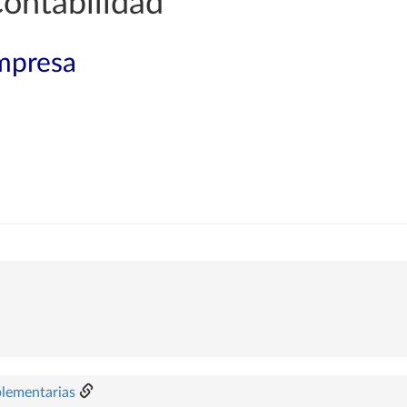
ontabilidad
mpresa
plementarias