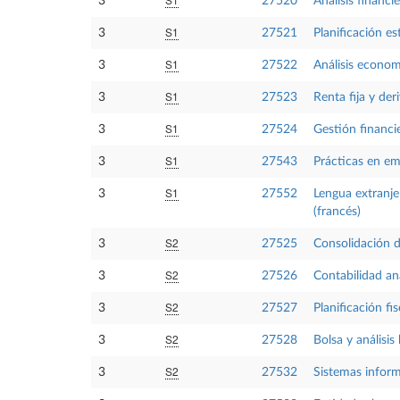
3
27520
Análisis financi
S1
3
27521
Planificación es
S1
3
27522
Análisis econom
S1
3
27523
Renta fija y der
S1
3
27524
Gestión financi
S1
3
27543
Prácticas en em
S1
3
27552
Lengua extranje
(francés)
S2
3
27525
Consolidación d
S2
3
27526
Contabilidad ana
S2
3
27527
Planificación fi
S2
3
27528
Bolsa y análisis 
S2
3
27532
Sistemas inform