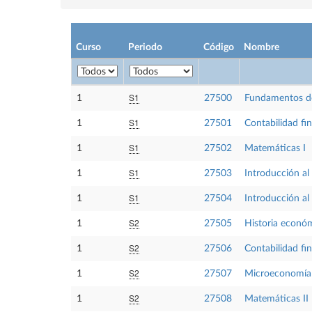
Curso
Periodo
Código
Nombre
S1
1
27500
Fundamentos de
S1
1
27501
Contabilidad fin
S1
1
27502
Matemáticas I
S1
1
27503
Introducción al
S1
1
27504
Introducción al
S2
1
27505
Historia econó
S2
1
27506
Contabilidad fin
S2
1
27507
Microeconomía
S2
1
27508
Matemáticas II