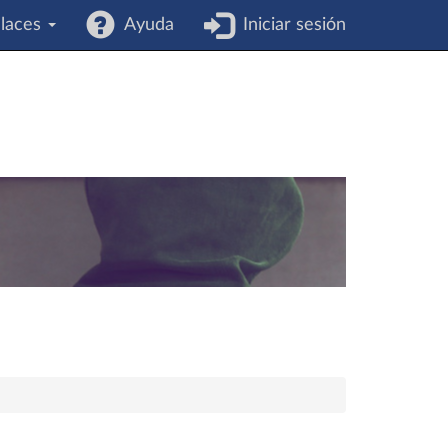
laces
Ayuda
Iniciar sesión