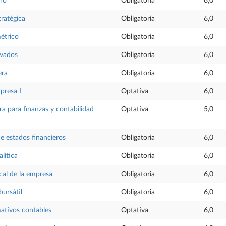
ero
Obligatoria
6,0
tratégica
Obligatoria
6,0
étrico
Obligatoria
6,0
ivados
Obligatoria
6,0
era
Obligatoria
6,0
presa I
Optativa
6,0
ra para finanzas y contabilidad
Optativa
5,0
e estados financieros
Obligatoria
6,0
lítica
Obligatoria
6,0
scal de la empresa
Obligatoria
6,0
bursátil
Obligatoria
6,0
ativos contables
Optativa
6,0