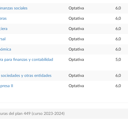
inanzas sociales
Optativa
6,0
eras
Optativa
6,0
ciera
Optativa
6,0
sal
Optativa
6,0
nómica
Optativa
6,0
ra para finanzas y contabilidad
Optativa
5,0
 sociedades y otras entidades
Optativa
6,0
presa II
Optativa
6,0
turas del plan 449 (curso 2023-2024)