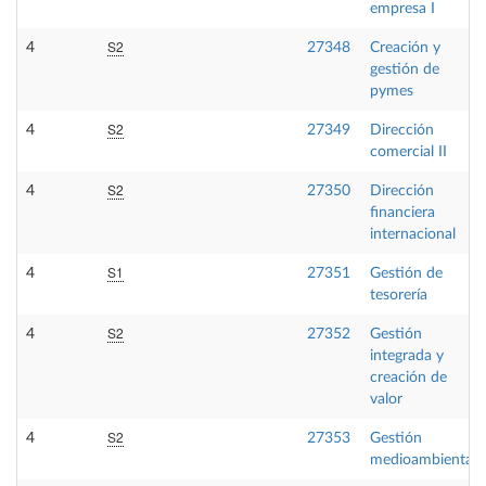
empresa I
S2
4
27348
Creación y
gestión de
pymes
S2
4
27349
Dirección
comercial II
S2
4
27350
Dirección
financiera
internacional
S1
4
27351
Gestión de
tesorería
S2
4
27352
Gestión
integrada y
creación de
valor
S2
4
27353
Gestión
medioambiental