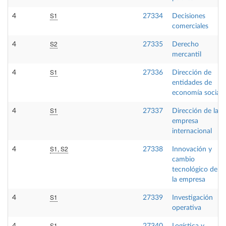
S1
4
27334
Decisiones
comerciales
S2
4
27335
Derecho
mercantil
S1
4
27336
Dirección de
entidades de
economía social
S1
4
27337
Dirección de la
empresa
internacional
S1, S2
4
27338
Innovación y
cambio
tecnológico de
la empresa
S1
4
27339
Investigación
operativa
S1