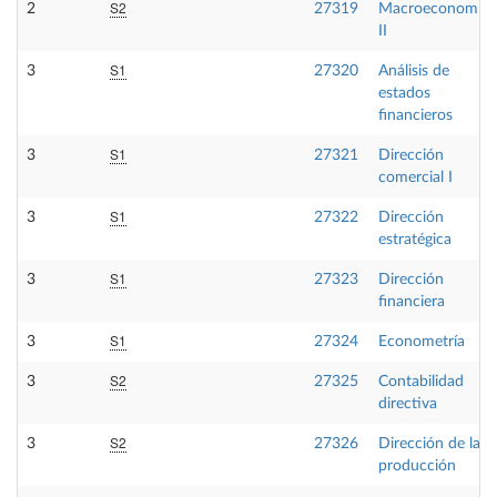
S2
2
27319
Macroeconomía
II
S1
3
27320
Análisis de
estados
financieros
S1
3
27321
Dirección
comercial I
S1
3
27322
Dirección
estratégica
S1
3
27323
Dirección
financiera
S1
3
27324
Econometría
S2
3
27325
Contabilidad
directiva
S2
3
27326
Dirección de la
producción