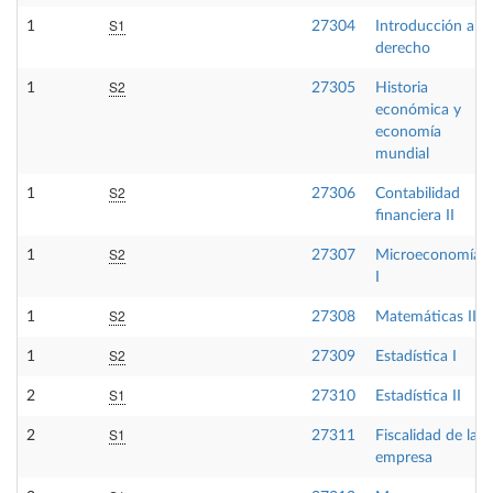
S1
1
27304
Introducción al
derecho
S2
1
27305
Historia
económica y
economía
mundial
S2
1
27306
Contabilidad
financiera II
S2
1
27307
Microeconomía
I
S2
1
27308
Matemáticas II
S2
1
27309
Estadística I
S1
2
27310
Estadística II
S1
2
27311
Fiscalidad de la
empresa