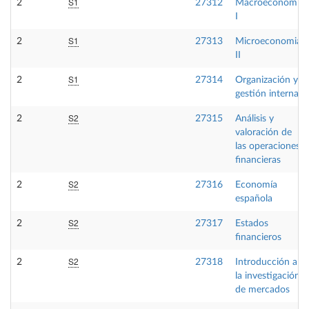
S1
2
27312
Macroeconomía
I
S1
2
27313
Microeconomia
II
S1
2
27314
Organización y
gestión interna
S2
2
27315
Análisis y
valoración de
las operaciones
financieras
S2
2
27316
Economía
española
S2
2
27317
Estados
financieros
S2
2
27318
Introducción a
la investigación
de mercados