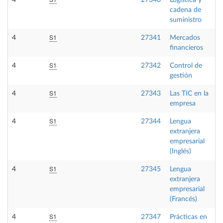
4
27340
Logística y
cadena de
suministro
S1
4
27341
Mercados
financieros
S1
4
27342
Control de
gestión
S1
4
27343
Las TIC en la
empresa
S1
4
27344
Lengua
extranjera
empresarial
(Inglés)
S1
4
27345
Lengua
extranjera
empresarial
(Francés)
S1
4
27347
Prácticas en