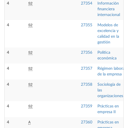
S2
4
27354
Información
financiera
internacional
S2
4
27355
Modelos de
excelencia y
calidad en la
gestión
S2
4
27356
Política
económica
S2
4
27357
Régimen laboral
de la empresa
S2
4
27358
Sociología de
las
organizaciones
S2
4
27359
Prácticas en
empresa II
A
4
27360
Prácticas en