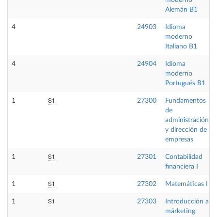
moderno
Alemán B1
4
24903
Idioma
moderno
Italiano B1
4
24904
Idioma
moderno
Portugués B1
S1
1
27300
Fundamentos
de
administración
y dirección de
empresas
S1
1
27301
Contabilidad
financiera I
S1
1
27302
Matemáticas I
S1
1
27303
Introducción al
márketing