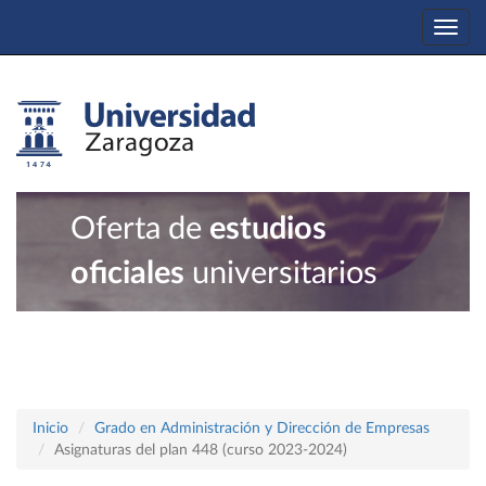
Togg
navi
Oferta de
estudios
oficiales
universitarios
Inicio
Grado en Administración y Dirección de Empresas
Asignaturas del plan 448 (curso 2023-2024)