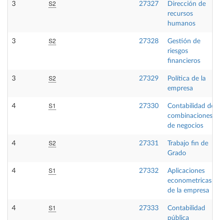
S2
3
27327
Dirección de
recursos
humanos
S2
3
27328
Gestión de
riesgos
financieros
S2
3
27329
Política de la
empresa
S1
4
27330
Contabilidad de
combinaciones
de negocios
S2
4
27331
Trabajo fin de
Grado
S1
4
27332
Aplicaciones
econometricas
de la empresa
S1
4
27333
Contabilidad
pública