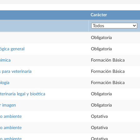
Carácter
Obligatoria
ógica general
Obligatoria
uímica
Formación Básica
 para veterinaria
Formación Básica
ología
Formación Básica
erinaria legal y bioética
Obligatoria
r imagen
Obligatoria
io ambiente
Optativa
io ambiente
Optativa
io ambiente
Optativa