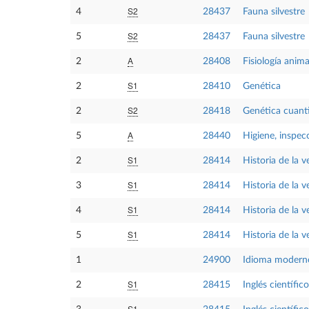
S2
4
28437
Fauna silvestre
S2
5
28437
Fauna silvestre
A
2
28408
Fisiología anima
S1
2
28410
Genética
S2
2
28418
Genética cuanti
A
5
28440
Higiene, inspec
S1
2
28414
Historia de la v
S1
3
28414
Historia de la v
S1
4
28414
Historia de la v
S1
5
28414
Historia de la v
1
24900
Idioma moderno
S1
2
28415
Inglés científic
S1