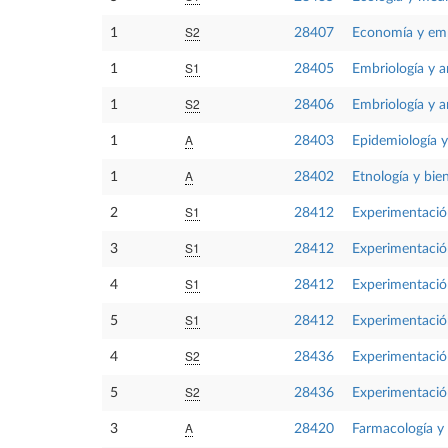
S2
1
28407
Economía y em
S1
1
28405
Embriología y a
S2
1
28406
Embriología y a
A
1
28403
Epidemiología y
A
1
28402
Etnología y bie
S1
2
28412
Experimentació
S1
3
28412
Experimentació
S1
4
28412
Experimentació
S1
5
28412
Experimentació
S2
4
28436
Experimentación
S2
5
28436
Experimentación
A
3
28420
Farmacología y