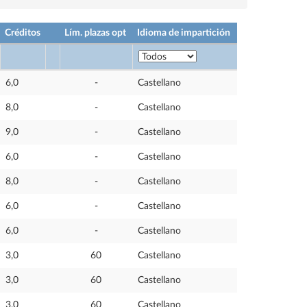
Créditos
Lím. plazas opt
Idioma de impartición
6,0
-
Castellano
8,0
-
Castellano
9,0
-
Castellano
6,0
-
Castellano
8,0
-
Castellano
6,0
-
Castellano
6,0
-
Castellano
3,0
60
Castellano
3,0
60
Castellano
3,0
60
Castellano