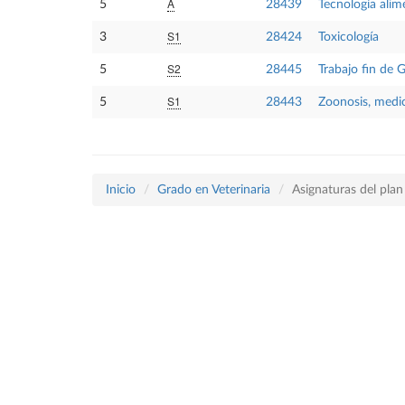
A
5
28439
Tecnología alim
S1
3
28424
Toxicología
S2
5
28445
Trabajo fin de 
S1
5
28443
Zoonosis, medic
Inicio
Grado en Veterinaria
Asignaturas del pla