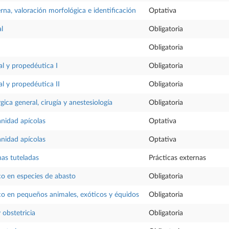
rna, valoración morfológica e identificación
Optativa
l
Obligatoria
Obligatoria
al y propedéutica I
Obligatoria
al y propedéutica II
Obligatoria
gica general, cirugía y anestesiología
Obligatoria
nidad apícolas
Optativa
nidad apícolas
Optativa
nas tuteladas
Prácticas externas
co en especies de abasto
Obligatoria
co en pequeños animales, exóticos y équidos
Obligatoria
obstetricia
Obligatoria