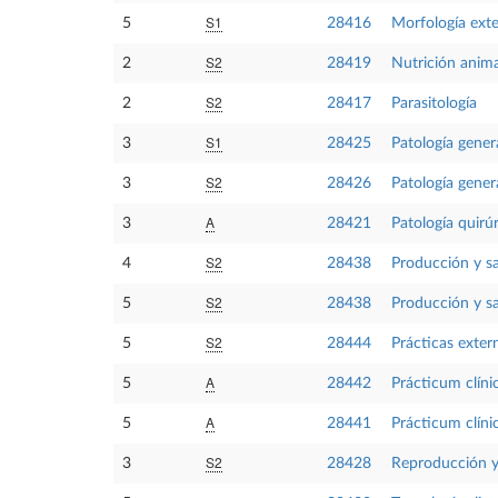
S1
5
28416
Morfología exte
S2
2
28419
Nutrición anima
S2
2
28417
Parasitología
S1
3
28425
Patología gener
S2
3
28426
Patología gener
A
3
28421
Patología quirúr
S2
4
28438
Producción y sa
S2
5
28438
Producción y sa
S2
5
28444
Prácticas exter
A
5
28442
Prácticum clíni
A
5
28441
Prácticum clíni
S2
3
28428
Reproducción y 