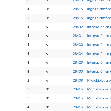
3
28415
Inglés científic
S1
4
28415
Inglés científic
S1
5
28415
Inglés científic
A
4
28432
Integración en 
A
4
28431
Integración en
A
4
28430
Integración en 
A
4
28434
Integración en 
A
4
28429
Integración en 
A
4
28433
Integración en 
A
2
28409
Microbiología 
S1
2
28416
Morfología exte
S1
3
28416
Morfología exte
S1
4
28416
Morfología exte