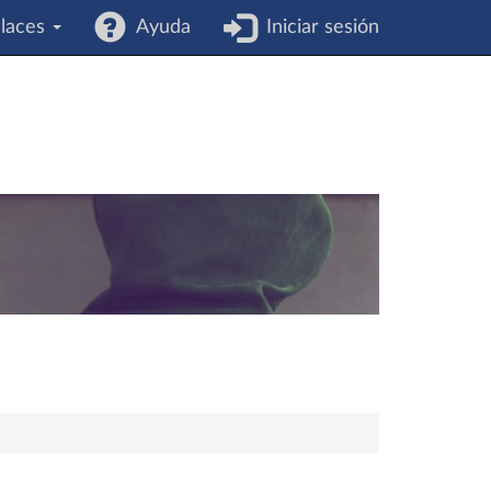
laces
Ayuda
Iniciar sesión