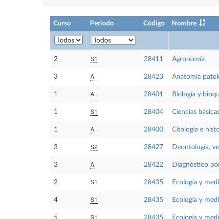
Curso
Periodo
Código
Nombre
S1
2
28411
Agronomía
A
3
28423
Anatomía patol
A
1
28401
Biología y bioq
S1
1
28404
Ciencias básicas
A
1
28400
Citología e hist
S2
3
28427
Deontología, vet
A
3
28422
Diagnóstico po
S1
2
28435
Ecología y med
S1
4
28435
Ecología y med
S1
5
28435
Ecología y med