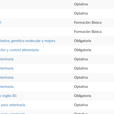
Optativa
Optativa
l
Formación Básica
Formación Básica
tativa, genética molecular y mejora
Obligatoria
ción y control alimentario
Obligatoria
eterinaria
Optativa
eterinaria
Optativa
eterinaria
Optativa
eterinaria
Optativa
 Inglés B1
Obligatoria
o para veterinaria
Optativa