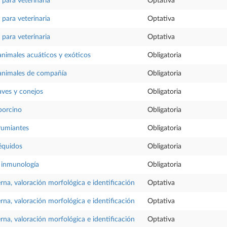
o para veterinaria
Optativa
o para veterinaria
Optativa
o para veterinaria
Optativa
animales acuáticos y exóticos
Obligatoria
 animales de compañía
Obligatoria
aves y conejos
Obligatoria
porcino
Obligatoria
rumiantes
Obligatoria
équidos
Obligatoria
e inmunología
Obligatoria
rna, valoración morfológica e identificación
Optativa
rna, valoración morfológica e identificación
Optativa
rna, valoración morfológica e identificación
Optativa