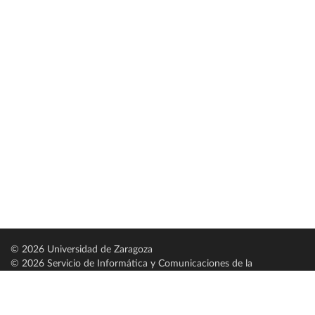
© 2026 Universidad de Zaragoza
© 2026 Servicio de Informática y Comunicaciones de la
Universidad de Zaragoza (
SICUZ
)
Universidad de Zaragoza
C/ Pedro Cerbuna, 12