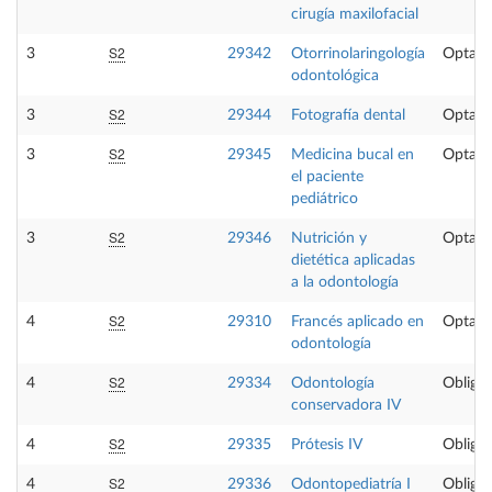
cirugía maxilofacial
S2
3
29342
Otorrinolaringología
Optati
odontológica
S2
3
29344
Fotografía dental
Optati
S2
3
29345
Medicina bucal en
Optati
el paciente
pediátrico
S2
3
29346
Nutrición y
Optati
dietética aplicadas
a la odontología
S2
4
29310
Francés aplicado en
Optati
odontología
S2
4
29334
Odontología
Obligat
conservadora IV
S2
4
29335
Prótesis IV
Obligat
S2
4
29336
Odontopediatría I
Obligat