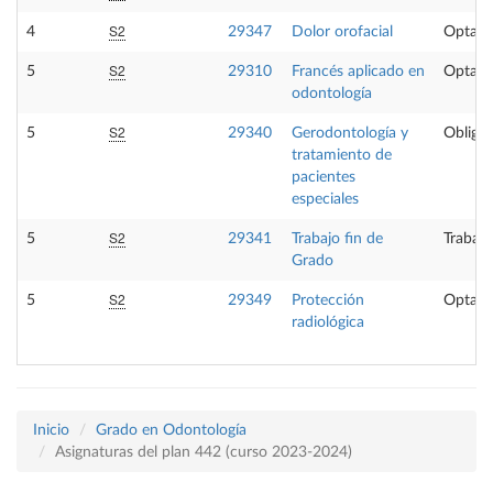
S2
4
29347
Dolor orofacial
Optati
S2
5
29310
Francés aplicado en
Optati
odontología
S2
5
29340
Gerodontología y
Obligat
tratamiento de
pacientes
especiales
S2
5
29341
Trabajo fin de
Trabajo
Grado
S2
5
29349
Protección
Optati
radiológica
Inicio
Grado en Odontología
Asignaturas del plan 442 (curso 2023-2024)