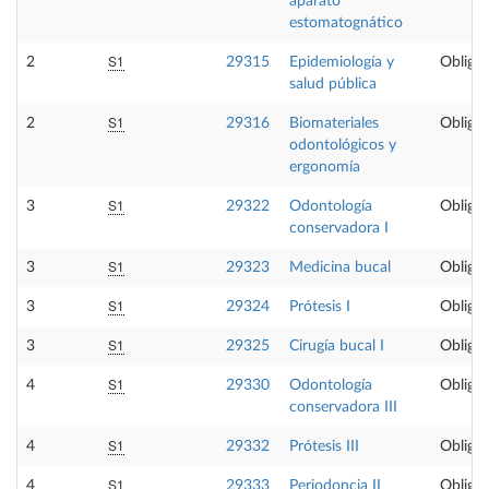
aparato
estomatognático
S1
2
29315
Epidemiología y
Obligat
salud pública
S1
2
29316
Biomateriales
Obligat
odontológicos y
ergonomía
S1
3
29322
Odontología
Obligat
conservadora I
S1
3
29323
Medicina bucal
Obligat
S1
3
29324
Prótesis I
Obligat
S1
3
29325
Cirugía bucal I
Obligat
S1
4
29330
Odontología
Obligat
conservadora III
S1
4
29332
Prótesis III
Obligat
S1
4
29333
Periodoncia II
Obligat