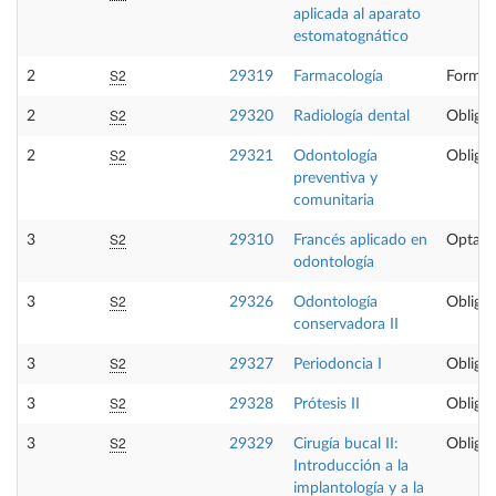
aplicada al aparato
estomatognático
S2
2
29319
Farmacología
Formac
S2
2
29320
Radiología dental
Obligat
S2
2
29321
Odontología
Obligat
preventiva y
comunitaria
S2
3
29310
Francés aplicado en
Optati
odontología
S2
3
29326
Odontología
Obligat
conservadora II
S2
3
29327
Periodoncia I
Obligat
S2
3
29328
Prótesis II
Obligat
S2
3
29329
Cirugía bucal II:
Obligat
Introducción a la
implantología y a la