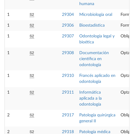
humana
S2
1
29304
Microbiología oral
Formac
S2
1
29306
Bioestadística
Formac
S2
1
29307
Odontología legal y
Obligat
bioética
S2
1
29308
Documentación
Optati
científica en
odontología
S2
1
29310
Francés aplicado en
Optati
odontología
S2
1
29311
Informática
Optati
aplicada a la
odontología
S2
2
29317
Patología quirúrgica
Obligat
general II
S2
2
29318
Patología médica
Obligat