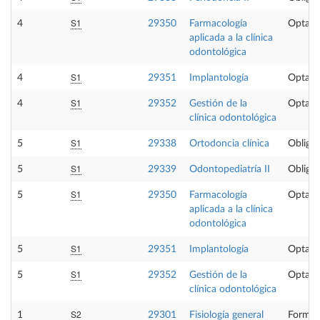
S1
4
29350
Farmacología
Optati
aplicada a la clínica
odontológica
S1
4
29351
Implantología
Optati
S1
4
29352
Gestión de la
Optati
clínica odontológica
S1
5
29338
Ortodoncia clínica
Obligat
S1
5
29339
Odontopediatría II
Obligat
S1
5
29350
Farmacología
Optati
aplicada a la clínica
odontológica
S1
5
29351
Implantología
Optati
S1
5
29352
Gestión de la
Optati
clínica odontológica
S2
1
29301
Fisiología general
Formac