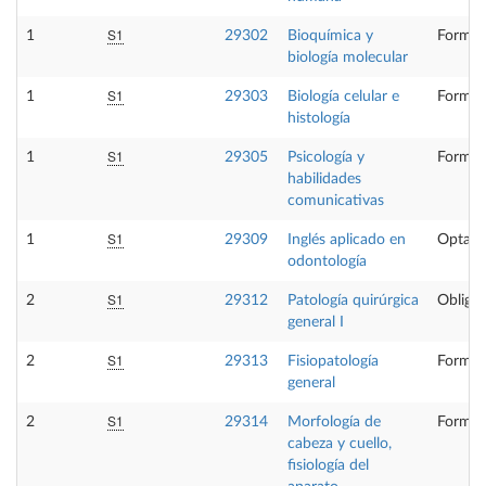
S1
1
29302
Bioquímica y
Formac
biología molecular
S1
1
29303
Biología celular e
Formac
histología
S1
1
29305
Psicología y
Formac
habilidades
comunicativas
S1
1
29309
Inglés aplicado en
Optati
odontología
S1
2
29312
Patología quirúrgica
Obligat
general I
S1
2
29313
Fisiopatología
Formac
general
S1
2
29314
Morfología de
Formac
cabeza y cuello,
fisiología del