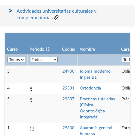
Actividades universitarias culturales y
complementarias
Curso
Periodo
Código
Nombre
Carácte
5
24900
Idioma moderno
Obligat
Inglés B1
A
4
29331
Ortodoncia
Obligat
A
5
29337
Prácticas tuteladas
Práctic
(Clínica
Odontológica
Integrada)
S1
1
29300
Anatomía general
Formac
humana