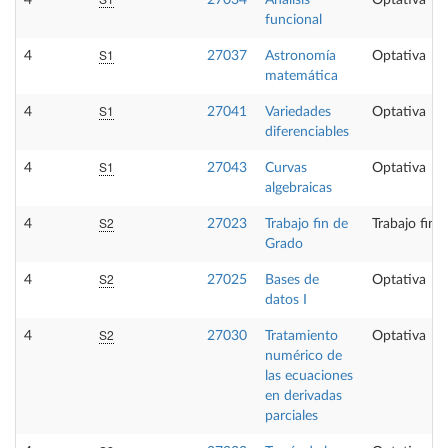
4
27034
Análisis
Optativa
funcional
S1
4
27037
Astronomía
Optativa
matemática
S1
4
27041
Variedades
Optativa
diferenciables
S1
4
27043
Curvas
Optativa
algebraicas
S2
4
27023
Trabajo fin de
Trabajo fin 
Grado
S2
4
27025
Bases de
Optativa
datos I
S2
4
27030
Tratamiento
Optativa
numérico de
las ecuaciones
en derivadas
parciales