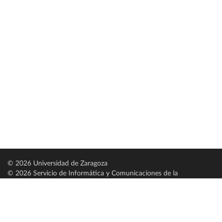
© 2026 Universidad de Zaragoza
© 2026 Servicio de Informática y Comunicaciones de la
Universidad de Zaragoza (
SICUZ
)
Universidad de Zaragoza
C/ Pedro Cerbuna, 12
ES-50009 Zaragoza