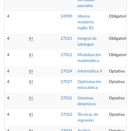
derivadas
parciales
4
24900
Idioma
Obligatoria
moderno
Inglés B1
S1
4
27021
Integral de
Obligatoria
Lebesgue
S1
4
27022
Modelización
Obligatoria
matemática
S1
4
27024
Informática II
Optativa
S1
4
27027
Optimización
Optativa
estocástica
S1
4
27031
Sistemas
Optativa
dinámicos
S1
4
27033
Técnicas de
Optativa
regresión
S1