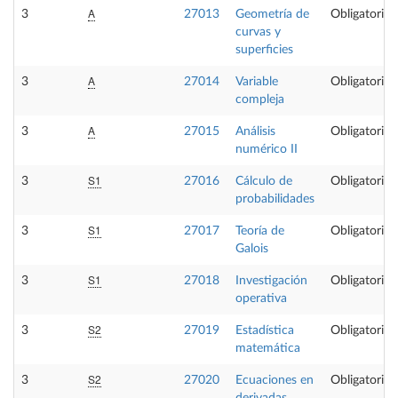
A
3
27013
Geometría de
Obligatoria
curvas y
superficies
A
3
27014
Variable
Obligatoria
compleja
A
3
27015
Análisis
Obligatoria
numérico II
S1
3
27016
Cálculo de
Obligatoria
probabilidades
S1
3
27017
Teoría de
Obligatoria
Galois
S1
3
27018
Investigación
Obligatoria
operativa
S2
3
27019
Estadística
Obligatoria
matemática
S2
3
27020
Ecuaciones en
Obligatoria