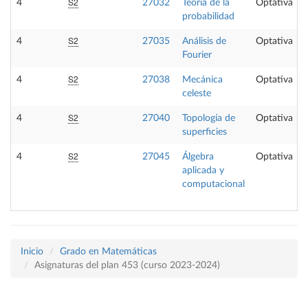
S2
4
27032
Teoría de la
Optativa
probabilidad
S2
4
27035
Análisis de
Optativa
Fourier
S2
4
27038
Mecánica
Optativa
celeste
S2
4
27040
Topología de
Optativa
superficies
S2
4
27045
Álgebra
Optativa
aplicada y
computacional
Inicio
Grado en Matemáticas
Asignaturas del plan 453 (curso 2023-2024)