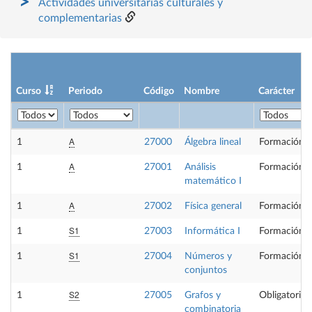
Actividades universitarias culturales y
complementarias
Curso
Periodo
Código
Nombre
Carácter
A
1
27000
Álgebra lineal
Formación B
A
1
27001
Análisis
Formación B
matemático I
A
1
27002
Física general
Formación B
S1
1
27003
Informática I
Formación B
S1
1
27004
Números y
Formación B
conjuntos
S2
1
27005
Grafos y
Obligatoria
combinatoria