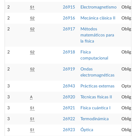
S1
2
26915
Electromagnetismo
Obligat
S2
2
26916
Mecánica clásica II
Obligat
S2
2
26917
Métodos
Obligat
matemáticos para
la física
S2
2
26918
Física
Obligat
computacional
S2
2
26919
Ondas
Obligat
electromagnéticas
3
26943
Prácticas externas
Optativ
A
3
26920
Técnicas físicas II
Obligat
S1
3
26921
Física cuántica I
Obligat
S1
3
26922
Termodinámica
Obligat
S1
3
26923
Óptica
Obligat