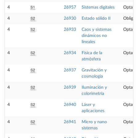
S1
4
26957
Sistemas digitales
Optativ
S2
4
26930
Estado sólido II
Obligat
S2
4
26933
Caos y sistemas
Optativ
dinámicos no
lineales
S2
4
26934
Física de la
Optativ
atmósfera
S2
4
26937
Gravitación y
Optativ
cosmología
S2
4
26939
Iluminación y
Optativ
colorimetría
S2
4
26940
Láser y
Optativ
aplicaciones
S2
4
26941
Micro y nano
Optativ
sistemas