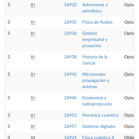
S1
3
26932
Astronomía y
Optativ
astrofísica
S1
3
26935
Física de fluidos
Optativ
S1
3
26936
Gestión
Optativ
empresarial y
proyectos
S1
3
26938
Historia de la
Optativ
ciencia
S1
3
26942
Microondas:
Optativ
propagación y
antenas
S1
3
26946
Dosimetría y
Optativ
radioprotección
S1
3
26953
Mecánica cuántica
Optativ
S1
3
26957
Sistemas digitales
Optativ
S2
3
26924
Física cuántica II
Obligat