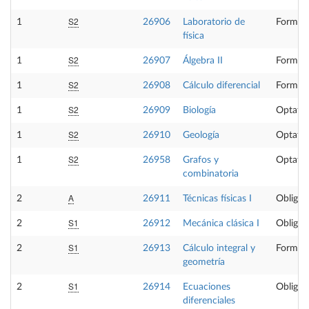
S2
1
26906
Laboratorio de
Formaci
física
S2
1
26907
Álgebra II
Formaci
S2
1
26908
Cálculo diferencial
Formaci
S2
1
26909
Biología
Optativ
S2
1
26910
Geología
Optativ
S2
1
26958
Grafos y
Optativ
combinatoria
A
2
26911
Técnicas físicas I
Obligat
S1
2
26912
Mecánica clásica I
Obligat
S1
2
26913
Cálculo integral y
Formaci
geometría
S1
2
26914
Ecuaciones
Obligat
diferenciales