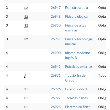
S2
3
26947
Espectroscopia
Optativ
S2
3
26949
Física biológica
Optativ
S2
3
26950
Física de altas
Optativ
energías
S2
3
26951
Física y tecnología
Optativ
nuclear
4
24900
Idioma moderno
Obligat
Inglés B1
4
26943
Prácticas externas
Optativ
A
4
26931
Trabajo fin de
Trabajo
Grado
S1
4
26926
Estado sólido I
Obligat
S1
4
26927
Técnicas físicas III
Obligat
S1
4
26928
Electrónica física
Obligat