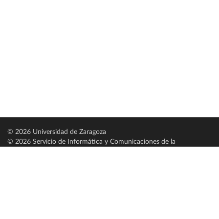
© 2026 Universidad de Zaragoza
© 2026 Servicio de Informática y Comunicaciones de la
Universidad de Zaragoza (
SICUZ
)
Universidad de Zaragoza
C/ Pedro Cerbuna, 12
ES-50009 Zaragoza
España / Spain
Tel: +34 976761000
ciu@unizar.es