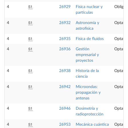
S1
4
26929
Física nuclear y
Obligat
partículas
S1
4
26932
Astronomía y
Optativ
astrofísica
S1
4
26935
Física de fluidos
Optativ
S1
4
26936
Gestión
Optativ
empresarial y
proyectos
S1
4
26938
Historia de la
Optativ
ciencia
S1
4
26942
Microondas:
Optativ
propagación y
antenas
S1
4
26946
Dosimetría y
Optativ
radioprotección
S1
4
26953
Mecánica cuántica
Optativ