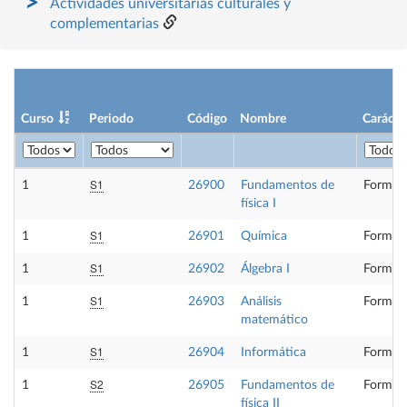
Actividades universitarias culturales y
complementarias
Curso
Periodo
Código
Nombre
Carácte
S1
1
26900
Fundamentos de
Formaci
física I
S1
1
26901
Química
Formaci
S1
1
26902
Álgebra I
Formaci
S1
1
26903
Análisis
Formaci
matemático
S1
1
26904
Informática
Formaci
S2
1
26905
Fundamentos de
Formaci
física II