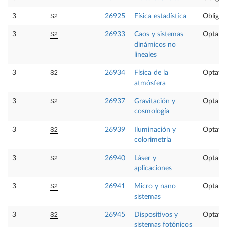
S2
3
26925
Física estadística
Obligat
S2
3
26933
Caos y sistemas
Optativ
dinámicos no
lineales
S2
3
26934
Física de la
Optativ
atmósfera
S2
3
26937
Gravitación y
Optativ
cosmología
S2
3
26939
Iluminación y
Optativ
colorimetría
S2
3
26940
Láser y
Optativ
aplicaciones
S2
3
26941
Micro y nano
Optativ
sistemas
S2
3
26945
Dispositivos y
Optativ
sistemas fotónicos