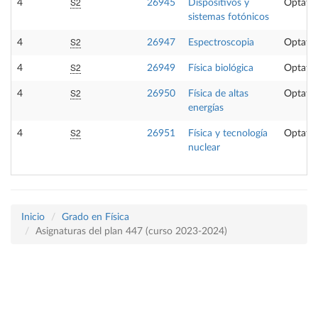
S2
4
26945
Dispositivos y
Optativ
sistemas fotónicos
S2
4
26947
Espectroscopia
Optativ
S2
4
26949
Física biológica
Optativ
S2
4
26950
Física de altas
Optativ
energías
S2
4
26951
Física y tecnología
Optativ
nuclear
Inicio
Grado en Física
Asignaturas del plan 447 (curso 2023-2024)