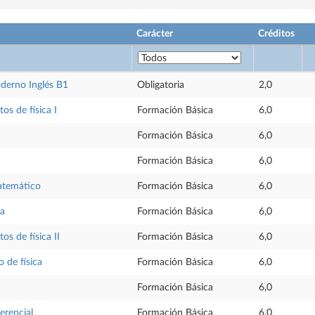
Carácter
Créditos
derno Inglés B1
Obligatoria
2,0
s de física I
Formación Básica
6,0
Formación Básica
6,0
Formación Básica
6,0
atemático
Formación Básica
6,0
ca
Formación Básica
6,0
s de física II
Formación Básica
6,0
o de física
Formación Básica
6,0
Formación Básica
6,0
erencial
Formación Básica
6,0