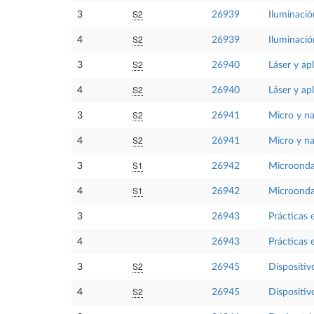
S2
3
26939
Iluminació
S2
4
26939
Iluminació
S2
3
26940
Láser y ap
S2
4
26940
Láser y ap
S2
3
26941
Micro y n
S2
4
26941
Micro y n
S1
3
26942
Microonda
S1
4
26942
Microonda
3
26943
Prácticas 
4
26943
Prácticas 
S2
3
26945
Dispositiv
S2
4
26945
Dispositiv