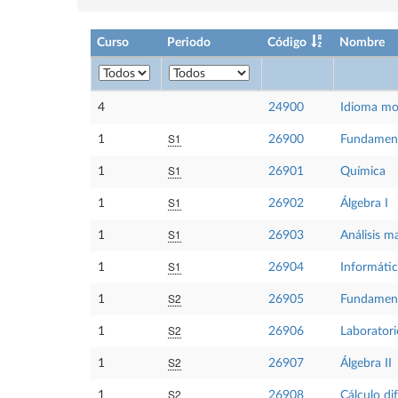
Curso
Periodo
Código
Nombre
4
24900
Idioma mo
S1
1
26900
Fundamento
S1
1
26901
Química
S1
1
26902
Álgebra I
S1
1
26903
Análisis m
S1
1
26904
Informáti
S2
1
26905
Fundamento
S2
1
26906
Laboratori
S2
1
26907
Álgebra II
S2
1
26908
Cálculo dif