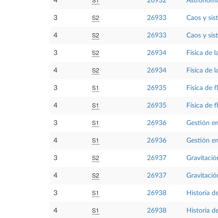
4
26932
Astronomía
S2
3
26933
Caos y sis
S2
4
26933
Caos y sis
S2
3
26934
Física de 
S2
4
26934
Física de 
S1
3
26935
Física de f
S1
4
26935
Física de f
S1
3
26936
Gestión em
S1
4
26936
Gestión em
S2
3
26937
Gravitació
S2
4
26937
Gravitació
S1
3
26938
Historia de
S1
4
26938
Historia de