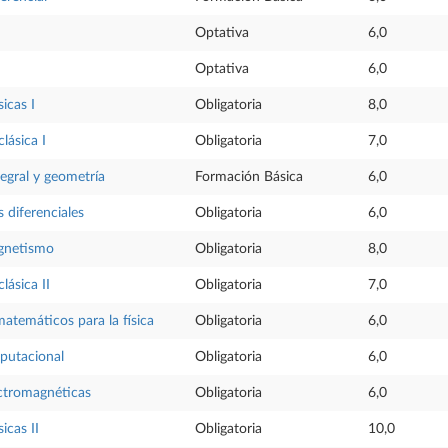
Optativa
6,0
Optativa
6,0
sicas I
Obligatoria
8,0
lásica I
Obligatoria
7,0
tegral y geometría
Formación Básica
6,0
 diferenciales
Obligatoria
6,0
gnetismo
Obligatoria
8,0
lásica II
Obligatoria
7,0
temáticos para la física
Obligatoria
6,0
putacional
Obligatoria
6,0
ctromagnéticas
Obligatoria
6,0
sicas II
Obligatoria
10,0