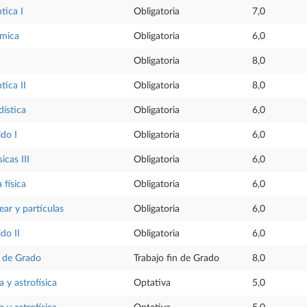
tica I
Obligatoria
7,0
mica
Obligatoria
6,0
Obligatoria
8,0
tica II
Obligatoria
8,0
dística
Obligatoria
6,0
ido I
Obligatoria
6,0
icas III
Obligatoria
6,0
 física
Obligatoria
6,0
ear y partículas
Obligatoria
6,0
do II
Obligatoria
6,0
n de Grado
Trabajo fin de Grado
8,0
 y astrofísica
Optativa
5,0