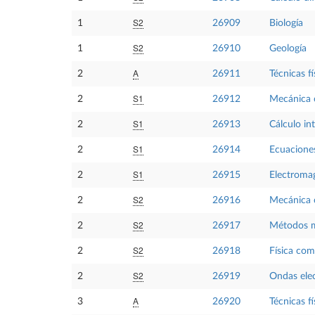
S2
1
26909
Biología
S2
1
26910
Geología
A
2
26911
Técnicas fí
S1
2
26912
Mecánica c
S1
2
26913
Cálculo in
S1
2
26914
Ecuaciones
S1
2
26915
Electroma
S2
2
26916
Mecánica c
S2
2
26917
Métodos ma
S2
2
26918
Física com
S2
2
26919
Ondas ele
A
3
26920
Técnicas fí