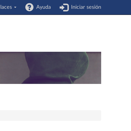
laces
Ayuda
Iniciar sesión