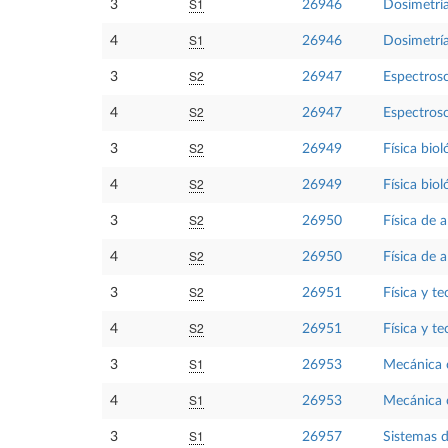
S1
3
26946
Dosimetría
S1
4
26946
Dosimetría
S2
3
26947
Espectros
S2
4
26947
Espectros
S2
3
26949
Física biol
S2
4
26949
Física biol
S2
3
26950
Física de a
S2
4
26950
Física de a
S2
3
26951
Física y t
S2
4
26951
Física y t
S1
3
26953
Mecánica 
S1
4
26953
Mecánica 
S1
3
26957
Sistemas d