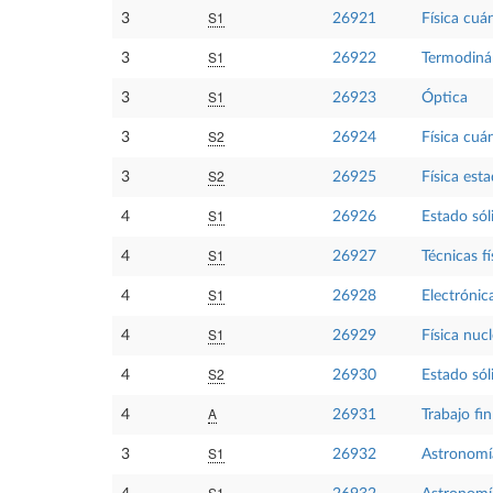
S1
3
26921
Física cuán
S1
3
26922
Termodiná
S1
3
26923
Óptica
S2
3
26924
Física cuán
S2
3
26925
Física esta
S1
4
26926
Estado sól
S1
4
26927
Técnicas fís
S1
4
26928
Electrónica
S1
4
26929
Física nucl
S2
4
26930
Estado sóli
A
4
26931
Trabajo fi
S1
3
26932
Astronomía
S1