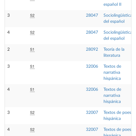
español II
S2
3
28047
Sociolingüística
del español
S2
4
28047
Sociolingüística
del español
S1
2
28092
Teoría de la
literatura
S1
3
32006
Textos de
narrativa
hispánica
S1
4
32006
Textos de
narrativa
hispánica
S2
3
32007
Textos de poesía
hispánica
S2
4
32007
Textos de poesía
hispánica