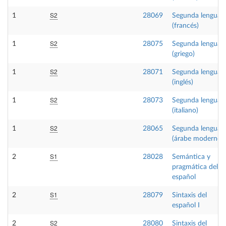
S2
1
28069
Segunda lengua I
(francés)
S2
1
28075
Segunda lengua I
(griego)
S2
1
28071
Segunda lengua I
(inglés)
S2
1
28073
Segunda lengua I
(italiano)
S2
1
28065
Segunda lengua I
(árabe moderno)
S1
2
28028
Semántica y
pragmática del
español
S1
2
28079
Sintaxis del
español I
S2
2
28080
Sintaxis del