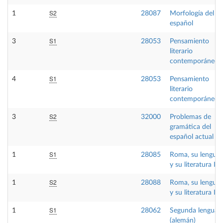
S2
1
28087
Morfología del
español
S1
3
28053
Pensamiento
literario
contemporáneo
S1
4
28053
Pensamiento
literario
contemporáneo
S2
3
32000
Problemas de
gramática del
español actual
S1
1
28085
Roma, su lengua
y su literatura I
S2
1
28088
Roma, su lengua
y su literatura II
S1
1
28062
Segunda lengua I
(alemán)