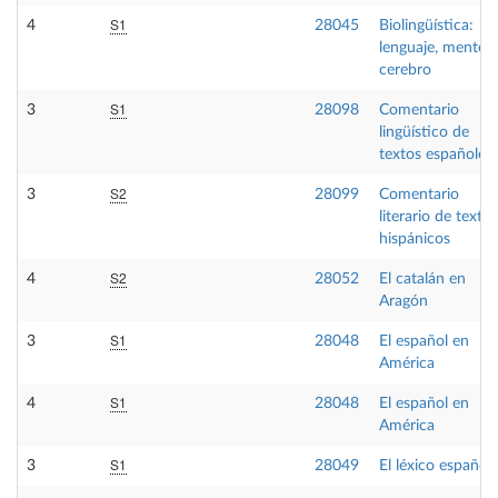
S1
4
28045
Biolingüística:
lenguaje, mente y
cerebro
S1
3
28098
Comentario
lingüístico de
textos españoles
S2
3
28099
Comentario
literario de textos
hispánicos
S2
4
28052
El catalán en
Aragón
S1
3
28048
El español en
América
S1
4
28048
El español en
América
S1
3
28049
El léxico español