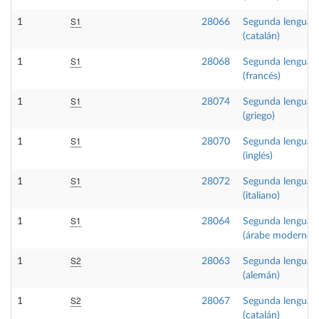
S1
1
28066
Segunda lengua I
(catalán)
S1
1
28068
Segunda lengua I
(francés)
S1
1
28074
Segunda lengua I
(griego)
S1
1
28070
Segunda lengua I
(inglés)
S1
1
28072
Segunda lengua I
(italiano)
S1
1
28064
Segunda lengua I
(árabe moderno)
S2
1
28063
Segunda lengua I
(alemán)
S2
1
28067
Segunda lengua I
(catalán)