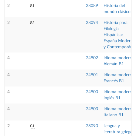
S1
2
28089
Historia del
mundo clásico
S2
2
28094
Historia para
Filología
Hispánica:
España Moderna
y Contemporáne
4
24902
Idioma moderno
Alemán B1
4
24901
Idioma moderno
Francés B1
4
24900
Idioma moderno
Inglés B1
4
24903
Idioma moderno
Italiano B1
S1
2
28090
Lengua y
literatura griega I: