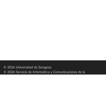
© 2026 Universidad de Zaragoza
© 2026 Servicio de Informática y Comunicaciones de la
Universidad de Zaragoza (
SICUZ
)
Universidad de Zaragoza
C/ Pedro Cerbuna, 12
ES-50009 Zaragoza
España / Spain
Tel: +34 976761000
ciu@unizar.es