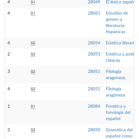
S1
4
28049
El léxico español
S1
4
28061
Estudios de
género y
literaturas
hispánicas
S2
4
28054
Estética literaria
S2
2
28093
Estética y poétic
clásicas
S2
3
28051
Filología
aragonesa
S2
4
28051
Filología
aragonesa
S1
1
28084
Fonética y
fonología del
español
S2
3
28050
Gramática del
español como