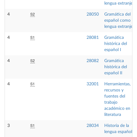
lengua extranjera
S2
4
28050
Gramática del
español como
lengua extranjera
S1
4
28081
Gramática
histórica del
español I
S2
4
28082
Gramática
histórica del
español II
S1
4
32001
Herramientas,
recursos y
fuentes del
trabajo
académico en
literatura
S1
3
28034
Historia de la
lengua española