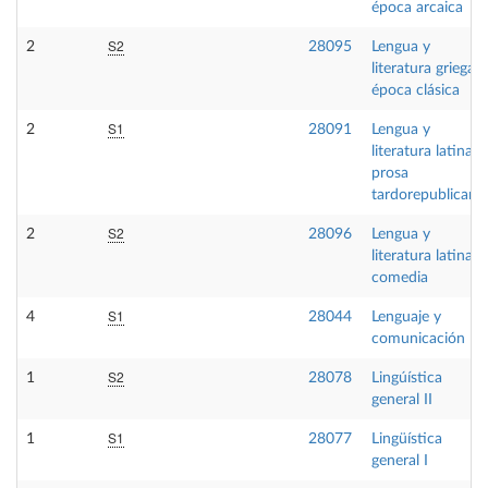
época arcaica
S2
2
28095
Lengua y
literatura griega II
época clásica
S1
2
28091
Lengua y
literatura latina I:
prosa
tardorepublicana
S2
2
28096
Lengua y
literatura latina II
comedia
S1
4
28044
Lenguaje y
comunicación
S2
1
28078
Lingúística
general II
S1
1
28077
Lingüística
general I