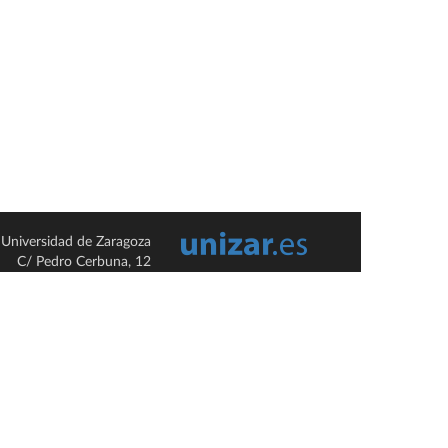
Universidad de Zaragoza
C/ Pedro Cerbuna, 12
ES-50009 Zaragoza
España / Spain
Tel: +34 976761000
ciu@unizar.es
Q-5018001-G