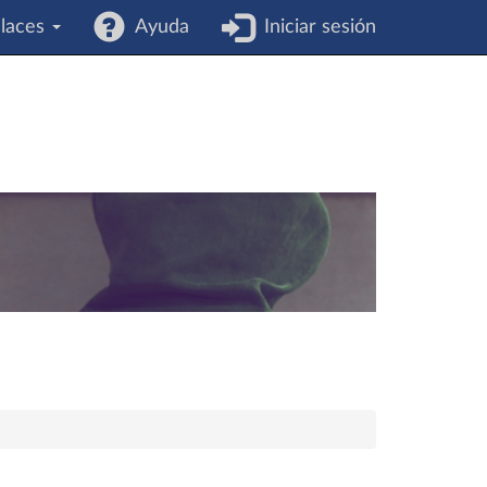
laces
Ayuda
Iniciar sesión