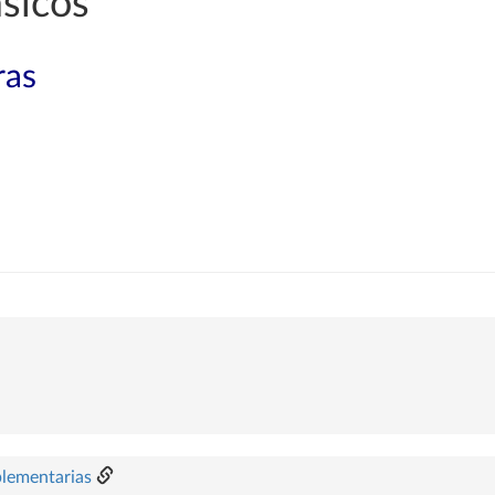
sicos
ras
plementarias