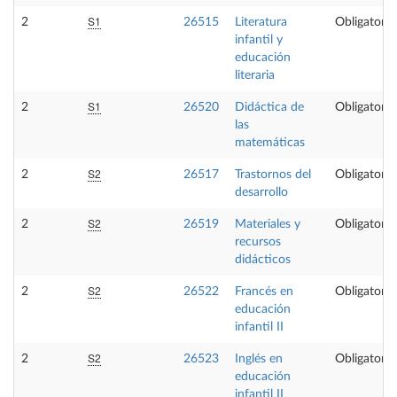
S1
2
26515
Literatura
Obligatoria
infantil y
educación
literaria
S1
2
26520
Didáctica de
Obligatoria
las
matemáticas
S2
2
26517
Trastornos del
Obligatoria
desarrollo
S2
2
26519
Materiales y
Obligatoria
recursos
didácticos
S2
2
26522
Francés en
Obligatoria
educación
infantil II
S2
2
26523
Inglés en
Obligatoria
educación
infantil II