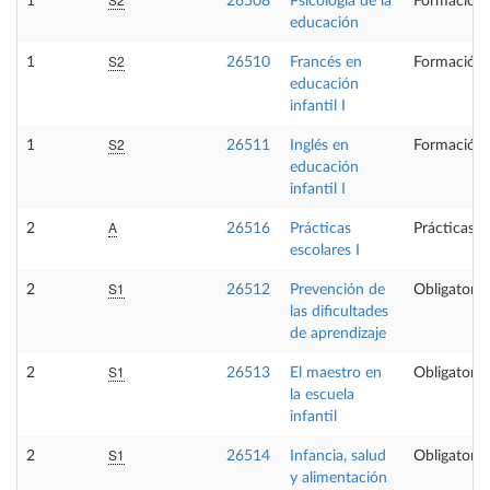
1
26508
Psicología de la
Formación 
educación
S2
1
26510
Francés en
Formación 
educación
infantil I
S2
1
26511
Inglés en
Formación 
educación
infantil I
A
2
26516
Prácticas
Prácticas e
escolares I
S1
2
26512
Prevención de
Obligatoria
las dificultades
de aprendizaje
S1
2
26513
El maestro en
Obligatoria
la escuela
infantil
S1
2
26514
Infancia, salud
Obligatoria
y alimentación