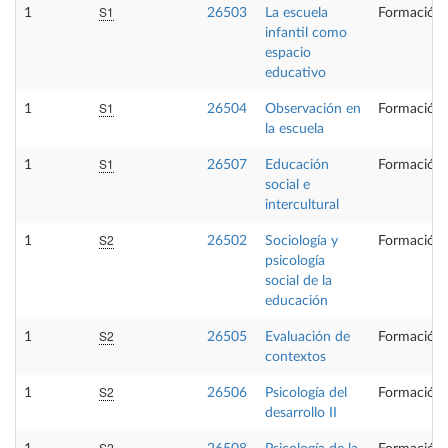
S1
1
26503
La escuela
Formación 
infantil como
espacio
educativo
S1
1
26504
Observación en
Formación 
la escuela
S1
1
26507
Educación
Formación 
social e
intercultural
S2
1
26502
Sociología y
Formación 
psicología
social de la
educación
S2
1
26505
Evaluación de
Formación 
contextos
S2
1
26506
Psicología del
Formación 
desarrollo II
S2