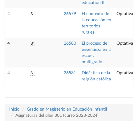
education III
S1
4
26579
El contexto de
Optativa
la educación en
territorios
rurales
S1
4
26580
El proceso de
Optativa
enseñanza en la
escuela
multigrado
S1
4
26581
Didáctica de la
Optativa
religión católica
Inicio
Grado en Magisterio en Educación Infantil
Asignaturas del plan 301 (curso 2023-2024)