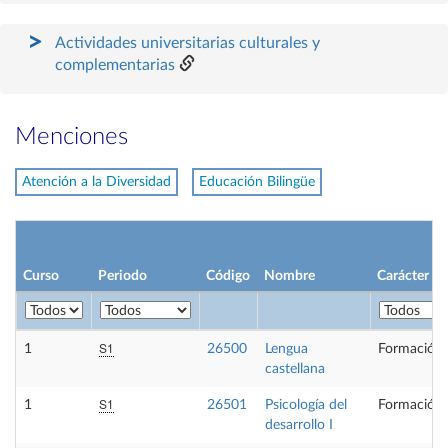
Actividades universitarias culturales y
complementarias
Menciones
Atención a la Diversidad
Educación Bilingüe
Curso
Periodo
Código
Nombre
Carácter
S1
1
26500
Lengua
Formación 
castellana
S1
1
26501
Psicología del
Formación 
desarrollo I