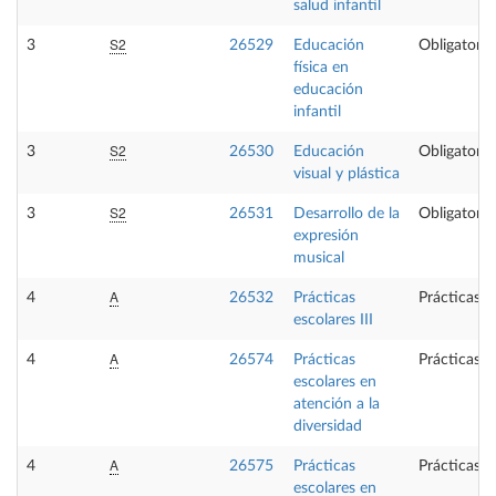
salud infantil
S2
3
26529
Educación
Obligatoria
física en
educación
infantil
S2
3
26530
Educación
Obligatoria
visual y plástica
S2
3
26531
Desarrollo de la
Obligatoria
expresión
musical
A
4
26532
Prácticas
Prácticas e
escolares III
A
4
26574
Prácticas
Prácticas e
escolares en
atención a la
diversidad
A
4
26575
Prácticas
Prácticas e
escolares en