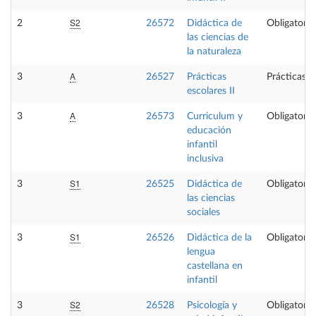
S2
2
26572
Didáctica de
Obligatoria
las ciencias de
la naturaleza
A
3
26527
Prácticas
Prácticas e
escolares II
A
3
26573
Curriculum y
Obligatoria
educación
infantil
inclusiva
S1
3
26525
Didáctica de
Obligatoria
las ciencias
sociales
S1
3
26526
Didáctica de la
Obligatoria
lengua
castellana en
infantil
S2
3
26528
Psicología y
Obligatoria