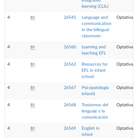
integrated
learning (CLIL)
S1
4
26545
Language and
Optativa
communication
in the bilingual
classroom
S1
4
26560
Learning and
Optativa
teaching EFL
S1
4
26563
Resources for
Optativa
EFL in infant
school
S1
4
26567
Psicopatología
Optativa
infantil
S1
4
26568
Trastornos del
Optativa
lenguaje y la
comunicación
S1
4
26569
English in
Optativa
infant