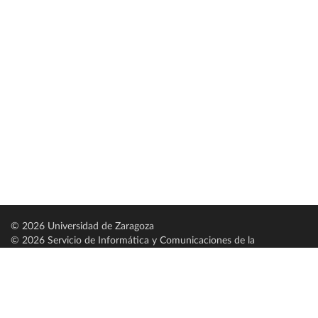
© 2026 Universidad de Zaragoza
© 2026 Servicio de Informática y Comunicaciones de la
Universidad de Zaragoza (
SICUZ
)
Universidad de Zaragoza
C/ Pedro Cerbuna, 12
ES-50009 Zaragoza
España / Spain