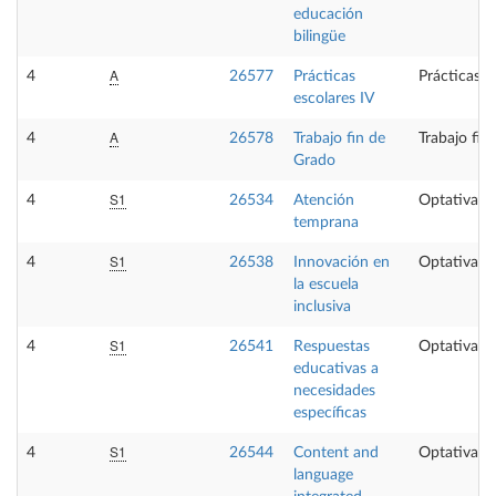
educación
bilingüe
A
4
26577
Prácticas
Prácticas e
escolares IV
A
4
26578
Trabajo fin de
Trabajo fin
Grado
S1
4
26534
Atención
Optativa
temprana
S1
4
26538
Innovación en
Optativa
la escuela
inclusiva
S1
4
26541
Respuestas
Optativa
educativas a
necesidades
específicas
S1
4
26544
Content and
Optativa
language