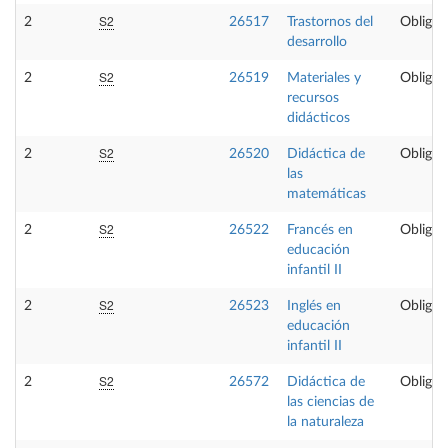
S2
2
26517
Trastornos del
Obligat
desarrollo
S2
2
26519
Materiales y
Obligat
recursos
didácticos
S2
2
26520
Didáctica de
Obligat
las
matemáticas
S2
2
26522
Francés en
Obligat
educación
infantil II
S2
2
26523
Inglés en
Obligat
educación
infantil II
S2
2
26572
Didáctica de
Obligat
las ciencias de
la naturaleza