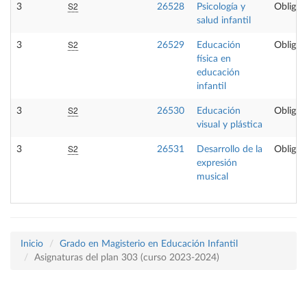
S2
3
26528
Psicología y
Obligat
salud infantil
S2
3
26529
Educación
Obligat
física en
educación
infantil
S2
3
26530
Educación
Obligat
visual y plástica
S2
3
26531
Desarrollo de la
Obligat
expresión
musical
Inicio
Grado en Magisterio en Educación Infantil
Asignaturas del plan 303 (curso 2023-2024)