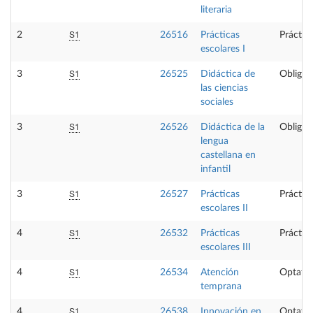
literaria
S1
2
26516
Prácticas
Práctic
escolares I
S1
3
26525
Didáctica de
Obligat
las ciencias
sociales
S1
3
26526
Didáctica de la
Obligat
lengua
castellana en
infantil
S1
3
26527
Prácticas
Práctic
escolares II
S1
4
26532
Prácticas
Práctic
escolares III
S1
4
26534
Atención
Optativ
temprana
S1
4
26538
Innovación en
Optativ