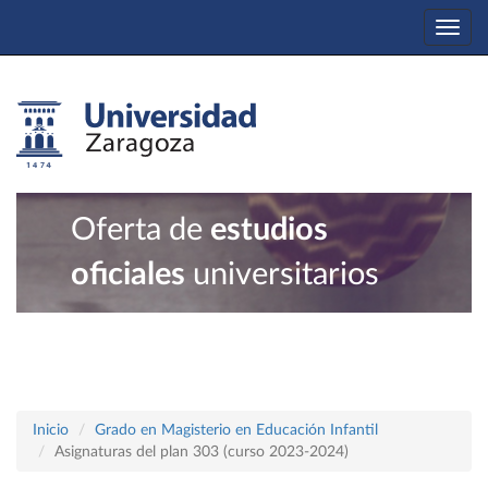
Togg
navi
Oferta de
estudios
oficiales
universitarios
Inicio
Grado en Magisterio en Educación Infantil
Asignaturas del plan 303 (curso 2023-2024)