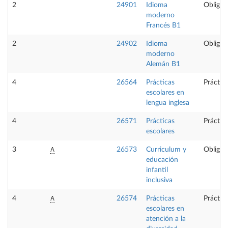
2
24901
Idioma
Obligat
moderno
Francés B1
2
24902
Idioma
Obligat
moderno
Alemán B1
4
26564
Prácticas
Práctic
escolares en
lengua inglesa
4
26571
Prácticas
Práctic
escolares
A
3
26573
Curriculum y
Obligat
educación
infantil
inclusiva
A
4
26574
Prácticas
Práctic
escolares en
atención a la