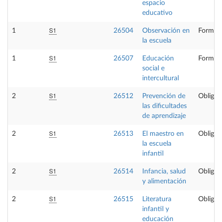
espacio
educativo
S1
1
26504
Observación en
Formaci
la escuela
S1
1
26507
Educación
Formaci
social e
intercultural
S1
2
26512
Prevención de
Obligat
las dificultades
de aprendizaje
S1
2
26513
El maestro en
Obligat
la escuela
infantil
S1
2
26514
Infancia, salud
Obligat
y alimentación
S1
2
26515
Literatura
Obligat
infantil y
educación