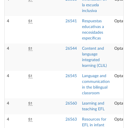
la escuela
inclusiva
S1
4
26541
Respuestas
Optativ
educativas a
necesidades
específicas
S1
4
26544
Content and
Optativ
language
integrated
learning (CLIL)
S1
4
26545
Language and
Optativ
communication
in the bilingual
classroom
S1
4
26560
Learning and
Optativ
teaching EFL
S1
4
26563
Resources for
Optativ
EFL in infant