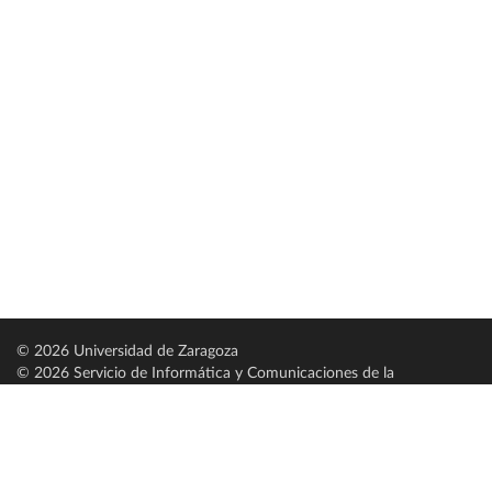
© 2026 Universidad de Zaragoza
© 2026 Servicio de Informática y Comunicaciones de la
Universidad de Zaragoza (
SICUZ
)
Universidad de Zaragoza
C/ Pedro Cerbuna, 12
ES-50009 Zaragoza
España / Spain