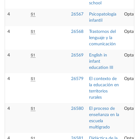
school
S1
4
26567
Psicopatología
Optativ
infantil
S1
4
26568
Trastornos del
Optativ
lenguaje y la
comunicación
S1
4
26569
English in
Optativ
infant
education III
S1
4
26579
El contexto de
Optativ
la educación en
territorios
rurales
S1
4
26580
El proceso de
Optativ
enseñanza en la
escuela
multigrado
S1
4
26581
Didáctica de la
Optativ