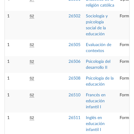
religión católica
S2
1
26502
Sociología y
Formaci
psicología
social de la
educación
S2
1
26505
Evaluación de
Formaci
contextos
S2
1
26506
Psicología del
Formaci
desarrollo II
S2
1
26508
Psicología de la
Formaci
educación
S2
1
26510
Francés en
Formaci
educación
infantil I
S2
1
26511
Inglés en
Formaci
educación
infantil I