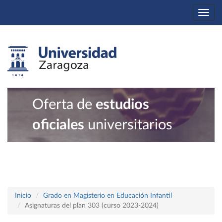
Togg
navi
Oferta de
estudios
oficiales
universitarios
Inicio
Grado en Magisterio en Educación Infantil
Asignaturas del plan 303 (curso 2023-2024)