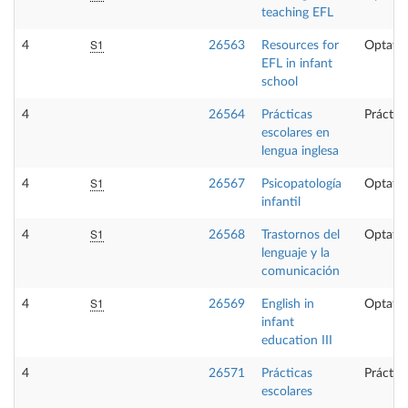
teaching EFL
S1
4
26563
Resources for
Optativ
EFL in infant
school
4
26564
Prácticas
Práctic
escolares en
lengua inglesa
S1
4
26567
Psicopatología
Optativ
infantil
S1
4
26568
Trastornos del
Optativ
lenguaje y la
comunicación
S1
4
26569
English in
Optativ
infant
education III
4
26571
Prácticas
Práctic
escolares