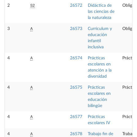
S2
2
26572
Didáctica de
Obligat
las ciencias de
la naturaleza
A
3
26573
Curriculum y
Obligat
educación
infantil
inclusiva
A
4
26574
Prácticas
Práctic
escolares en
atención a la
diversidad
A
4
26575
Prácticas
Práctic
escolares en
educación
bilingüe
A
4
26577
Prácticas
Práctic
escolares IV
A
4
26578
Trabajo fin de
Trabajo