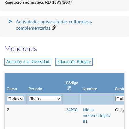
Regulación normativa
: RD 1393/2007
Actividades universitarias culturales y
complementarias
Menciones
Atención a la Diversidad
Educación Bilingüe
Código
Curso
Periodo
Nombre
Carácte
2
24900
Idioma
Obligat
moderno Inglés
B1