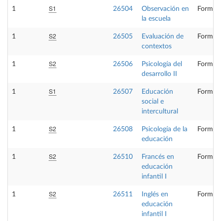
S1
1
26504
Observación en
Formaci
la escuela
S2
1
26505
Evaluación de
Formaci
contextos
S2
1
26506
Psicología del
Formaci
desarrollo II
S1
1
26507
Educación
Formaci
social e
intercultural
S2
1
26508
Psicología de la
Formaci
educación
S2
1
26510
Francés en
Formaci
educación
infantil I
S2
1
26511
Inglés en
Formaci
educación
infantil I