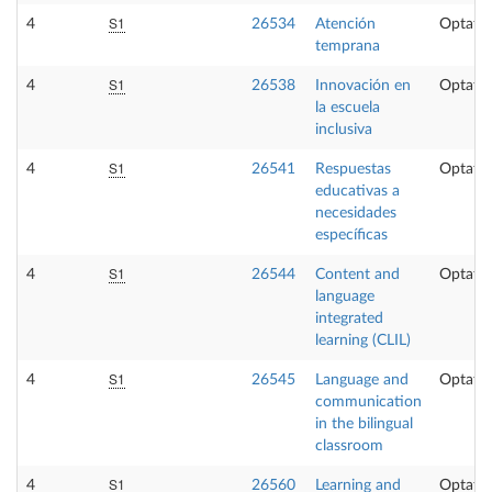
S1
4
26534
Atención
Optativ
temprana
S1
4
26538
Innovación en
Optativ
la escuela
inclusiva
S1
4
26541
Respuestas
Optativ
educativas a
necesidades
específicas
S1
4
26544
Content and
Optativ
language
integrated
learning (CLIL)
S1
4
26545
Language and
Optativ
communication
in the bilingual
classroom
S1
4
26560
Learning and
Optativ