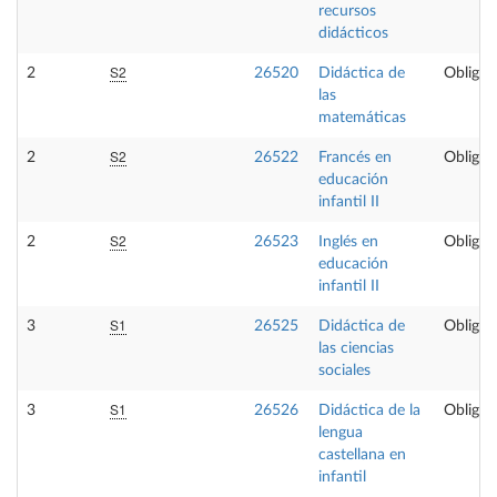
recursos
didácticos
S2
2
26520
Didáctica de
Obligat
las
matemáticas
S2
2
26522
Francés en
Obligat
educación
infantil II
S2
2
26523
Inglés en
Obligat
educación
infantil II
S1
3
26525
Didáctica de
Obligat
las ciencias
sociales
S1
3
26526
Didáctica de la
Obligat
lengua
castellana en
infantil