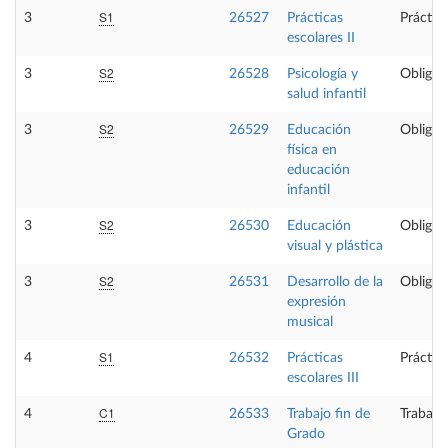
S1
3
26527
Prácticas
Práctic
escolares II
S2
3
26528
Psicología y
Obligat
salud infantil
S2
3
26529
Educación
Obligat
física en
educación
infantil
S2
3
26530
Educación
Obligat
visual y plástica
S2
3
26531
Desarrollo de la
Obligat
expresión
musical
S1
4
26532
Prácticas
Práctic
escolares III
C1
4
26533
Trabajo fin de
Trabajo
Grado