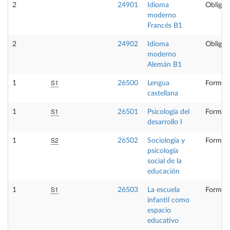
2
24901
Idioma
Obligat
moderno
Francés B1
2
24902
Idioma
Obligat
moderno
Alemán B1
S1
1
26500
Lengua
Formaci
castellana
S1
1
26501
Psicología del
Formaci
desarrollo I
S2
1
26502
Sociología y
Formaci
psicología
social de la
educación
S1
1
26503
La escuela
Formaci
infantil como
espacio
educativo