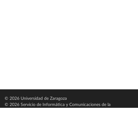
© 2026 Universidad de Zaragoza
© 2026 Servicio de Informática y Comunicaciones de la
Universidad de Zaragoza (
SICUZ
)
Universidad de Zaragoza
C/ Pedro Cerbuna, 12
ES-50009 Zaragoza
España / Spain