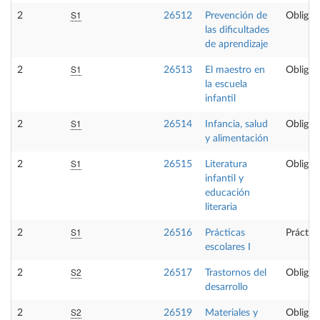
S1
2
26512
Prevención de
Obligat
las dificultades
de aprendizaje
S1
2
26513
El maestro en
Obligat
la escuela
infantil
S1
2
26514
Infancia, salud
Obligat
y alimentación
S1
2
26515
Literatura
Obligat
infantil y
educación
literaria
S1
2
26516
Prácticas
Práctic
escolares I
S2
2
26517
Trastornos del
Obligat
desarrollo
S2
2
26519
Materiales y
Obligat