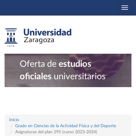
Togg
navi
Oferta de
estudios
oficiales
universitarios
Inicio
Grado en Ciencias de la Actividad Física y del Deporte
Asignaturas del plan 295 (curso 2023-2024)