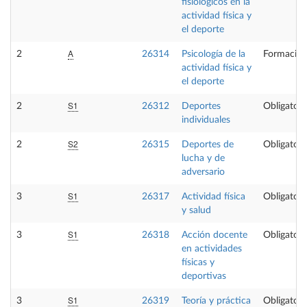
fisiológicos en la
actividad física y
el deporte
A
2
26314
Psicología de la
Formación
actividad física y
el deporte
S1
2
26312
Deportes
Obligatori
individuales
S2
2
26315
Deportes de
Obligatori
lucha y de
adversario
S1
3
26317
Actividad física
Obligatori
y salud
S1
3
26318
Acción docente
Obligatori
en actividades
físicas y
deportivas
S1
3
26319
Teoría y práctica
Obligatori