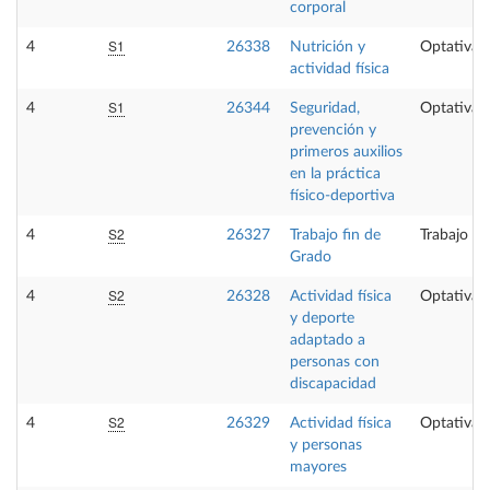
corporal
S1
4
26338
Nutrición y
Optativa
actividad física
S1
4
26344
Seguridad,
Optativa
prevención y
primeros auxilios
en la práctica
físico-deportiva
S2
4
26327
Trabajo fin de
Trabajo fi
Grado
S2
4
26328
Actividad física
Optativa
y deporte
adaptado a
personas con
discapacidad
S2
4
26329
Actividad física
Optativa
y personas
mayores