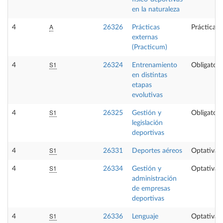
en la naturaleza
A
4
26326
Prácticas
Prácticas 
externas
(Practicum)
S1
4
26324
Entrenamiento
Obligatori
en distintas
etapas
evolutivas
S1
4
26325
Gestión y
Obligatori
legislación
deportivas
S1
4
26331
Deportes aéreos
Optativa
S1
4
26334
Gestión y
Optativa
administración
de empresas
deportivas
S1
4
26336
Lenguaje
Optativa