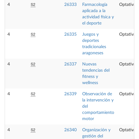
S2
4
26333
Farmacología
Optativa
aplicada a la
actividad física y
el deporte
S2
4
26335
Juegos y
Optativa
deportes
tradicionales
aragoneses
S2
4
26337
Nuevas
Optativa
tendencias del
fitness y
wellness
S2
4
26339
Observación de
Optativa
la intervención y
del
comportamiento
motor
S2
4
26340
Organización y
Optativa
gestión del