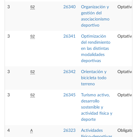
S2
3
26340
Organización y
Optativa
gestión del
asociacionismo
deportivo
S2
3
26341
Optimización
Optativa
del rendimiento
en las distintas
modalidades
deportivas
S2
3
26342
Orientación y
Optativa
bicicleta todo
terreno
S2
3
26345
Turismo activo,
Optativa
desarrollo
sostenible y
actividad física y
deporte
A
4
26323
Actividades
Obligatori
físico-deportivas