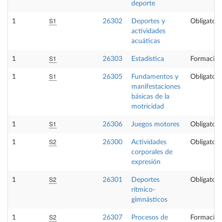
deporte
S1
1
26302
Deportes y
Obligatori
actividades
acuáticas
S1
1
26303
Estadística
Formación
S1
1
26305
Fundamentos y
Obligatori
manifestaciones
básicas de la
motricidad
S1
1
26306
Juegos motores
Obligatori
S2
1
26300
Actividades
Obligatori
corporales de
expresión
S2
1
26301
Deportes
Obligatori
rítmico-
gimnásticos
S2
1
26307
Procesos de
Formación