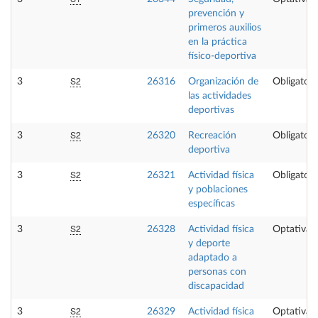
prevención y
primeros auxilios
en la práctica
físico-deportiva
S2
3
26316
Organización de
Obligatori
las actividades
deportivas
S2
3
26320
Recreación
Obligatori
deportiva
S2
3
26321
Actividad física
Obligatori
y poblaciones
específicas
S2
3
26328
Actividad física
Optativa
y deporte
adaptado a
personas con
discapacidad
S2
3
26329
Actividad física
Optativa