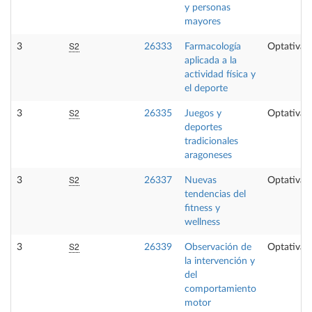
y personas
mayores
S2
3
26333
Farmacología
Optativa
aplicada a la
actividad física y
el deporte
S2
3
26335
Juegos y
Optativa
deportes
tradicionales
aragoneses
S2
3
26337
Nuevas
Optativa
tendencias del
fitness y
wellness
S2
3
26339
Observación de
Optativa
la intervención y
del
comportamiento
motor