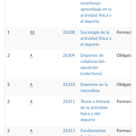
enseñanza-
aprendizaje en la
actividad física y
el deporte
S2
1
26308
Sociología de la
Formación
actividad física y
el deporte
A
2
26309
Deportes de
Obligatori
colaboración-
oposición
(colectivos)
A
2
26310
Deportes en la
Obligatori
naturaleza
A
2
26311
Teoría e historia
Formación
de la actividad
física y del
deporte
A
2
26313
Fundamentos
Formación