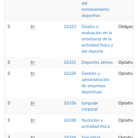
del
entrenamiento
deportivo
S1
3
26322
Diseño y
Obligatori
evaluación en la
enseñanza de la
actividad física y
del deporte
S1
3
26331
Deportes aéreos
Optativa
S1
3
26334
Gestión y
Optativa
administración
de empresas
deportivas
S1
3
26336
Lenguaje
Optativa
corporal
S1
3
26338
Nutrición y
Optativa
actividad física
S1
3
26344
Seguridad,
Optativa