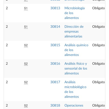
S1
2
30813
Microbiología
Obligatoria
de los
alimentos
S1
2
30814
Dirección de
Obligatoria
empresas
alimentarias
S2
2
30815
Análisis químico
Obligatoria
de los
alimentos
S2
2
30816
Análisis físico y
Obligatoria
sensorial de los
alimentos
S2
2
30817
Análisis
Obligatoria
microbiológico
de los
alimentos
S2
2
30818
Operaciones
Obligatoria