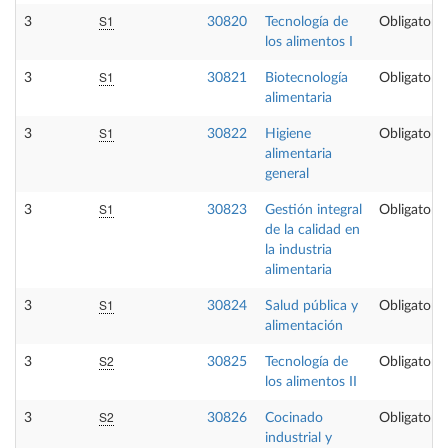
S1
3
30820
Tecnología de
Obligatoria
los alimentos I
S1
3
30821
Biotecnología
Obligatoria
alimentaria
S1
3
30822
Higiene
Obligatoria
alimentaria
general
S1
3
30823
Gestión integral
Obligatoria
de la calidad en
la industria
alimentaria
S1
3
30824
Salud pública y
Obligatoria
alimentación
S2
3
30825
Tecnología de
Obligatoria
los alimentos II
S2
3
30826
Cocinado
Obligatoria
industrial y