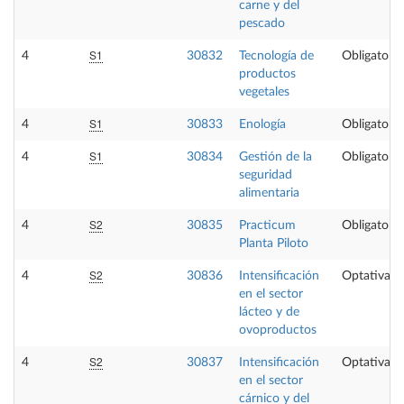
carne y del
pescado
S1
4
30832
Tecnología de
Obligatoria
productos
vegetales
S1
4
30833
Enología
Obligatoria
S1
4
30834
Gestión de la
Obligatoria
seguridad
alimentaria
S2
4
30835
Practicum
Obligatoria
Planta Piloto
S2
4
30836
Intensificación
Optativa
en el sector
lácteo y de
ovoproductos
S2
4
30837
Intensificación
Optativa
en el sector
cárnico y del