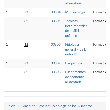
alimentaria
S2
1
30804
Microbiología
Formación 
S2
1
30805
Técnicas
Formación 
instrumentales
de análisis
químico
S2
1
30806
Fisiología
Formación 
general y de la
nutrición
S2
1
30807
Bioquímica
Formación 
S2
1
30808
Fundamentos
Formación 
de economía
alimentaria
Inicio
Grado en Ciencia y Tecnología de los Alimentos