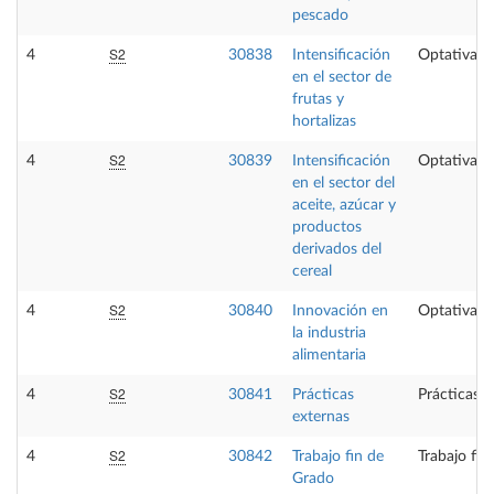
pescado
S2
4
30838
Intensificación
Optativa
en el sector de
frutas y
hortalizas
S2
4
30839
Intensificación
Optativa
en el sector del
aceite, azúcar y
productos
derivados del
cereal
S2
4
30840
Innovación en
Optativa
la industria
alimentaria
S2
4
30841
Prácticas
Prácticas e
externas
S2
4
30842
Trabajo fin de
Trabajo fin
Grado