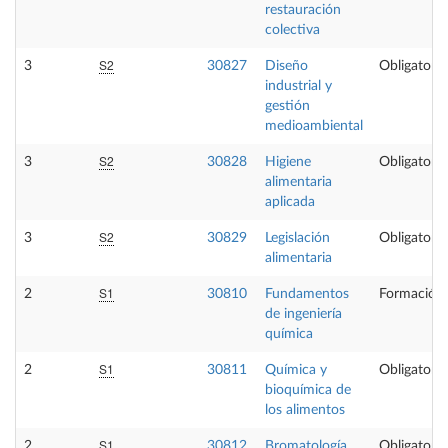
restauración
colectiva
S2
3
30827
Diseño
Obligatoria
industrial y
gestión
medioambiental
S2
3
30828
Higiene
Obligatoria
alimentaria
aplicada
S2
3
30829
Legislación
Obligatoria
alimentaria
S1
2
30810
Fundamentos
Formación 
de ingeniería
química
S1
2
30811
Química y
Obligatoria
bioquímica de
los alimentos
S1
2
30812
Bromatología
Obligatoria