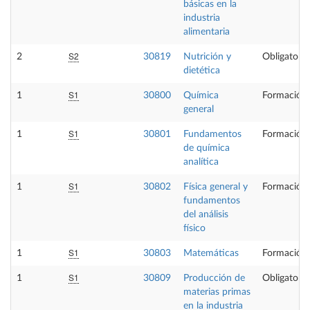
básicas en la
industria
alimentaria
S2
2
30819
Nutrición y
Obligatoria
dietética
S1
1
30800
Química
Formación 
general
S1
1
30801
Fundamentos
Formación 
de química
analítica
S1
1
30802
Física general y
Formación 
fundamentos
del análisis
físico
S1
1
30803
Matemáticas
Formación 
S1
1
30809
Producción de
Obligatoria
materias primas
en la industria