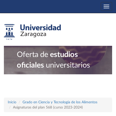
Togg
navi
Oferta de
estudios
oficiales
universitarios
Inicio
Grado en Ciencia y Tecnología de los Alimentos
Asignaturas del plan 568 (curso 2023-2024)