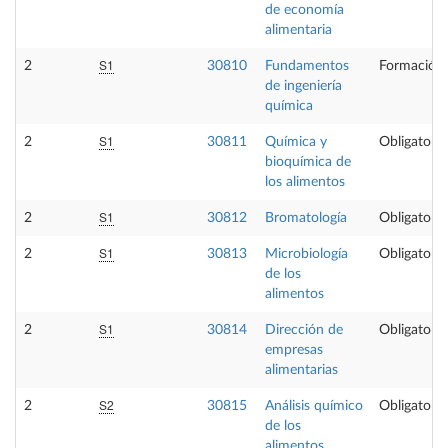
de economía
alimentaria
S1
2
30810
Fundamentos
Formación 
de ingeniería
química
S1
2
30811
Química y
Obligatoria
bioquímica de
los alimentos
S1
2
30812
Bromatología
Obligatoria
S1
2
30813
Microbiología
Obligatoria
de los
alimentos
S1
2
30814
Dirección de
Obligatoria
empresas
alimentarias
S2
2
30815
Análisis químico
Obligatoria
de los
alimentos