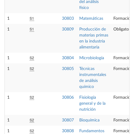
del análisis
físico
S1
1
30803
Matemáticas
Formación 
S1
1
30809
Producción de
Obligatoria
materias primas
en la industria
alimentaria
S2
1
30804
Microbiología
Formación 
S2
1
30805
Técnicas
Formación 
instrumentales
de análisis
químico
S2
1
30806
Fisiología
Formación 
general y de la
nutrición
S2
1
30807
Bioquímica
Formación 
S2
1
30808
Fundamentos
Formación 