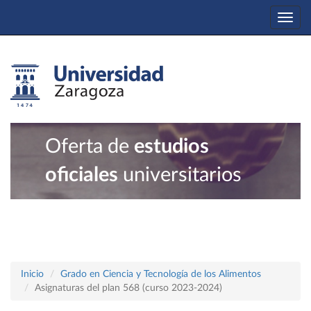
Togg
navi
Oferta de
estudios
oficiales
universitarios
Inicio
Grado en Ciencia y Tecnología de los Alimentos
Asignaturas del plan 568 (curso 2023-2024)