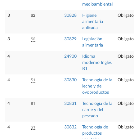
medioambiental
S2
3
30828
Higiene
Obligatoria
alimentaria
aplicada
S2
3
30829
Legislación
Obligatoria
alimentaria
4
24900
Idioma
Obligatoria
moderno Inglés
B1
S1
4
30830
Tecnología de la
Obligatoria
leche y de
ovoproductos
S1
4
30831
Tecnología de la
Obligatoria
carne y del
pescado
S1
4
30832
Tecnología de
Obligatoria
productos