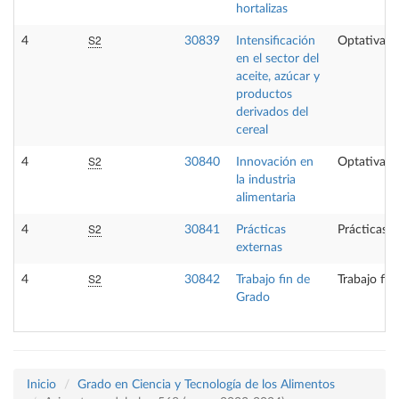
hortalizas
S2
4
30839
Intensificación
Optativa
en el sector del
aceite, azúcar y
productos
derivados del
cereal
S2
4
30840
Innovación en
Optativa
la industria
alimentaria
S2
4
30841
Prácticas
Prácticas e
externas
S2
4
30842
Trabajo fin de
Trabajo fin
Grado
Inicio
Grado en Ciencia y Tecnología de los Alimentos