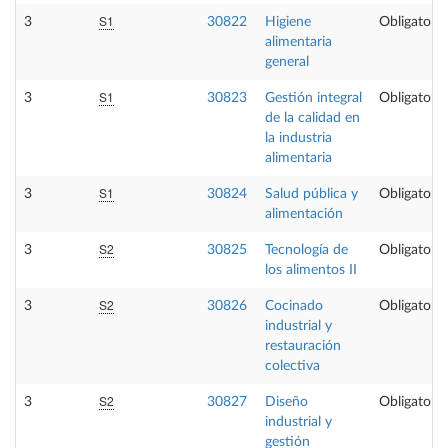
S1
3
30822
Higiene
Obligatoria
alimentaria
general
S1
3
30823
Gestión integral
Obligatoria
de la calidad en
la industria
alimentaria
S1
3
30824
Salud pública y
Obligatoria
alimentación
S2
3
30825
Tecnología de
Obligatoria
los alimentos II
S2
3
30826
Cocinado
Obligatoria
industrial y
restauración
colectiva
S2
3
30827
Diseño
Obligatoria
industrial y
gestión