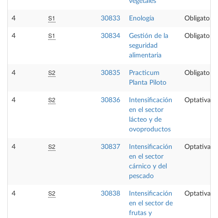
vegetales
S1
4
30833
Enología
Obligatoria
S1
4
30834
Gestión de la
Obligatoria
seguridad
alimentaria
S2
4
30835
Practicum
Obligatoria
Planta Piloto
S2
4
30836
Intensificación
Optativa
en el sector
lácteo y de
ovoproductos
S2
4
30837
Intensificación
Optativa
en el sector
cárnico y del
pescado
S2
4
30838
Intensificación
Optativa
en el sector de
frutas y