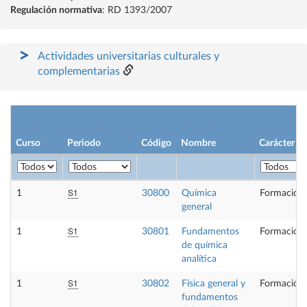
Regulación normativa
: RD 1393/2007
Actividades universitarias culturales y
complementarias
Curso
Periodo
Código
Nombre
Carácter
S1
1
30800
Química
Formación 
general
S1
1
30801
Fundamentos
Formación 
de química
analítica
S1
1
30802
Física general y
Formación 
fundamentos