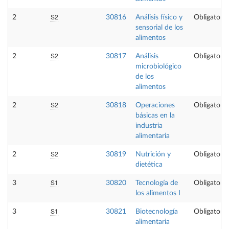
S2
2
30816
Análisis físico y
Obligatoria
sensorial de los
alimentos
S2
2
30817
Análisis
Obligatoria
microbiológico
de los
alimentos
S2
2
30818
Operaciones
Obligatoria
básicas en la
industria
alimentaria
S2
2
30819
Nutrición y
Obligatoria
dietética
S1
3
30820
Tecnología de
Obligatoria
los alimentos I
S1
3
30821
Biotecnología
Obligatoria
alimentaria