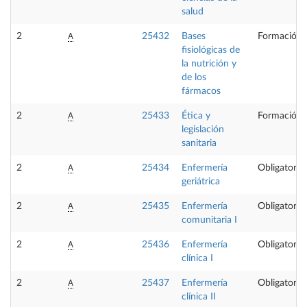
salud
A
2
25432
Bases
Formación 
fisiológicas de
la nutrición y
de los
fármacos
A
2
25433
Ética y
Formación 
legislación
sanitaria
A
2
25434
Enfermería
Obligatoria
geriátrica
A
2
25435
Enfermería
Obligatoria
comunitaria I
A
2
25436
Enfermería
Obligatoria
clínica I
A
2
25437
Enfermería
Obligatoria
clínica II