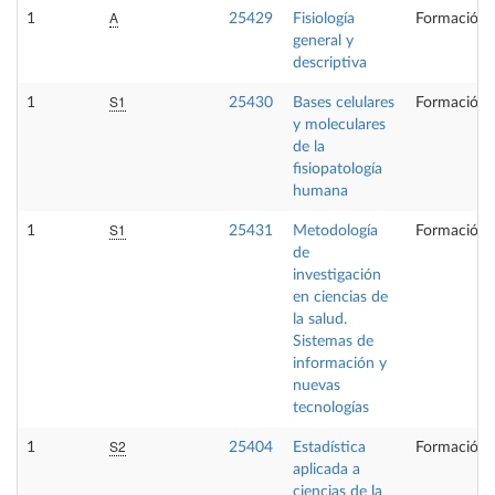
A
1
25429
Fisiología
Formación 
general y
descriptiva
S1
1
25430
Bases celulares
Formación 
y moleculares
de la
fisiopatología
humana
S1
1
25431
Metodología
Formación 
de
investigación
en ciencias de
la salud.
Sistemas de
información y
nuevas
tecnologías
S2
1
25404
Estadística
Formación 
aplicada a
ciencias de la