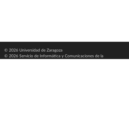
© 2026 Universidad de Zaragoza
© 2026 Servicio de Informática y Comunicaciones de la
Universidad de Zaragoza (
SICUZ
)
Universidad de Zaragoza
C/ Pedro Cerbuna, 12
ES-50009 Zaragoza
España / Spain
Tel: +34 976761000
ciu@unizar.es
Q-5018001-G
Servido por nodo: estudios