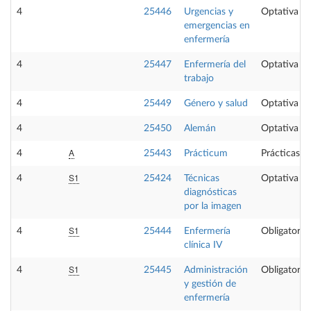
4
25446
Urgencias y
Optativa
emergencias en
enfermería
4
25447
Enfermería del
Optativa
trabajo
4
25449
Género y salud
Optativa
4
25450
Alemán
Optativa
A
4
25443
Prácticum
Prácticas e
S1
4
25424
Técnicas
Optativa
diagnósticas
por la imagen
S1
4
25444
Enfermería
Obligatoria
clínica IV
S1
4
25445
Administración
Obligatoria
y gestión de
enfermería