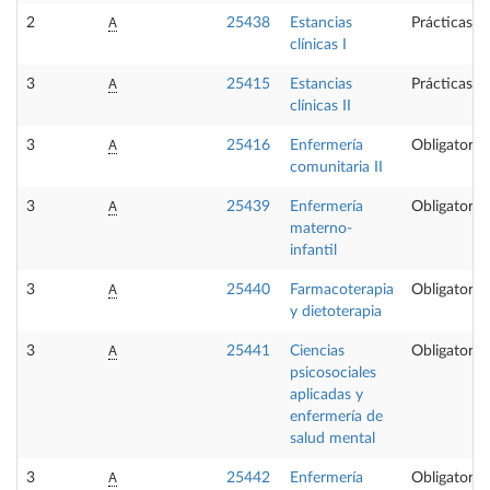
A
2
25438
Estancias
Prácticas e
clínicas I
A
3
25415
Estancias
Prácticas e
clínicas II
A
3
25416
Enfermería
Obligatoria
comunitaria II
A
3
25439
Enfermería
Obligatoria
materno-
infantil
A
3
25440
Farmacoterapia
Obligatoria
y dietoterapia
A
3
25441
Ciencias
Obligatoria
psicosociales
aplicadas y
enfermería de
salud mental
A
3
25442
Enfermería
Obligatoria