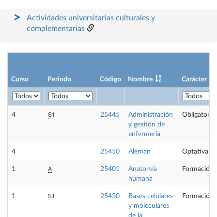
Actividades universitarias culturales y
complementarias
Curso
Periodo
Código
Nombre
Carácter
S1
4
25445
Administración
Obligatoria
y gestión de
enfermería
4
25450
Alemán
Optativa
A
1
25401
Anatomía
Formación 
humana
S1
1
25430
Bases celulares
Formación 
y moleculares
de la