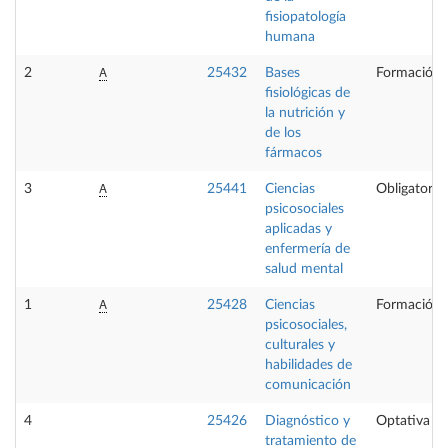
fisiopatología
humana
A
2
25432
Bases
Formación 
fisiológicas de
la nutrición y
de los
fármacos
A
3
25441
Ciencias
Obligatoria
psicosociales
aplicadas y
enfermería de
salud mental
A
1
25428
Ciencias
Formación 
psicosociales,
culturales y
habilidades de
comunicación
4
25426
Diagnóstico y
Optativa
tratamiento de