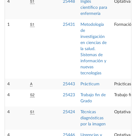
S1
4
25448
Inglés
Optativa
científico para
enfermería
S1
1
25431
Metodología
Formación 
de
investigación
en ciencias de
la salud.
Sistemas de
información y
nuevas
tecnologías
A
4
25443
Prácticum
Prácticas e
S2
4
25423
Trabajo fin de
Trabajo fin
Grado
S1
4
25424
Técnicas
Optativa
diagnósticas
por la imagen
4
25446
Urgencias y
Optativa