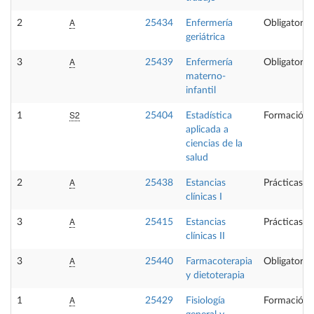
A
2
25434
Enfermería
Obligatoria
geriátrica
A
3
25439
Enfermería
Obligatoria
materno-
infantil
S2
1
25404
Estadística
Formación 
aplicada a
ciencias de la
salud
A
2
25438
Estancias
Prácticas e
clínicas I
A
3
25415
Estancias
Prácticas e
clínicas II
A
3
25440
Farmacoterapia
Obligatoria
y dietoterapia
A
1
25429
Fisiología
Formación 