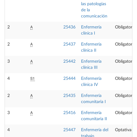
las patologías
de la
comunicación
A
2
25436
Enfermería
Obligatoria
clínica I
A
2
25437
Enfermería
Obligatoria
clínica II
A
3
25442
Enfermería
Obligatoria
clínica III
S1
4
25444
Enfermería
Obligatoria
clínica IV
A
2
25435
Enfermería
Obligatoria
comunitaria I
A
3
25416
Enfermería
Obligatoria
comunitaria II
4
25447
Enfermería del
Optativa
trabajo