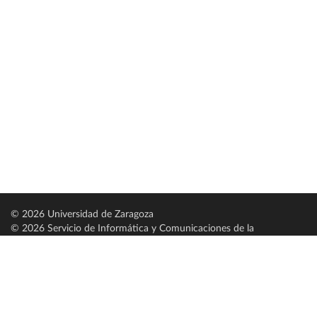
© 2026 Universidad de Zaragoza
© 2026 Servicio de Informática y Comunicaciones de la
Universidad de Zaragoza (
SICUZ
)
Universidad de Zaragoza
C/ Pedro Cerbuna, 12
ES-50009 Zaragoza
España / Spain
Tel: +34 976761000