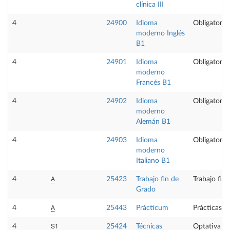
clínica III
4
24900
Idioma
Obligatoria
moderno Inglés
B1
4
24901
Idioma
Obligatoria
moderno
Francés B1
4
24902
Idioma
Obligatoria
moderno
Alemán B1
4
24903
Idioma
Obligatoria
moderno
Italiano B1
A
4
25423
Trabajo fin de
Trabajo fin
Grado
A
4
25443
Prácticum
Prácticas e
S1
4
25424
Técnicas
Optativa