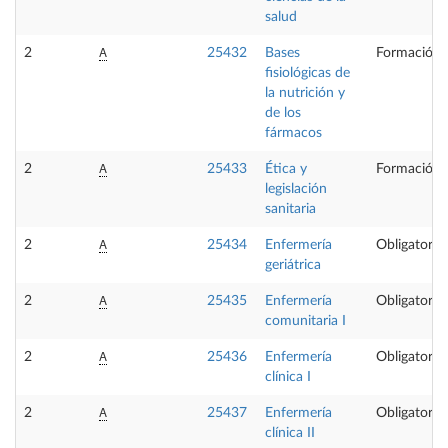
salud
A
2
25432
Bases
Formación 
fisiológicas de
la nutrición y
de los
fármacos
A
2
25433
Ética y
Formación 
legislación
sanitaria
A
2
25434
Enfermería
Obligatoria
geriátrica
A
2
25435
Enfermería
Obligatoria
comunitaria I
A
2
25436
Enfermería
Obligatoria
clínica I
A
2
25437
Enfermería
Obligatoria
clínica II