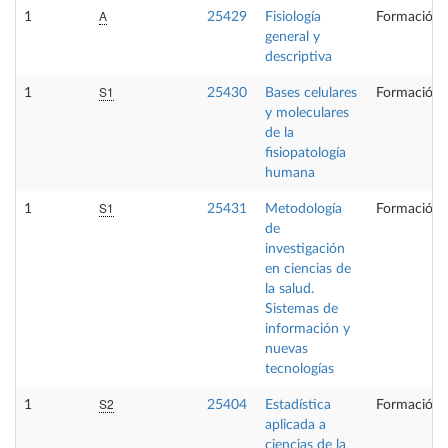
A
1
25429
Fisiología
Formación 
general y
descriptiva
S1
1
25430
Bases celulares
Formación 
y moleculares
de la
fisiopatología
humana
S1
1
25431
Metodología
Formación 
de
investigación
en ciencias de
la salud.
Sistemas de
información y
nuevas
tecnologías
S2
1
25404
Estadística
Formación 
aplicada a
ciencias de la