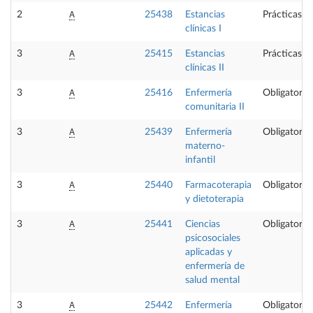
A
2
25438
Estancias
Prácticas e
clínicas I
A
3
25415
Estancias
Prácticas e
clínicas II
A
3
25416
Enfermería
Obligatoria
comunitaria II
A
3
25439
Enfermería
Obligatoria
materno-
infantil
A
3
25440
Farmacoterapia
Obligatoria
y dietoterapia
A
3
25441
Ciencias
Obligatoria
psicosociales
aplicadas y
enfermería de
salud mental
A
3
25442
Enfermería
Obligatoria