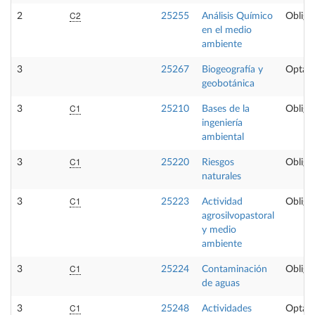
C2
2
25255
Análisis Químico
Obliga
en el medio
ambiente
3
25267
Biogeografía y
Optati
geobotánica
C1
3
25210
Bases de la
Obliga
ingeniería
ambiental
C1
3
25220
Riesgos
Obliga
naturales
C1
3
25223
Actividad
Obliga
agrosilvopastoral
y medio
ambiente
C1
3
25224
Contaminación
Obliga
de aguas
C1
3
25248
Actividades
Optati