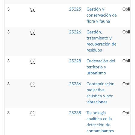
C2
3
25225
Gestión y
Obliga
conservación de
flora y fauna
C2
3
25226
Gestión,
Obliga
tratamiento y
recuperación de
residuos
C2
3
25228
Ordenación del
Obliga
territorio y
urbanismo
C2
3
25236
Contaminación
Optati
radiactiva,
acústica y por
vibraciones
C2
3
25238
Tecnología
Optati
analítica en la
detección de
contaminantes