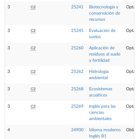
C2
3
25241
Biotecnología y
Optati
conservación de
recursos
C2
3
25245
Evaluación de
Optati
suelos
C2
3
25260
Aplicación de
Optati
residuos al suelo
y fertilidad
C2
3
25262
Hidrología
Optati
ambiental
C2
3
25268
Ecosistemas
Optati
acuáticos
C2
3
25269
Inglés para las
Optati
ciencias
ambientales
4
24900
Idioma moderno
Obliga
Inglés B1