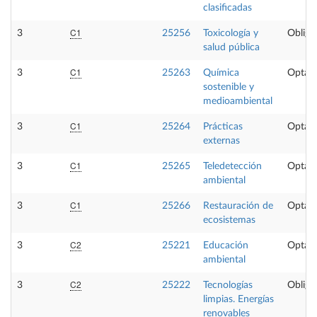
clasificadas
C1
3
25256
Toxicología y
Obliga
salud pública
C1
3
25263
Química
Optati
sostenible y
medioambiental
C1
3
25264
Prácticas
Optati
externas
C1
3
25265
Teledetección
Optati
ambiental
C1
3
25266
Restauración de
Optati
ecosistemas
C2
3
25221
Educación
Optati
ambiental
C2
3
25222
Tecnologías
Obliga
limpias. Energías
renovables