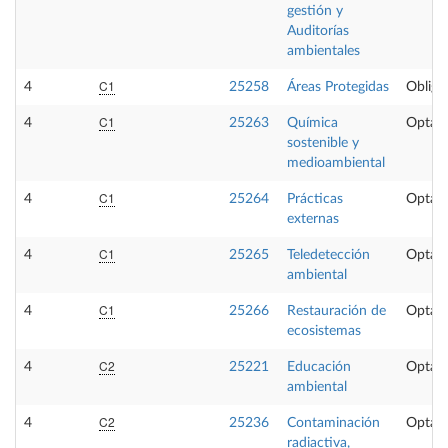
gestión y
Auditorías
ambientales
C1
4
25258
Áreas Protegidas
Obliga
C1
4
25263
Química
Optati
sostenible y
medioambiental
C1
4
25264
Prácticas
Optati
externas
C1
4
25265
Teledetección
Optati
ambiental
C1
4
25266
Restauración de
Optati
ecosistemas
C2
4
25221
Educación
Optati
ambiental
C2
4
25236
Contaminación
Optati
radiactiva,