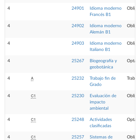
4
24901
Idioma moderno
Obliga
Francés B1
4
24902
Idioma moderno
Obliga
Alemán B1
4
24903
Idioma moderno
Obliga
Italiano B1
4
25267
Biogeografía y
Optati
geobotánica
A
4
25232
Trabajo fin de
Trabaj
Grado
C1
4
25230
Evaluación de
Obliga
impacto
ambiental
C1
4
25248
Actividades
Optati
clasificadas
C1
4
25257
Sistemas de
Obliga