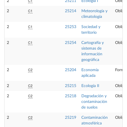
C1
2
25211
Ecología I
Obliga
C1
2
25214
Meteorología y
Obliga
climatología
C1
2
25253
Sociedad y
Obliga
territorio
C1
2
25254
Cartografía y
Obliga
sistemas de
información
geográfica
C2
2
25204
Economía
Formac
aplicada
C2
2
25215
Ecología II
Obliga
C2
2
25218
Degradación y
Obliga
contaminación
de suelos
C2
2
25219
Contaminación
Obliga
atmosférica