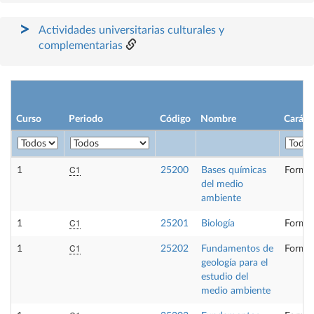
Actividades universitarias culturales y
complementarias
Curso
Periodo
Código
Nombre
Caráct
C1
1
25200
Bases químicas
Formac
del medio
ambiente
C1
1
25201
Biología
Formac
C1
1
25202
Fundamentos de
Formac
geología para el
estudio del
medio ambiente