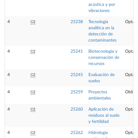
acústica y por
vibraciones
C2
4
25238
Tecnología
Optati
analítica en la
detección de
contaminantes
C2
4
25241
Biotecnología y
Optati
conservación de
recursos
C2
4
25245
Evaluación de
Optati
suelos
C2
4
25259
Proyectos
Obliga
ambientales
C2
4
25260
Aplicación de
Optati
residuos al suelo
y fertilidad
C2
4
25262
Hidrología
Optati