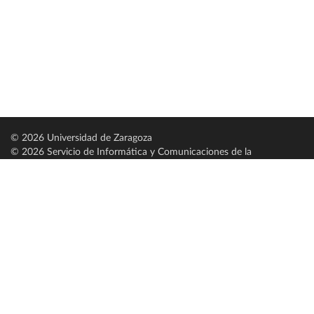
© 2026 Universidad de Zaragoza
© 2026 Servicio de Informática y Comunicaciones de la
Universidad de Zaragoza (
SICUZ
)
Universidad de Zaragoza
C/ Pedro Cerbuna, 12
ES-50009 Zaragoza
España / Spain
Tel: +34 976761000
ciu@unizar.es
Q-5018001-G