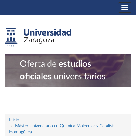
Togg
navi
Oferta de
estudios
oficiales
universitarios
Inicio
Máster Universitario en Química Molecular y Catálisis
Homogénea