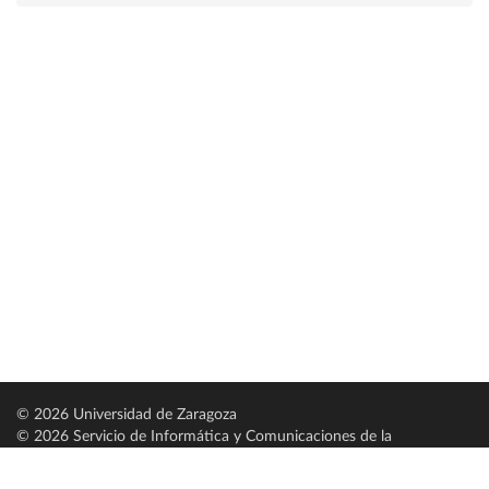
© 2026 Universidad de Zaragoza
© 2026 Servicio de Informática y Comunicaciones de la
Universidad de Zaragoza (
SICUZ
)
Universidad de Zaragoza