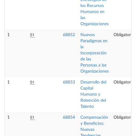
los Recursos
Humanos en
las
Organizaciones
S1
1
68852
Nuevos
Obligatoria
Paradigmas en
la
Incorporación
de las
Personas a las
Organizaciones
S1
1
68853
Desarrollo del
Obligatoria
Capital
Humano y
Retención del
Talento
S1
1
68854
Compensación
Obligatoria
y Beneficios:
Nuevas
Tendencias