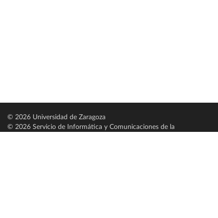
© 2026 Universidad de Zaragoza
© 2026 Servicio de Informática y Comunicaciones de la
Universidad de Zaragoza (
SICUZ
)
Universidad de Zaragoza
C/ Pedro Cerbuna, 12
ES-50009 Zaragoza
España / Spain
Tel: +34 976761000
ciu@unizar.es
Q-5018001-G