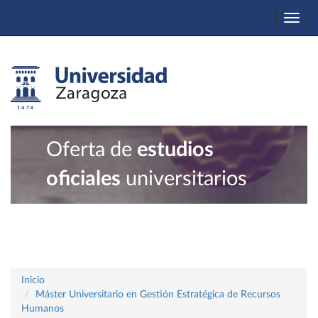
Togg
navi
Oferta de
estudios
oficiales
universitarios
Inicio
Máster Universitario en Gestión Estratégica de Recursos
Humanos