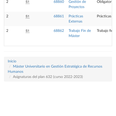
S1
2
68860
Gestión de
Obligatoria
Proyectos
S1
2
68861
Prácticas
Prácticas e
Externas
S1
2
68862
Trabajo Fin de
Trabajo fin 
Máster
Inicio
Máster Universitario en Gestión Estratégica de Recursos
Humanos
Asignaturas del plan 632 (curso 2022-2023)