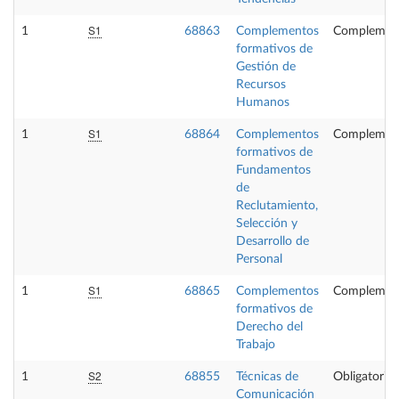
S1
1
68863
Complementos
Complement
formativos de
Gestión de
Recursos
Humanos
S1
1
68864
Complementos
Complement
formativos de
Fundamentos
de
Reclutamiento,
Selección y
Desarrollo de
Personal
S1
1
68865
Complementos
Complement
formativos de
Derecho del
Trabajo
S2
1
68855
Técnicas de
Obligatoria
Comunicación