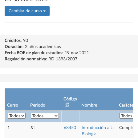
Cambiar de curso
Créditos
: 90
Duración
: 2 años académicos
Fecha BOE de plan de estudios
: 19 nov 2021
Regulación normativa
: RD 1393/2007
Código
Curso
Periodo
Nombre
Carácter
S1
1
68450
Introducción a la
Compleme
Biología