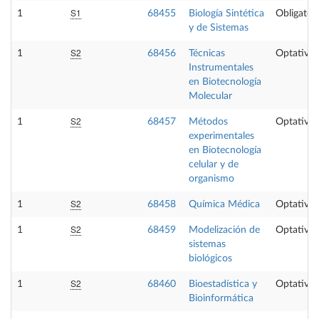
S1
1
68455
Biología Sintética
Obligatori
y de Sistemas
S2
1
68456
Técnicas
Optativa
Instrumentales
en Biotecnología
Molecular
S2
1
68457
Métodos
Optativa
experimentales
en Biotecnología
celular y de
organismo
S2
1
68458
Química Médica
Optativa
S2
1
68459
Modelización de
Optativa
sistemas
biológicos
S2
1
68460
Bioestadística y
Optativa
Bioinformática