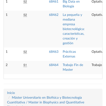
S2
1
68461
Big Data en
Optativa
Biología
S2
1
68462
La pequeña y
Optativa
mediana
empresa
biotecnológica:
características,
creación y
gestión
S2
1
68463
Prácticas
Optativa
Externas
S1
2
68464
Trabajo Fin de
Trabajo f
Master
Inicio
Máster Universitario en Biofísica y Biotecnología
Cuantitativa / Master in Biophysics and Quantitative