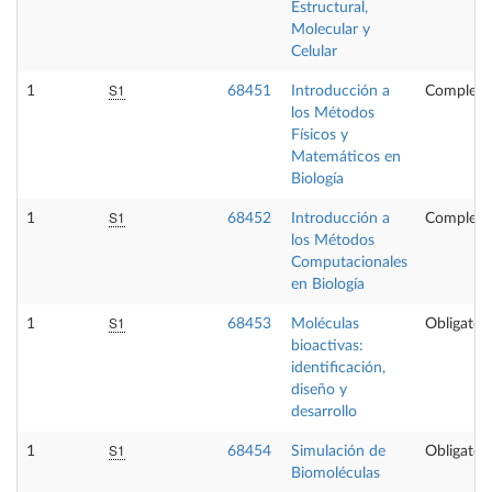
Estructural,
Molecular y
Celular
S1
1
68451
Introducción a
Compleme
los Métodos
Físicos y
Matemáticos en
Biología
S1
1
68452
Introducción a
Compleme
los Métodos
Computacionales
en Biología
S1
1
68453
Moléculas
Obligatori
bioactivas:
identificación,
diseño y
desarrollo
S1
1
68454
Simulación de
Obligatori
Biomoléculas