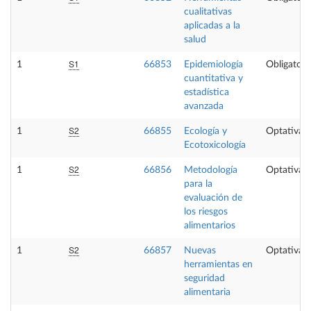
cualitativas
aplicadas a la
salud
S1
1
66853
Epidemiología
Obligatori
cuantitativa y
estadística
avanzada
S2
1
66855
Ecología y
Optativa
Ecotoxicología
S2
1
66856
Metodología
Optativa
para la
evaluación de
los riesgos
alimentarios
S2
1
66857
Nuevas
Optativa
herramientas en
seguridad
alimentaria