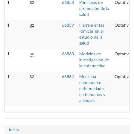
S2
1
66858
Principios de
Optativa
promoción de la
salud
S2
1
66859
Herramientas
Optativa
-ómicas en el
estudio de la
salud
S2
1
66860
Modelos de
Optativa
investigación de
la enfermedad
S2
1
66862
Medicina
Optativa
comparada:
enfermedades
en humanos y
animales
Inicio