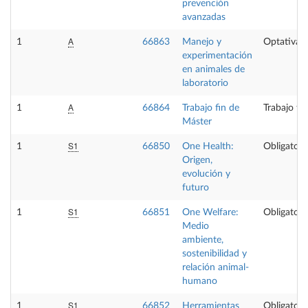
prevención
avanzadas
A
1
66863
Manejo y
Optativa
experimentación
en animales de
laboratorio
A
1
66864
Trabajo fin de
Trabajo fi
Máster
S1
1
66850
One Health:
Obligatori
Origen,
evolución y
futuro
S1
1
66851
One Welfare:
Obligatori
Medio
ambiente,
sostenibilidad y
relación animal-
humano
S1
1
66852
Herramientas
Obligatori