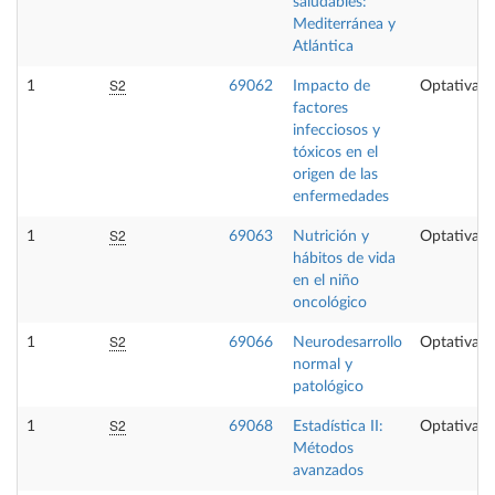
saludables:
Mediterránea y
Atlántica
S2
1
69062
Impacto de
Optativa
factores
infecciosos y
tóxicos en el
origen de las
enfermedades
S2
1
69063
Nutrición y
Optativa
hábitos de vida
en el niño
oncológico
S2
1
69066
Neurodesarrollo
Optativa
normal y
patológico
S2
1
69068
Estadística II:
Optativa
Métodos
avanzados