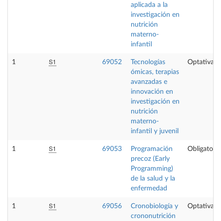
aplicada a la
investigación en
nutrición
materno-
infantil
S1
1
69052
Tecnologías
Optativa
ómicas, terapias
avanzadas e
innovación en
investigación en
nutrición
materno-
infantil y juvenil
S1
1
69053
Programación
Obligatoria
precoz (Early
Programming)
de la salud y la
enfermedad
S1
1
69056
Cronobiología y
Optativa
crononutrición