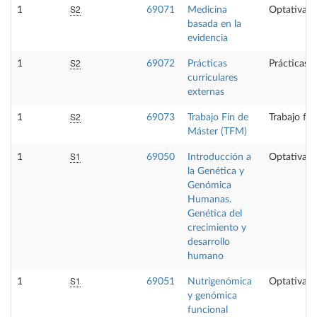
S2
1
69071
Medicina
Optativa
basada en la
evidencia
S2
1
69072
Prácticas
Prácticas 
curriculares
externas
S2
1
69073
Trabajo Fin de
Trabajo fin
Máster (TFM)
S1
1
69050
Introducción a
Optativa
la Genética y
Genómica
Humanas.
Genética del
crecimiento y
desarrollo
humano
S1
1
69051
Nutrigenómica
Optativa
y genómica
funcional