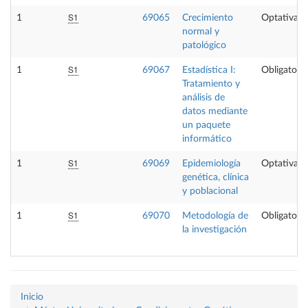
S1
1
69065
Crecimiento
Optativa
normal y
patológico
S1
1
69067
Estadística I:
Obligatoria
Tratamiento y
análisis de
datos mediante
un paquete
informático
S1
1
69069
Epidemiología
Optativa
genética, clínica
y poblacional
S1
1
69070
Metodología de
Obligatoria
la investigación
Inicio