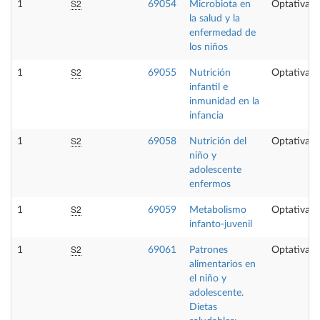
S2
1
69054
Microbiota en
Optativa
la salud y la
enfermedad de
los niños
S2
1
69055
Nutrición
Optativa
infantil e
inmunidad en la
infancia
S2
1
69058
Nutrición del
Optativa
niño y
adolescente
enfermos
S2
1
69059
Metabolismo
Optativa
infanto-juvenil
S2
1
69061
Patrones
Optativa
alimentarios en
el niño y
adolescente.
Dietas