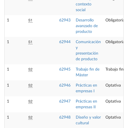
contexto
social
S1
1
62943
Desarrollo
Obligatoria
avanzado de
producto
S1
1
62944
Comunicación
Obligatoria
y
presentación
de producto
S2
1
62945
Trabajo fin de
Trabajo fin 
Máster
S2
1
62946
Prácticas en
Optativa
empresas I
S2
1
62947
Prácticas en
Optativa
empresas II
S2
1
62948
Diseño y valor
Optativa
cultural