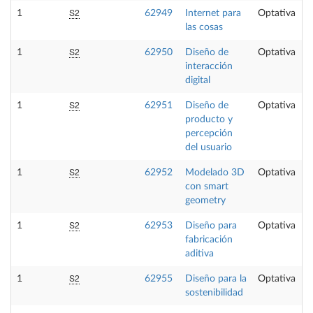
S2
1
62949
Internet para
Optativa
las cosas
S2
1
62950
Diseño de
Optativa
interacción
digital
S2
1
62951
Diseño de
Optativa
producto y
percepción
del usuario
S2
1
62952
Modelado 3D
Optativa
con smart
geometry
S2
1
62953
Diseño para
Optativa
fabricación
aditiva
S2
1
62955
Diseño para la
Optativa
sostenibilidad