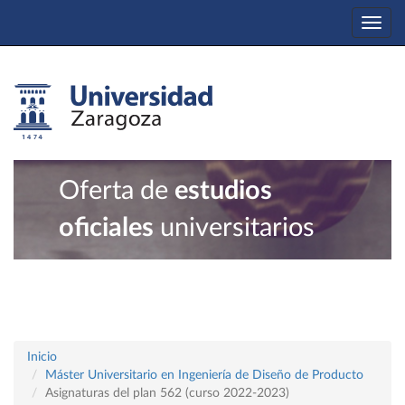
Togg
navi
Oferta de
estudios
oficiales
universitarios
Inicio
Máster Universitario en Ingeniería de Diseño de Producto
Asignaturas del plan 562 (curso 2022-2023)